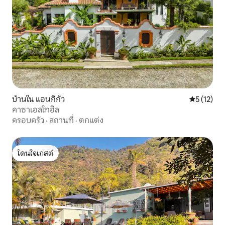
บ้านใน แอนกิกัว
คะแนนเฉลี่ย
5 (12)
คาซาเอลโทฮิล
ครอบครัว
·
สถานที่
·
ตกแต่ง
โดนใจเกสต์
โดนใจเกสต์