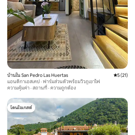
บ้านใน San Pedro Las Huertas
คะแนนเฉลี่ย
5 (21)
แอนติกาเอสเคป · ฟาร์มส่วนตัวพร้อมวิวภูเขาไฟ
ความคุ้มค่า
·
สถานที่
·
ความถูกต้อง
โดนใจเกสต์
โดนใจเกสต์