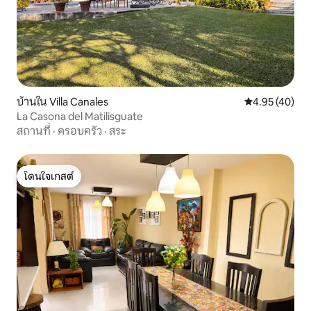
บ้านใน Villa Canales
คะแนนเฉลี่ย 4.
4.95 (40)
La Casona del Matilisguate
สถานที่
·
ครอบครัว
·
สระ
โดนใจเกสต์
โดนใจเกสต์