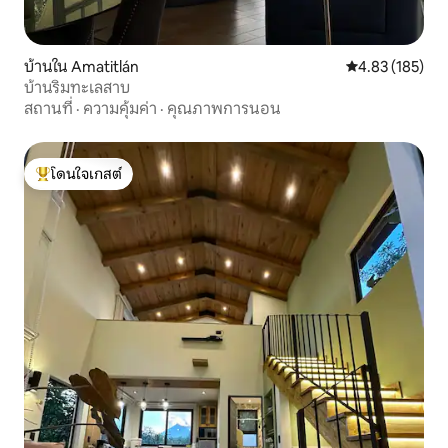
บ้านใน Amatitlán
คะแนนเฉลี่ย 4.8
4.83 (185)
บ้านริมทะเลสาบ
สถานที่
·
ความคุ้มค่า
·
คุณภาพการนอน
โดนใจเกสต์
โดนใจเกสต์ที่สุด