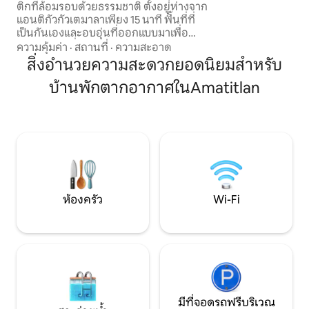
งานรับปริญญา ฯลฯ
ติกที่ล้อมรอบด้วยธรรมชาติ ตั้งอยู่ห่างจาก
แอนติกัวกัวเตมาลาเพียง 15 นาที พื้นที่ที่
เป็นกันเองและอบอุ่นที่ออกแบบมาเพื่อ
ตัดขาดจากสิ่งรบกวน ผ่อนคลาย และ
ความคุ้มค่า
·
สถานที่
·
ความสะอาด
เพลิดเพลินกับช่วงเวลาพิเศษ 🌙 สิ่งที่คุณจะ
สิ่งอำนวยความสะดวกยอดนิยมสำหรับ
หลงรัก • จากุซซี่ส่วนตัวพร้อมเครื่อง
บ้านพักตากอากาศในAmatitlan
ทำความร้อน • ระเบียงพร้อมไฟสีอบอุ่น •
ห้องพักที่สะดวกสบาย 2 ห้อง • ห้องครัวที่มี
อุปกรณ์ครบครัน • วิวสวยสะดุดตา 💛
เหมาะสำหรับ คู่รัก ครอบครัวขนาดเล็ก งาน
ครบรอบ การพักผ่อนแบบโรแมนติก และผู้ที่
กำลังมองหาที่พักส่วนตัวที่มีเอกลักษณ์
ห้องครัว
Wi-Fi
มีที่จอดรถฟรีบริเวณ