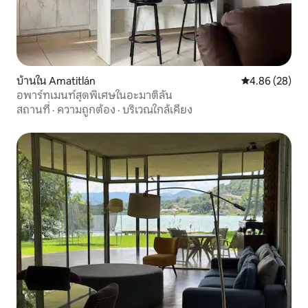
บ้านใน Amatitlán
คะแนนเฉลี่ย 4.
4.86 (28)
อพาร์ทเมนท์สุดพิเศษในอะมาติลัน
สถานที่
·
ความถูกต้อง
·
บริเวณใกล้เคียง