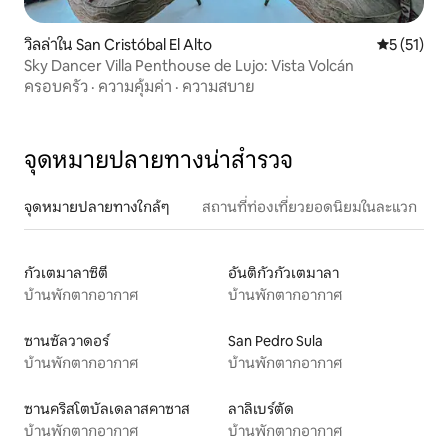
วิลล่าใน San Cristóbal El Alto
คะแนนเฉลี่ย
5 (51)
Sky Dancer Villa Penthouse de Lujo: Vista Volcán
ครอบครัว
·
ความคุ้มค่า
·
ความสบาย
จุดหมายปลายทางน่าสำรวจ
จุดหมายปลายทางใกล้ๆ
สถานที่ท่องเที่ยวยอดนิยมในละแวก
กัวเตมาลาซิตี
อันติกัวกัวเตมาลา
บ้านพักตากอากาศ
บ้านพักตากอากาศ
ซานซัลวาดอร์
San Pedro Sula
บ้านพักตากอากาศ
บ้านพักตากอากาศ
ซานคริสโตบัลเดลาสคาซาส
ลาลิเบร์ตัด
บ้านพักตากอากาศ
บ้านพักตากอากาศ