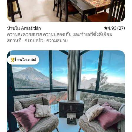
บ้านใน Amatitlán
คะแนนเฉลี่ย 4.
4.93 (27)
ความสะดวกสบาย ความปลอดภัย และทำเลที่ตั้งดีเยี่ยม
สถานที่
·
ครอบครัว
·
ความสบาย
โดนใจเกสต์
โดนใจเกสต์ที่สุด