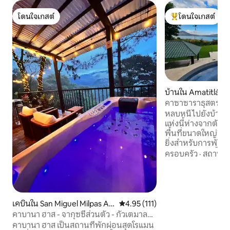
โดนใจเกสต์
โดนใจเกสต์
โดนใจเกสต์
โดนใจเกสต์ที่สุด
บ้านใน Amatitlán
คาซาซาราธุสตรา
หลบหนีไปยังบ้านร
แห่งนี้ห่างจากตัวเมื
พื้นที่ขนาดใหญ่วิว
ยิ่งสำหรับการพักผ
นอกมีสระว่ายน้ำขน
ครอบครัว
·
สถานที่
ให้ความร้อนด้วย น้ำพุร้อนวิวทะเลสาบ สวน
และระเบียงกว้างข
ประทานอาหารกลา
หรูหราธรรมชาติแ
บรรยากาศที่เงียบสง
เคบินใน San Miguel Milpas Alt
คะแนนเฉลี่ย 4.95 จาก 5, 111 รีวิว
4.95 (111)
สำหรับการพักผ่อนครั
as
คาบานา ฮาส - จากุซซี่ส่วนตัว - กัวเตมาลา
ไม่จัดงานอีเว้นท์ เ
อันติกา
คาบานา ฮาส เป็นสถานที่พักผ่อนสุดโรแมน