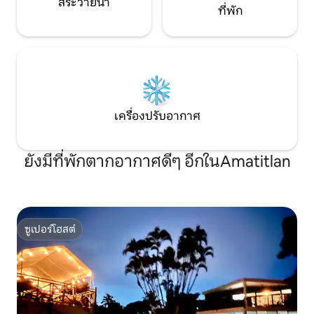
สระว่ายน้ำ
ที่พัก
เครื่องปรับอากาศ
ยังมีที่พักตากอากาศดีๆ อีกในAmatitlan
ซูเปอร์โฮสต์
ซูเปอร์โฮสต์