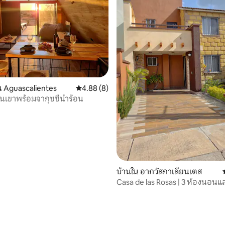
 Aguascalientes
คะแนนเฉลี่ย 4.88 จาก 5, 8 รีวิว
4.88 (8)
เขาพร้อมจากุซซี่น้ำร้อน
บ้านใน อากวัสกาเลียนเตส
Casa de las Rosas | 3 ห้องนอนแ
ส่วนตัว
35 รีวิว