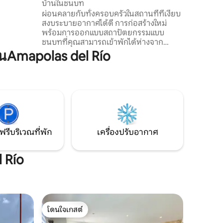
บ้านในชนบท
 ห้อง
ผ่อนคลายกับทั้งครอบครัวในสถานที่ที่เงียบ
สงบระบายอากาศได้ดี การก่อสร้างใหม่
ที่สำหรับ
พร้อมการออกแบบสถาปัตยกรรมแบบ
ชนบทที่คุณสามารถเข้าพักได้ห่างจาก
ใจกลางเมืองอากวัสกาเลียนเตส 11 นาทีโดย
Amapolas del Río
รถยนต์พร้อมสิ่งอำนวยความสะดวกครบ
ครันตั้งแต่ระบบรักษาความปลอดภัย Wi-Fi
ไฟฟ้าน้ำที่จอดรถภายในและที่จอดรถเพิ่ม
เติม มีระบบรักษาความปลอดภัยและกล้อง
วงจรปิดตลอด 24 ชั่วโมงทุกวัน พื้นที่สีเขียว
กว้างขวางพร้อมสระว่ายน้ำกลางแจ้งฝักบัว
อาบน้ำและห้องน้ำ เหมาะสำหรับครอบครัว
ของคุณและคุณที่จะเพลิดเพลินกับการเข้า
ฟรีบริเวณที่พัก
เครื่องปรับอากาศ
พักใน Ags
 Río
โดนใจเกสต์
โดนใจเกสต์