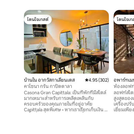
โดนใจเกสต์
โดนใจเกส
โดนใจเกสต์
โดนใจเกส
บ้านใน อากวัสกาเลียนเตส
คะแนนเฉลี่ย 4.95 จาก 5, 3
4.95 (302)
อพาร์ทเมน
นเตส
คาโซนา กรัน กาปิตตาลา
ห้องลอฟท์
อากาศแล
Casona Gran Capittala: เป็นที่พักที่มีสไตล์
ลอฟท์สไตล์นิวยอร
มากเหมาะสำหรับการเพลิดเพลินกับ
สูงสุดของ
ครอบครัวของคุณภายในที่อยู่อาศัย
เครื่องปรั
Capittala สุดพิเศษ • หากเราเรียกเก็บเงิน •
เยี่ยมเพี
มีพื้นที่ส่วนกลาง เช่น สระว่ายน้ำ สนาม
จอดรถของ
ฟุตบอล ฯลฯ ￼ ค่าใช้จ่ายในการเข้าพักจะเพิ่ม
ส่วนตัว พ
ขึ้นหากมีผู้เข้าพักมากกว่า 5 คน โดยจะมีการ
ชมพระอาท
เรียกเก็บเงินเพิ่มเติมสำหรับผู้เข้าพักเพิ่ม
บานใหญ่ ห