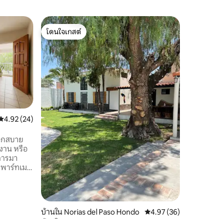
บ้านใน อ
โดนใจเกสต์
โดนใจเก
บ้านหรูให
โดนใจเกสต์
โดนใจเก
บ้านใหม่
การตกแต่ง
พิเศษ ใกล้
อาหาร บา
มีหลังคาส
ห้องรับป
ครบครัน 
แต่ละห้อง
คะแนนเฉลี่ย 4.92 จาก 5, 24 รีวิว
4.92 (24)
ระเบียงขน
มีสระว่า
ะดวกสบาย
พื้นที่บ
งาน หรือ
สำหรับบาร์
การมา
ี: 🛏 3
เกิน 7 คน
กว้าง
ะรับ
บ้านใน Norias del Paso Hondo
คะแนนเฉลี่ย 4.97 จาก 5,
4.97 (36)
เศษ ห้อง