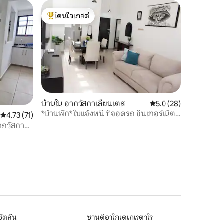
โดนใจเกสต์
โดนใจเกสต์ที่สุด
บ้านใน อากวัสกาเลียนเตส
คะแนนเฉลี่ย 5.0 จาก 5,
5.0 (28)
*บ้านพัก* ใบแจ้งหนี้ ที่จอดรถ อินเทอร์เน็ต
คะแนนเฉลี่ย 4.73 จาก 5, 71 รีวิว
4.73 (71)
Netflix
กวัสกา
ัตลัน
ซานติอาโกเดเกเรตาโร