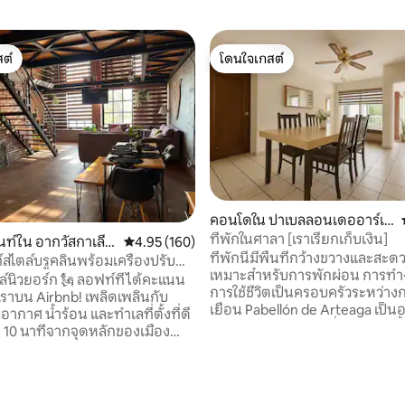
ต์
โดนใจเกสต์
ต์
โดนใจเกสต์
คอนโดใน ปาเบลลอนเดออาร์เต
ก้า
ที่พักในศาลา [เราเรียกเก็บเงิน]
02 รีวิว
ท์ใน อากวัสกาเลีย
คะแนนเฉลี่ย 4.95 จาก 5, 160 รีวิว
4.95 (160)
ที่พักนี้มีพื้นที่กว้างขวางและส
สไตล์บรูคลินพร้อมเครื่องปรับ
เหมาะสำหรับการพักผ่อน การทำ
ะโรงจอดรถ
์ก 🗽 ลอฟท์ที่ได้คะแนน
การใช้ชีวิตเป็นครอบครัวระหว่าง
เราบน Airbnb! เพลิดเพลินกับ
เยือน Pabellón de Arteaga เป็นอพาร์ทเม
บอากาศ น้ำร้อน และทำเลที่ตั้งที่ดี
นท์ขนาด 180 ตร.ม. ที่อบอุ่นบนชั้น 2 ม
ยง 10 นาทีจากจุดหลักของเมือง
ห้องนอนที่สะดวกสบายสำหรับไม่
คุณอย่างปลอดภัยในโรงจอดรถ
ห้องน้ำเต็มรูปแบบ 2 ห้อง 🛋 ห้อง
ักผ่อนบนระเบียงกว้างขวางหรือ
พร้อมสมาร์ททีวีขนาด 55" และโต๊
ิตย์ตกที่สวยงามผ่านหน้าต่าง
ประทานอาหารสำหรับช่วงเวลาพิ
้องลอฟท์มีห้องน้ำ 2.5 ห้อง สมา