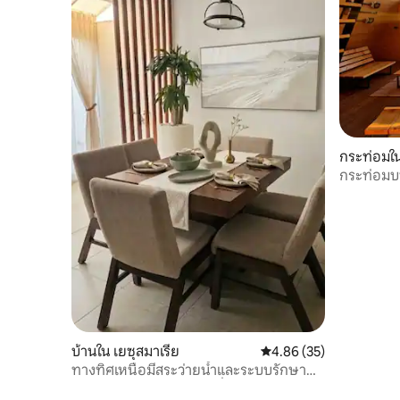
กระท่อมใน
กระท่อมบน
บ้านใน เยซุสมาเรีย
คะแนนเฉลี่ย 4.86 จาก 5, 
4.86 (35)
ทางทิศเหนือมีสระว่ายน้ำและระบบรักษา
ความปลอดภัยตลอด 24 ชั่วโมงทุกวัน เรา