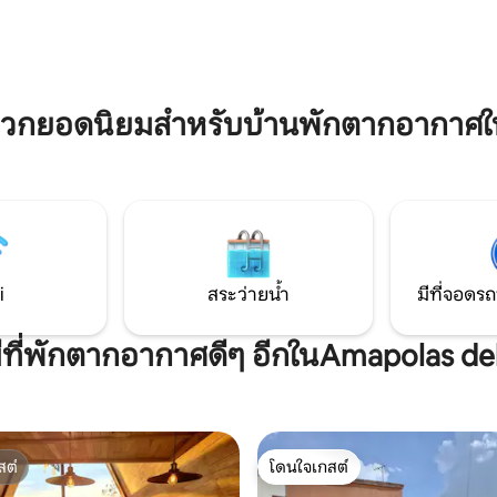
🍽 รับประทานอาหารพร้อมวิวระเบียง
เครื่องพร้อม Prime Video และ Wi-
ครัวพร้อมอุปกรณ์ ระเบียงพร้อมโต๊ะในสวน
วสูง ร้านค้าและร้านซักรีดอยู่ห่าง
สนามหลังบ้านขนาดใหญ่พร้อมพื้น
 สัมผัสประสบการณ์การ
สนุกสนานกับครอบครัว
ไม่เหมือนใคร ซึ่งแตกต่างจากที่คุณ
 Airbnb
ดวกยอดนิยมสำหรับบ้านพักตากอากาศใน
i
สระว่ายน้ำ
มีที่จอดรถ
มีที่พักตากอากาศดีๆ อีกในAmapolas del
สต์
โดนใจเกสต์
สต์
โดนใจเกสต์