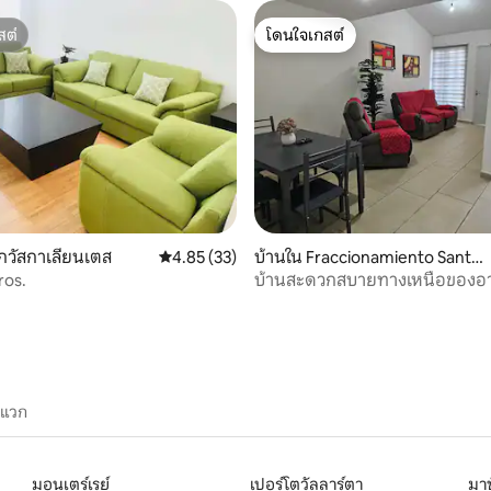
สต์
โดนใจเกสต์
สต์
โดนใจเกสต์
78 รีวิว
กวัสกาเลียนเตส
คะแนนเฉลี่ย 4.85 จาก 5, 33 รีวิว
4.85 (33)
บ้านใน Fraccionamiento Santa
Elena
ros.
บ้านสะดวกสบายทางเหนือของอา
เลียนเตส
ะแวก
มอนเตร์เรย์
เปอร์โตวัลลาร์ตา
มาซ