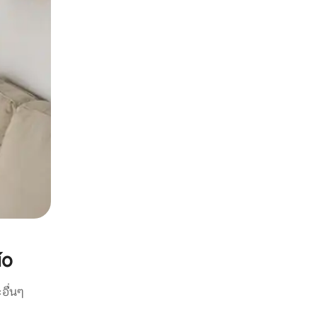
ío
อื่นๆ