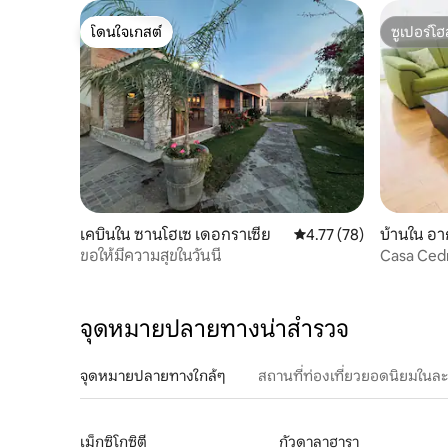
เรียกเก็บเงิน
โดนใจเกสต์
ซูเปอร์โฮ
โดนใจเกสต์
ซูเปอร์โฮ
เคบินใน ซานโฮเซ เดอกราเซีย
คะแนนเฉลี่ย 4.77 จาก 5, 
4.77 (78)
บ้านใน อา
ขอให้มีความสุขในวันนี้
Casa Ced
จุดหมายปลายทางน่าสำรวจ
จุดหมายปลายทางใกล้ๆ
สถานที่ท่องเที่ยวยอดนิยมในล
เม็กซิโกซิตี
กัวดาลาฮารา