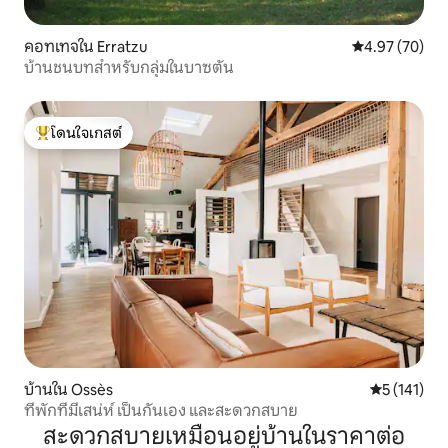
คอทเทจใน Erratzu
คะแนนเฉลี่ย 4.
4.97 (70)
บ้านชนบทสำหรับกลุ่มในบาซตัน
โดนใจเกสต์
โดนใจเกสต์ที่สุด
บ้านใน Ossès
คะแนนเฉลี่ย 
5 (141)
ที่พักที่มีเสน่ห์ เป็นกันเอง และสะดวกสบาย
สะดวกสบายเหมือนอยู่บ้านในราคาต่อ