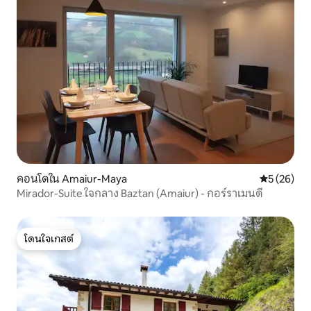
คอนโดใน Amaiur-Maya
คะแนนเฉลี่ย
5 (26)
Mirador-Suite ใจกลาง Baztan (Amaiur) - กอร์ราเมนดี
โดนใจเกสต์
โดนใจเกสต์