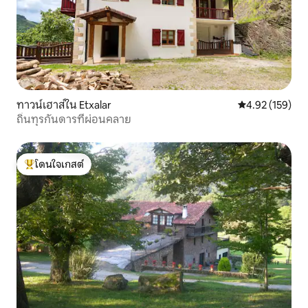
ทาวน์เฮาส์ใน Etxalar
คะแนนเฉลี่ย 4.9
4.92 (159)
ถิ่นทุรกันดารที่ผ่อนคลาย
โดนใจเกสต์
โดนใจเกสต์ที่สุด