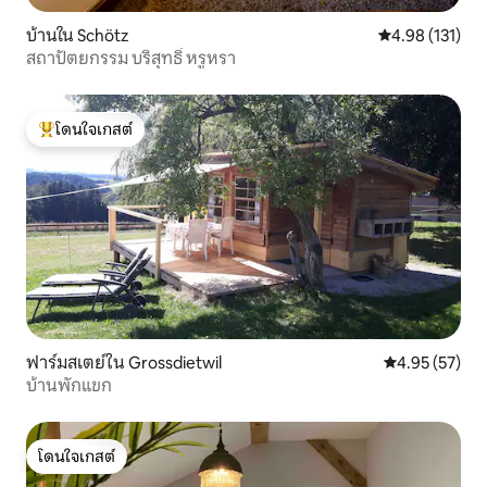
บ้านใน Schötz
คะแนนเฉลี่ย 4.9
4.98 (131)
สถาปัตยกรรม บริสุทธิ์ หรูหรา
โดนใจเกสต์
โดนใจเกสต์ที่สุด
ฟาร์มสเตย์ใน Grossdietwil
คะแนนเฉลี่ย 4.
4.95 (57)
บ้านพักแขก
โดนใจเกสต์
โดนใจเกสต์