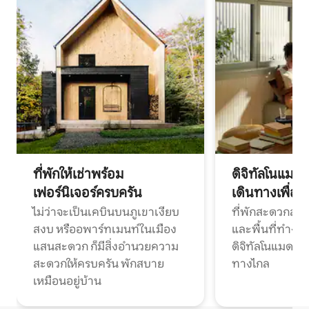
ที่พักให้เช่าพร้อม
ดิจิทัลโนแมด
เฟอร์นิเจอร์ครบครัน
เดินทางเพื่อ
ไม่ว่าจะเป็นเคบินบนภูเขาเงียบ
ที่พักสะดวกสบา
สงบ หรืออพาร์ทเมนท์ในเมือง
และพื้นที่ทำงา
แสนสะดวก ก็มีสิ่งอำนวยความ
ดิจิทัลโนแมดแ
สะดวกให้ครบครัน พักสบาย
ทางไกล
เหมือนอยู่บ้าน