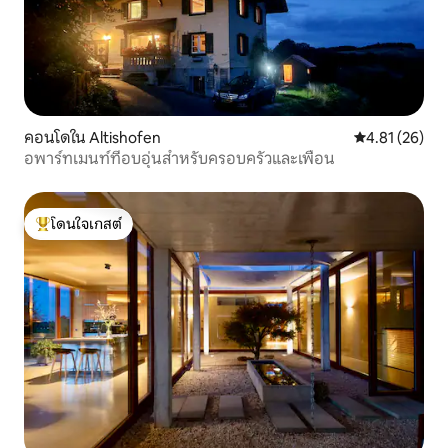
คอนโดใน Altishofen
คะแนนเฉลี่ย 4.
4.81 (26)
อพาร์ทเมนท์ที่อบอุ่นสำหรับครอบครัวและเพื่อน
โดนใจเกสต์
โดนใจเกสต์ที่สุด