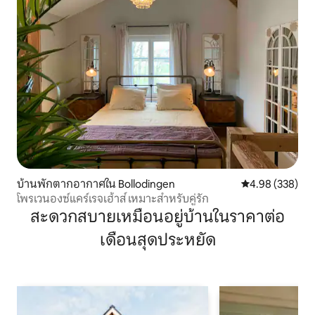
บ้านพักตากอากาศใน Bollodingen
คะแนนเฉลี่ย 4.98
4.98 (338)
โพรเวนองซ์แคร์เรจเฮ้าส์ เหมาะสำหรับคู่รัก
สะดวกสบายเหมือนอยู่บ้านในราคาต่อ
เดือนสุดประหยัด