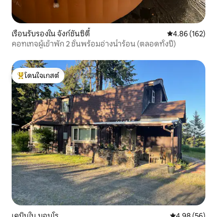
เรือนรับรองใน จังก์ชันซิตี้
คะแนนเฉลี่ย 4.8
4.86 (162)
คอทเทจผู้เข้าพัก 2 ชั้นพร้อมอ่างน้ำร้อน (ตลอดทั้งปี)
โดนใจเกสต์
โดนใจเกสต์ที่สุด
เคบินใน มอนโร
คะแนนเฉลี่ย 4.
4.98 (56)