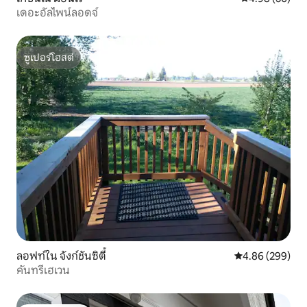
เดอะอัลไพน์ลอดจ์
ซูเปอร์โฮสต์
ซูเปอร์โฮสต์
ลอฟท์ใน จังก์ชันซิตี้
คะแนนเฉลี่ย 4.86
4.86 (299)
คันทรีเฮเวน