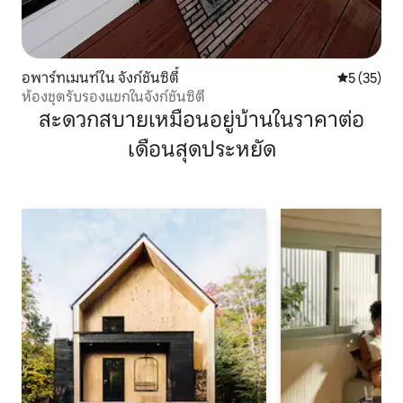
อพาร์ทเมนท์ใน จังก์ชันซิตี้
คะแนนเฉลี่ย
5 (35)
ห้องชุดรับรองแขกในจังก์ชันซิตี้
สะดวกสบายเหมือนอยู่บ้านในราคาต่อ
เดือนสุดประหยัด