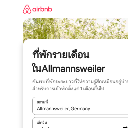
ข้าม
ไป
ยัง
เนื้อหา
ที่พักรายเดือน
ในAllmannsweiler
ค้นพบที่พักระยะยาวที่ให้ความรู้สึกเหมือนอยู่บ้า
สำหรับการเข้าพักตั้งแต่ 1 เดือนขึ้นไป
สถานที่
ใช้ลูกศรขึ้นลง หรือใช้การสัมผัสหรือปัด เพื่อสำรวจผ
เช็คอิน