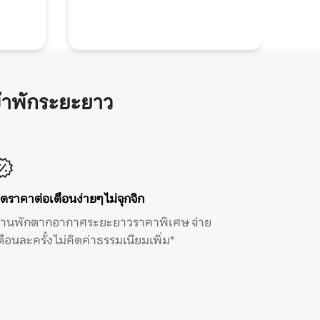
้าพักระยะยาว
ิดราคาต่อเดือนง่ายๆ ไม่จุกจิก
้านพักตากอากาศระยะยาวราคาพิเศษ จ่าย
ดือนละครั้ง ไม่คิดค่าธรรมเนียมเพิ่ม*