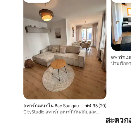
โดนใจเกสต์
โดนใจเกส
อพาร์ทเมน
บ้านพักอาศ
อพาร์ทเมนท์ใน Bad Saulgau
คะแนนเฉลี่ย 4.95 จาก 5, 
4.95 (20)
CityStudio อพาร์ทเมนท์ที่ทันสมัยและ
อบอุ่นใจกลางเมือง
สะดวกส