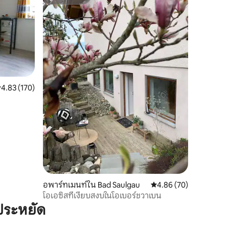
ซูเปอร์โฮสต์
ะแนนเฉลี่ย 4.83 จาก 5, 170 รีวิว
4.83 (170)
อพาร์ทเมนท์ใน Bad Saulgau
คะแนนเฉลี่ย 4.86 จาก 5,
4.86 (70)
โอเอซิสที่เงียบสงบในโอเบอร์ชวาเบน
ประหยัด