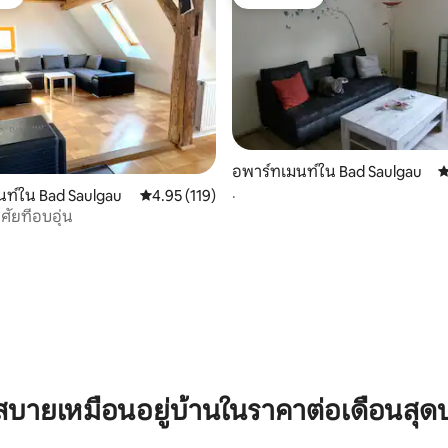
ต์
โดนใจเกสต์
อพาร์ทเมนท์ใน Bad Saulgau
ค
.
ท์ใน Bad Saulgau
คะแนนเฉลี่ย 4.95 จาก 5, 119 รีวิว
4.95 (119)
ัยที่อบอุ่น
20 รีวิว
บายเหมือนอยู่บ้านในราคาต่อเดือนสุด