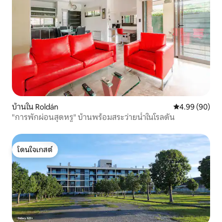
บ้านใน Roldán
คะแนนเฉลี่ย 4.9
4.99 (90)
"การพักผ่อนสุดหรู" บ้านพร้อมสระว่ายน้ำในโรลดัน
โดนใจเกสต์
โดนใจเกสต์