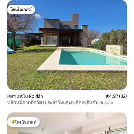
โดนใจเกสต์
โดนใจเกสต์
คอทเทจใน Roldán
คะแนนเฉลี่ย 4.
4.97 (32)
หลีกหนีจากกิจวัตรประจำวันและเพลิดเพลินกับ Roldán
โดนใจเกสต์
โดนใจเกสต์ที่สุด