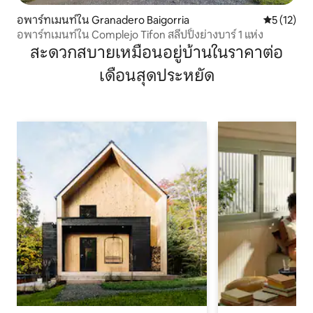
อพาร์ทเมนท์ใน Granadero Baigorria
คะแนนเฉลี่ย
5 (12)
อพาร์ทเมนท์ใน Complejo Tifon สลีปปิ้งย่างบาร์ 1 แห่ง
สะดวกสบายเหมือนอยู่บ้านในราคาต่อ
เดือนสุดประหยัด