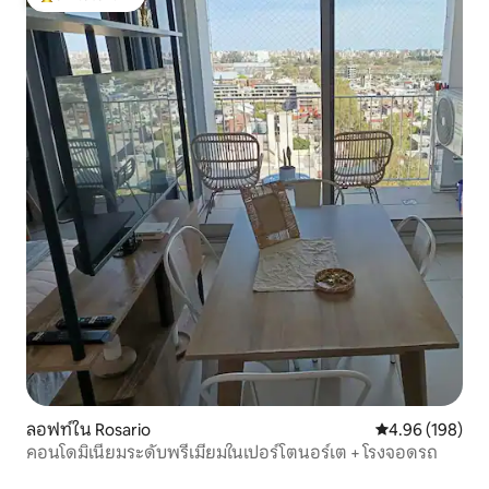
โดนใจเกสต์ที่สุด
ลอฟท์ใน Rosario
คะแนนเฉลี่ย 4.9
4.96 (198)
คอนโดมิเนียมระดับพรีเมียมในเปอร์โตนอร์เต + โรงจอดรถ