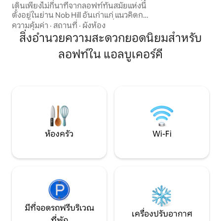
แห่งนี้เปล่งประกา
เดินเพียงไม่กี่นาทีจากลอฟท์ทันสมัยแห่งนี้
สไตล์ที่แปลกใหม่ บ
ตั้งอยู่ในย่าน Nob Hill อันเก่าแก่ แนวคิดการ
ชีวิตในเมืองขณะพั
ใช้ชีวิตแบบเปิดโล่งขนาดใหญ่เครื่องซักผ้า
ความคุ้มค่า
·
สถานที่
·
ผังห้อง
ศักดิ์สิทธิ์ที่เงีย
และเครื่องอบผ้าในห้องพักสิ่งจำเป็นทั้งหมด
สิ่งอำนวยความสะดวกยอดนิยมสำหรับ
เหมือนใครของคว
ที่คุณจะต้องมีเพื่อความสะดวกสบายและ
และความเงียบสงบ เราจะช่วยคุณเอง ที่พัก
ลอฟท์ใน แอลบูเคอร์คี
ความเพลิดเพลินในขณะที่คุณเยี่ยมชมเมือง
ที่มีสิ่งอำนวยควา
ของเราและสัมผัสวัฒนธรรมอันมั่งคั่งของ
ต้องกังวล มาดูกันว่
เรา Wifi ฟรี - ธุรกิจหรือความสุขเป็นมิตร
นอกจากนี้ผู้เข้าพักยังเพลิดเพลินกับราคา
พิเศษสำหรับบริการสปาและบริการด้าน
สุขภาพที่คุณสามารถเพลิดเพลินได้เพียงแค่
เดินลงบันได! * ห้ามสูบบุหรี่ *
ห้องครัว
Wi-Fi
มีที่จอดรถฟรีบริเวณ
เครื่องปรับอากาศ
ที่พัก