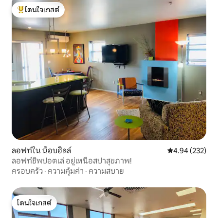
โดนใจเกสต์
โดนใจเกสต์ที่สุด
ลอฟท์ใน น็อบฮิลล์
คะแนนเฉลี่ย 4.9
4.94 (232)
ลอฟท์ชิพปอตเล่ อยู่เหนือสปาสุขภาพ!
ครอบครัว
·
ความคุ้มค่า
·
ความสบาย
โดนใจเกสต์
โดนใจเกสต์