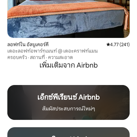
ลอฟท์ใน อัลบูเคอร์คี
คะแนนเฉลี่ย 4.7
4.77 (241)
เดอะลอฟท์อพาร์ทเมนท์ @ เดอะคราฟท์แมน
ครอบครัว
·
สถานที่
·
ความสะอาด
เพิ่มเติมจาก Airbnb
เอ็กซ์พีเรียนซ์ Airbnb
สัมผัสประสบการณ์ใหม่ๆ