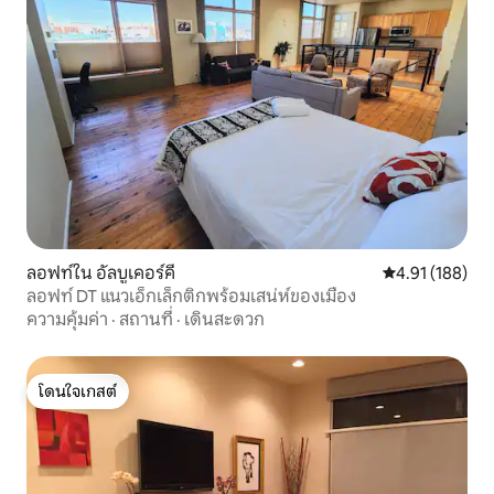
ลอฟท์ใน อัลบูเคอร์คี
คะแนนเฉลี่ย 4.9
4.91 (188)
ลอฟท์ DT แนวเอ็กเล็กติกพร้อมเสน่ห์ของเมือง
ความคุ้มค่า
·
สถานที่
·
เดินสะดวก
โดนใจเกสต์
โดนใจเกสต์