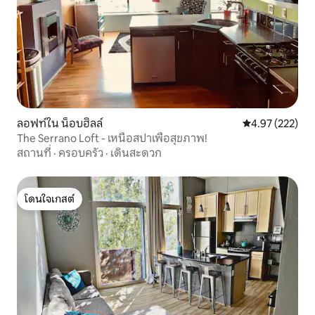
ลอฟท์ใน น็อบฮิลล์
คะแนนเฉลี่ย 4.9
4.97 (222)
The Serrano Loft - เหนือสปาเพื่อสุขภาพ!
สถานที่
·
ครอบครัว
·
เดินสะดวก
โดนใจเกสต์
โดนใจเกสต์