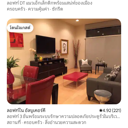
ลอฟท์ DT แนวเอ็กเล็กติกพร้อมเสน่ห์ของเมือง
ครอบครัว
·
ความคุ้มค่า
·
ซักรีด
โดนใจเกสต์
โดนใจเกสต์
ลอฟท์ใน อัลบูเคอร์คี
คะแนนเฉลี่ย 4.9
4.92 (221)
ลอฟท์ 3 ชั้นพร้อมระบบรักษาความปลอดภัยประตูรั้วในบริเวณ
เทศกาลบอลลูน
สถานที่
·
ครอบครัว
·
สิ่งอำนวยความสะดวก