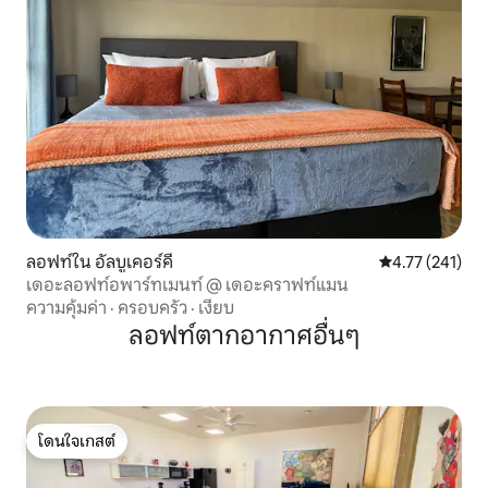
ลอฟท์ใน อัลบูเคอร์คี
คะแนนเฉลี่ย 4.7
4.77 (241)
เดอะลอฟท์อพาร์ทเมนท์ @ เดอะคราฟท์แมน
ความคุ้มค่า
·
ครอบครัว
·
เงียบ
ลอฟท์ตากอากาศอื่นๆ
โดนใจเกสต์
โดนใจเกสต์