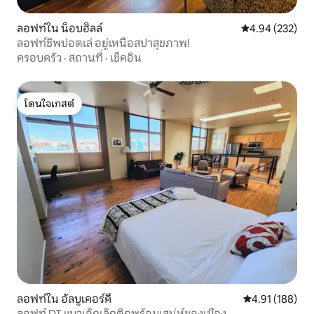
ลอฟท์ใน น็อบฮิลล์
คะแนนเฉลี่ย 4.9
4.94 (232)
ลอฟท์ชิพปอตเล่ อยู่เหนือสปาสุขภาพ!
ครอบครัว
·
สถานที่
·
เช็คอิน
โดนใจเกสต์
โดนใจเกสต์
ลอฟท์ใน อัลบูเคอร์คี
คะแนนเฉลี่ย 4.9
4.91 (188)
ลอฟท์ DT แนวเอ็กเล็กติกพร้อมเสน่ห์ของเมือง