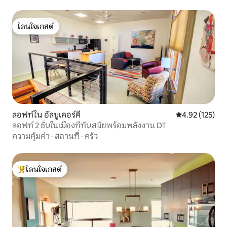
โดนใจเกสต์
โดนใจเกสต์
ลอฟท์ใน อัลบูเคอร์คี
คะแนนเฉลี่ย 4.9
4.92 (125)
ลอฟท์ 2 ชั้นในเมืองที่ทันสมัยพร้อมพลังงาน DT
ความคุ้มค่า
·
สถานที่
·
ครัว
โดนใจเกสต์
โดนใจเกสต์ที่สุด