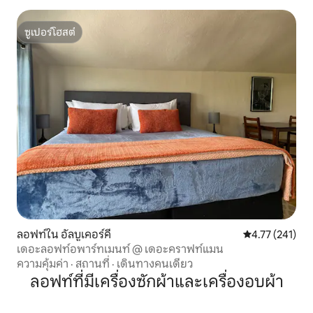
ซูเปอร์โฮสต์
ซูเปอร์โฮสต์
ลอฟท์ใน อัลบูเคอร์คี
คะแนนเฉลี่ย 4.7
4.77 (241)
เดอะลอฟท์อพาร์ทเมนท์ @ เดอะคราฟท์แมน
ความคุ้มค่า
·
สถานที่
·
เดินทางคนเดียว
ลอฟท์ที่มีเครื่องซักผ้าและเครื่องอบผ้า