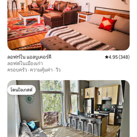
ลอฟท์ใน แอลบูเคอร์คี
คะแนนเฉลี่ย 4.95
4.95 (348)
ลอฟต์ในเมืองเก่า
ครอบครัว
·
ความคุ้มค่า
·
วิว
โดนใจเกสต์
โดนใจเกสต์