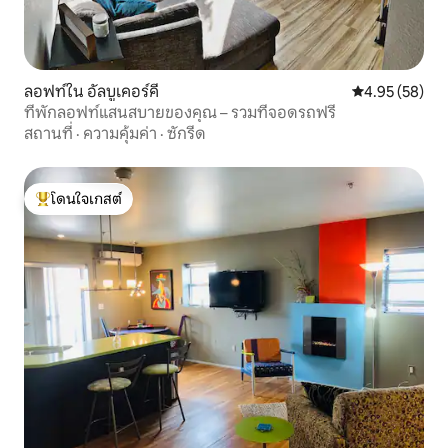
ลอฟท์ใน อัลบูเคอร์คี
คะแนนเฉลี่ย 4.
4.95 (58)
ที่พักลอฟท์แสนสบายของคุณ – รวมที่จอดรถฟรี
สถานที่
·
ความคุ้มค่า
·
ซักรีด
โดนใจเกสต์
โดนใจเกสต์ที่สุด