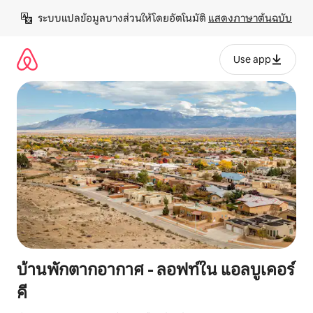
ข้าม
ระบบแปลข้อมูลบางส่วนให้โดยอัตโนมัติ 
แสดงภาษาต้นฉบับ
ไป
ยัง
เนื้อหา
Use app
บ้านพักตากอากาศ - ลอฟท์ใน แอลบูเคอร์
คี