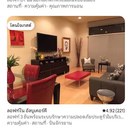
สถานที่
·
ความคุ้มค่า
·
คุณภาพการนอน
โดนใจเกสต์
โดนใจเกสต์
ลอฟท์ใน อัลบูเคอร์คี
คะแนนเฉลี่ย 4.9
4.92 (221)
ลอฟท์ 3 ชั้นพร้อมระบบรักษาความปลอดภัยประตูรั้วในบริเวณ
เทศกาลบอลลูน
ความคุ้มค่า
·
สถานที่
·
ปั่นจักรยาน