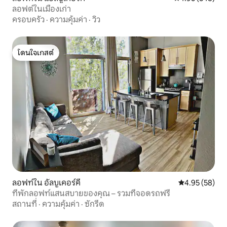
ลอฟต์ในเมืองเก่า
ครอบครัว
·
ความคุ้มค่า
·
วิว
โดนใจเกสต์
โดนใจเกสต์
ลอฟท์ใน อัลบูเคอร์คี
คะแนนเฉลี่ย 4.
4.95 (58)
ที่พักลอฟท์แสนสบายของคุณ – รวมที่จอดรถฟรี
สถานที่
·
ความคุ้มค่า
·
ซักรีด