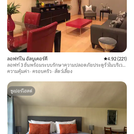
ลอฟท์ใน อัลบูเคอร์คี
คะแนนเฉลี่ย 4.9
4.92 (221)
ลอฟท์ 3 ชั้นพร้อมระบบรักษาความปลอดภัยประตูรั้วในบริเวณ
เทศกาลบอลลูน
ความคุ้มค่า
·
ครอบครัว
·
สัตว์เลี้ยง
ซูเปอร์โฮสต์
ซูเปอร์โฮสต์