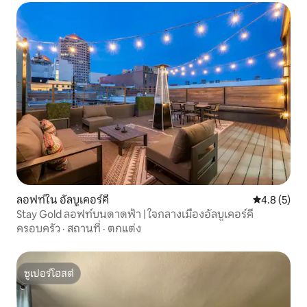
ลอฟท์ใน อัลบูเคอร์คี
คะแนนเฉลี่ย 
4.8 (5)
Stay Gold ลอฟท์บนดาดฟ้า | ใจกลางเมืองอัลบูเคอร์คี
ครอบครัว
·
สถานที่
·
ตกแต่ง
ซูเปอร์โฮสต์
ซูเปอร์โฮสต์