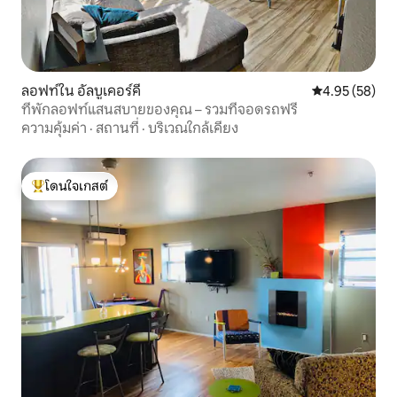
ลอฟท์ใน อัลบูเคอร์คี
คะแนนเฉลี่ย 4.
4.95 (58)
ที่พักลอฟท์แสนสบายของคุณ – รวมที่จอดรถฟรี
ความคุ้มค่า
·
สถานที่
·
บริเวณใกล้เคียง
โดนใจเกสต์
โดนใจเกสต์ที่สุด