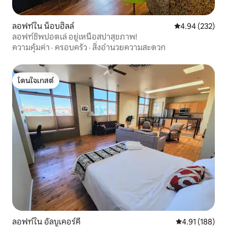
ลอฟท์ใน น็อบฮิลล์
คะแนนเฉลี่ย 4.9
4.94 (232)
ลอฟท์ชิพปอตเล่ อยู่เหนือสปาสุขภาพ!
ความคุ้มค่า
·
ครอบครัว
·
สิ่งอำนวยความสะดวก
โดนใจเกสต์
โดนใจเกสต์
ลอฟท์ใน อัลบูเคอร์คี
คะแนนเฉลี่ย 4.9
4.91 (188)