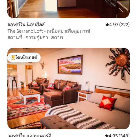
ลอฟท์ใน น็อบฮิลล์
คะแนนเฉลี่ย 4.9
4.97 (222)
The Serrano Loft - เหนือสปาเพื่อสุขภาพ!
สถานที่
·
ความคุ้มค่า
·
สภาพ
โดนใจเกสต์
โดนใจเกสต์ที่สุด
ลอฟท์ใน แอลบูเคอร์คี
คะแนนเฉลี่ย 4.95
4.95 (348)