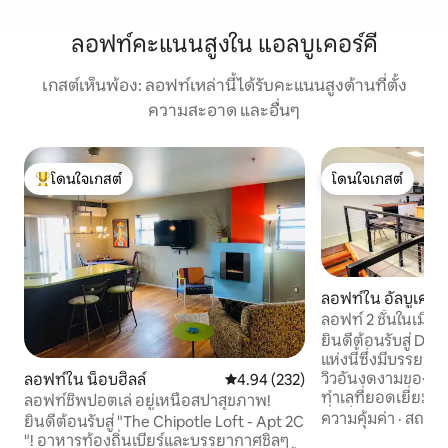
ลอฟท์คะแนนสูงใน แอลบูเคอร์คี
เกสต์เห็นพ้อง: ลอฟท์เหล่านี้ได้รับคะแนนสูงด้านที่ตั้ง
ความสะอาด และอื่นๆ
โดนใจเกสต์
โดนใจเกสต์
โดนใจเกสต์ที่สุด
โดนใจเกสต์
ลอฟท์ใน อัลบูเคอร์ค
ลอฟท์ 2 ชั้นในเมือง
พลังงาน DT
ยินดีต้อนรับสู่ DT 2 
แห่งนี้ซึ่งมีบรรย
วิวอันงดงามของเทือ
ลอฟท์ใน น็อบฮิลล์
คะแนนเฉลี่ย 4.94 จาก 5, 232 รีวิว
4.94 (232)
ทำเลที่ยอดเยี่ยมใ
ลอฟท์ชิพปอตเล่ อยู่เหนือสปาสุขภาพ!
ดื่มด่ำกับชีวิตในเมือ
ความคุ้มค่า
·
สถานที
ยินดีต้อนรับสู่ "The Chipotle Loft - Apt 2C
ประตูบ้าน สถานที่พ
"! อาหารท้องถิ่นเบียร์และบรรยากาศชิลๆ