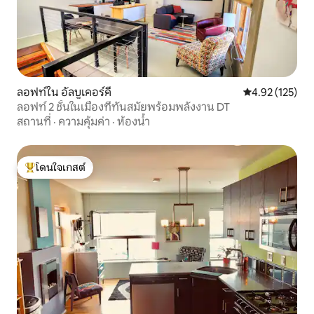
ลอฟท์ใน อัลบูเคอร์คี
คะแนนเฉลี่ย 4.9
4.92 (125)
ลอฟท์ 2 ชั้นในเมืองที่ทันสมัยพร้อมพลังงาน DT
สถานที่
·
ความคุ้มค่า
·
ห้องน้ำ
โดนใจเกสต์
โดนใจเกสต์ที่สุด