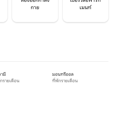
ห้องออกกำลัง
เซอร์วิสอพาร์ท
กาย
เมนท์
ามี
มอนทรีออล
พักรายเดือน
ที่พักรายเดือน