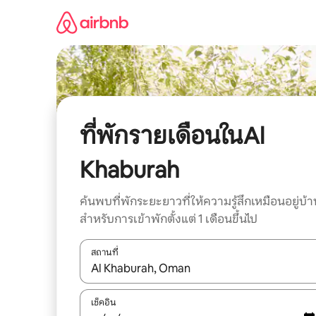
ข้าม
ไป
ยัง
เนื้อหา
ที่พักรายเดือนในAl
Khaburah
ค้นพบที่พักระยะยาวที่ให้ความรู้สึกเหมือนอยู่บ้า
สำหรับการเข้าพักตั้งแต่ 1 เดือนขึ้นไป
สถานที่
ใช้ลูกศรขึ้นลง หรือใช้การสัมผัสหรือปัด เพื่อสำรวจผ
เช็คอิน