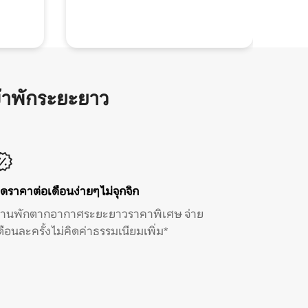
้าพักระยะยาว
ิดราคาต่อเดือนง่ายๆ ไม่จุกจิก
้านพักตากอากาศระยะยาวราคาพิเศษ จ่าย
ดือนละครั้ง ไม่คิดค่าธรรมเนียมเพิ่ม*