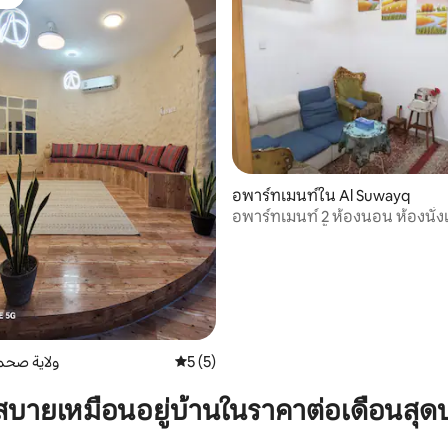
ต์
อพาร์ทเมนท์ใน Al Suwayq
อพาร์ทเมนท์ 2 ห้องนอน ห้องนั่งเ
ครัว และห้องน้ำ 2 ห้อง
าเลต์ใน ولاية صحم
คะแนนเฉลี่ย 5 จาก 5, 5 รีวิว
5 (5)
e
บายเหมือนอยู่บ้านในราคาต่อเดือนสุด