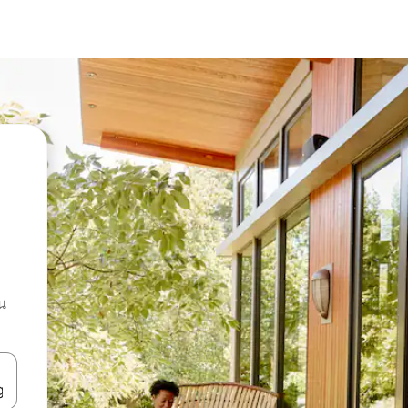
น
ลการค้นหา