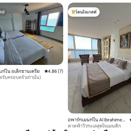
สต์
โดนใจเกสต์
สต์
โดนใจเกสต์ที่สุด
ท์ใน อเล็กซานเดรีย
คะแนนเฉลี่ย 4.86 จาก 5, 7 รีวิว
4.86 (7)
ำหรับครอบครัวเท่านั้น)
30 รีวิว
อพาร์ทเมนท์ใน Al Ibrahimeya
h Bahri WA Sidi Gaber
ดาดฟ้าวิวทะเลสุดโรแมนติก