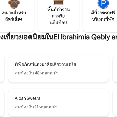
พื้นที่ทำงาน
เหมาะสำหรับ
มีที่จอดรถฟรี
สำหรับ
สัตว์เลี้ยง
บริเวณที่พัก
แล็ปท็อป
่องเที่ยวยอดนิยมในEl Ibrahimia Qebly 
พิพิธภัณฑ์แห่งชาติอเล็กซานเดรีย
คนท้องถิ่น 48 คนแนะนำ
Alban Swesra
คนท้องถิ่น 11 คนแนะนำ