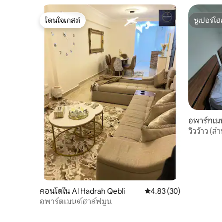
โดนใจเกสต์
ซูเปอร์โฮ
โดนใจเกสต์
ซูเปอร์โฮ
อพาร์ทเมน
วิวว้าว (ส
คอนโดใน Al Hadrah Qebli
คะแนนเฉลี่ย 4.83 จาก 5, 
4.83 (30)
อพาร์ตเมนต์ฮาล์ฟมูน