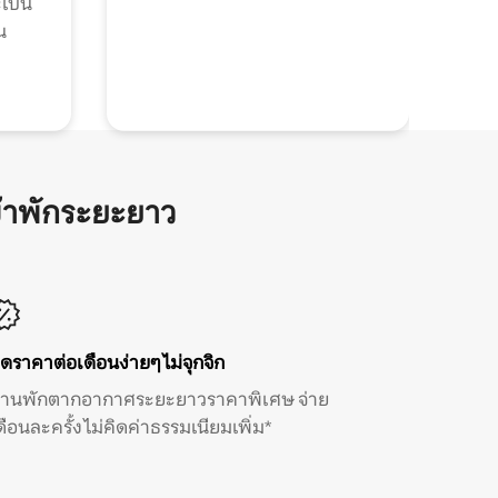
ะเป็น
น
้าพักระยะยาว
ิดราคาต่อเดือนง่ายๆ ไม่จุกจิก
้านพักตากอากาศระยะยาวราคาพิเศษ จ่าย
ดือนละครั้ง ไม่คิดค่าธรรมเนียมเพิ่ม*