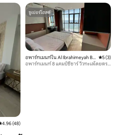
ซูเปอร์โฮสต์
ซูเปอร์โฮสต์
อพาร์ทเมนท์ใน Al Ibrahimeyah Ba
คะแนนเฉลี่ย 5 จาก 5
5 (3)
hri WA Sidi Gaber
อพาร์ทเมนท์ 8 แคมป์ซีซาร์ วิวทะเลโดยตรง
แบบพาโนรามา
คะแนนเฉลี่ย 4.96 จาก 5, 48 รีวิว
4.96 (48)