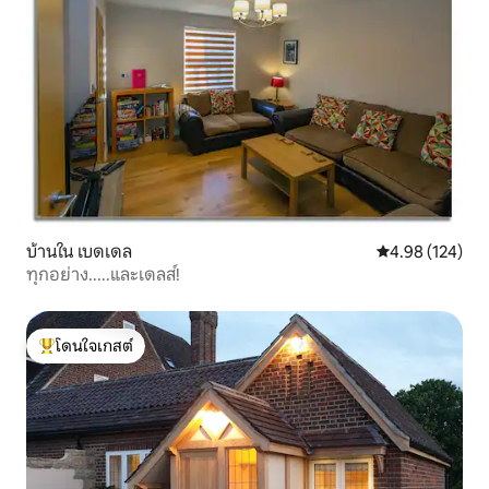
บ้านใน เบดเดล
คะแนนเฉลี่ย 4.9
4.98 (124)
ทุกอย่าง.....และเดลส์!
โดนใจเกสต์
โดนใจเกสต์ที่สุด