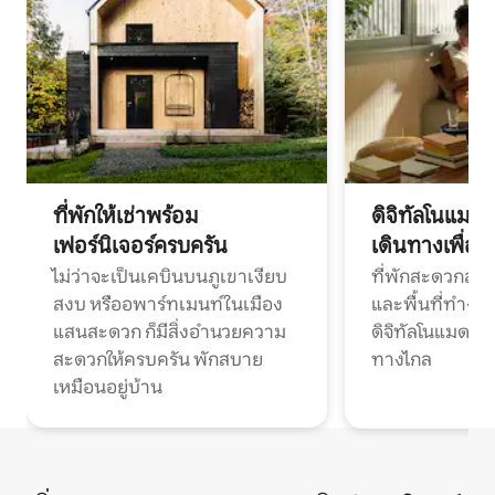
ที่พักให้เช่าพร้อม
ดิจิทัลโนแมด
เฟอร์นิเจอร์ครบครัน
เดินทางเพื่อ
ไม่ว่าจะเป็นเคบินบนภูเขาเงียบ
ที่พักสะดวกสบา
สงบ หรืออพาร์ทเมนท์ในเมือง
และพื้นที่ทำงา
แสนสะดวก ก็มีสิ่งอำนวยความ
ดิจิทัลโนแมดแ
สะดวกให้ครบครัน พักสบาย
ทางไกล
เหมือนอยู่บ้าน