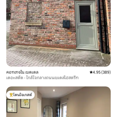
คอทเทจใน เบดเดล
คะแนนเฉลี่ย 4.95
4.95 (389)
เดอะสตั๊ด - ใกล้ใจกลางถนนเบเดลไฮสตรีท
โดนใจเกสต์
โดนใจเกสต์ที่สุด