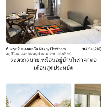
ห้องชุดรับรองแขกใน Kirkby Fleetham
คะแนนเฉลี่ย 4.9
4.94 (216)
สตูดิโอเอสเคปในหมู่บ้านนอร์ทยอร์คเชียร์
สะดวกสบายเหมือนอยู่บ้านในราคาต่อ
เดือนสุดประหยัด