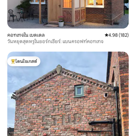
คอทเทจใน เบดเดล
คะแนนเฉลี่ย 4.9
4.98 (182)
วันหยุดสุดหรูในยอร์กเชียร์: แบนครอฟท์คอทเทจ
โดนใจเกสต์
โดนใจเกสต์ที่สุด