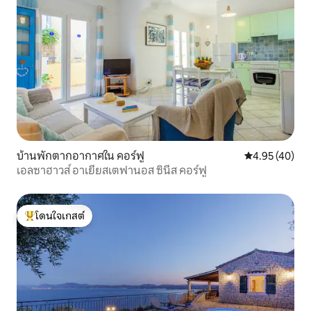
บ้านพักตากอากาศใน คอร์ฟู
คะแนนเฉลี่ย 4.
4.95 (40)
เอลซาฮาวส์ อาเยียสเตฟานอส ซินีส คอร์ฟู
โดนใจเกสต์
โดนใจเกสต์ที่สุด