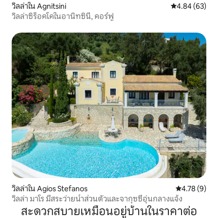
วิลล่าใน Agnitsini
คะแนนเฉลี่ย 4.
4.84 (63)
วิลล่าซิร็อคโคในอานิทซินี, คอร์ฟู
วิลล่าใน Agios Stefanos
คะแนนเฉลี่ย 4
4.78 (9)
วิลล่า มาโร มีสระว่ายน้ำส่วนตัวและจากุซซี่อุ่นกลางแจ้ง
สะดวกสบายเหมือนอยู่บ้านในราคาต่อ