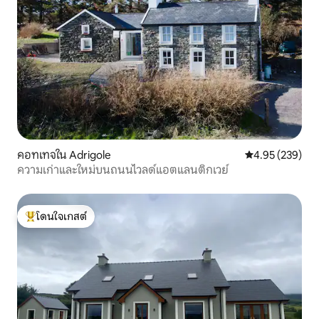
คอทเทจใน Adrigole
คะแนนเฉลี่ย 4.9
4.95 (239)
ความเก่าและใหม่บนถนนไวลด์แอตแลนติกเวย์
โดนใจเกสต์
โดนใจเกสต์ที่สุด