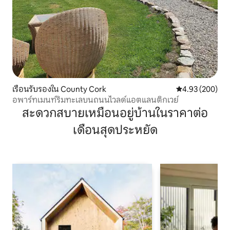
เรือนรับรองใน County Cork
คะแนนเฉลี่ย 4.93
4.93 (200)
อพาร์ทเมนท์ริมทะเลบนถนนไวลด์แอตแลนติกเวย์
สะดวกสบายเหมือนอยู่บ้านในราคาต่อ
เดือนสุดประหยัด