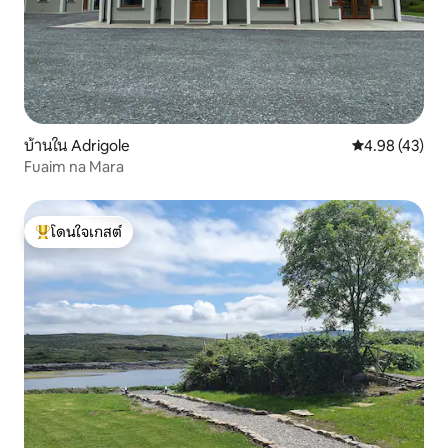
บ้านใน Adrigole
คะแนนเฉลี่ย 4.
4.98 (43)
Fuaim na Mara
โดนใจเกสต์
โดนใจเกสต์ที่สุด