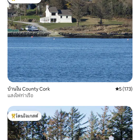
โดนใจเกสต์ที่สุด
บ้านใน County Cork
คะแนนเฉลี่ย 
5 (173)
แสงไฟท่าเรือ
โดนใจเกสต์
โดนใจเกสต์ที่สุด