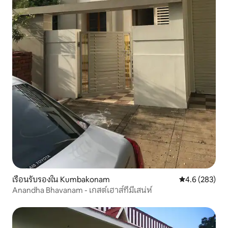
เรือนรับรองใน Kumbakonam
คะแนนเฉลี่ย 4.
4.6 (283)
Anandha Bhavanam - เกสต์เฮาส์ที่มีเสน่ห์