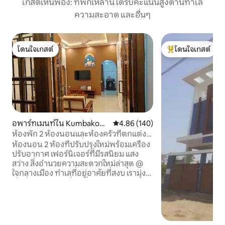
เกสต์เห็นพ้อง: ที่พักเหล่านี้ได้รับคะแนนสูงด้านทำเล
ความสะอาด และอื่นๆ
โดนใจเกสต์
โดนใจเกสต์
โดนใจเกสต์
โดนใจเกสต์ที่สุด
อพาร์ทเมนท์ใน Kumbakona
คะแนนเฉลี่ย 4.86 จาก 5, 140 รีวิว
4.86 (140)
m
ห้องพัก 2 ห้องนอนและห้องครัวที่ตกแต่ง
ใหม่ ปรับปรุงใหม่ มีเครื่องปรับอากาศ
ห้องนอน 2 ห้องที่ปรับปรุงใหม่พร้อมเครื่อง
สะอาด และอบอุ่น
ปรับอากาศ เฟอร์นิเจอร์ที่มีรสนิยม แสง
สว่าง สิ่งอำนวยความสะดวกใหม่ล่าสุด @
ใจกลางเมือง ทำเลที่อยู่อาศัยที่สงบ เรามุ่ง
มั่นที่จะให้บริการที่พักที่เป็นมิตร สะอาด
และราคาไม่แพง ห้องโถง: โซฟา ดีวาน ทีวี
แอลอีดีขนาด 43" DTH Wi-Fi ห้องรับ
ประทานอาหาร: โต๊ะ 4 ที่นั่งและพื้นที่
ทำงาน ห้องนอน (2): เตียงควีนไซส์ 2 เตียง