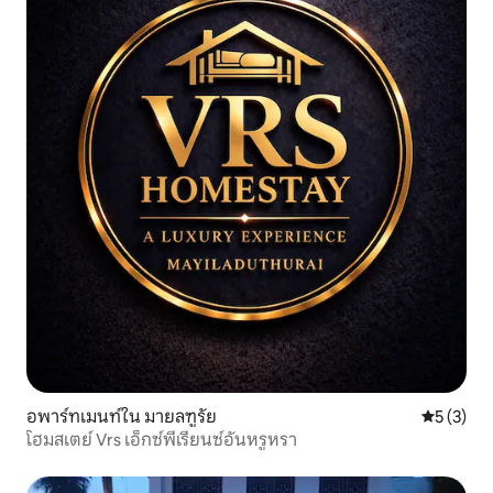
อพาร์ทเมนท์ใน มายลฑูรัย
คะแนนเฉลี่
5 (3)
โฮมสเตย์ Vrs เอ็กซ์พีเรียนซ์อันหรูหรา