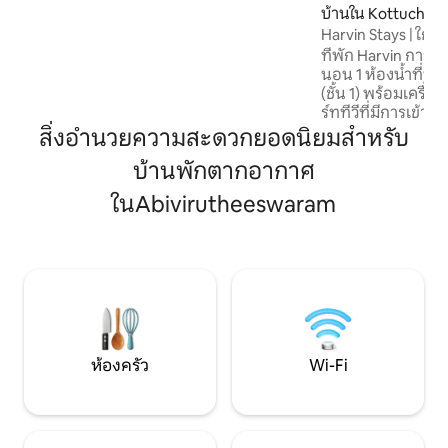
ที่นอนปูพื้น 2 อัน เครื่องปรับอากาศ ราว
บ้านใน Kottucherr
แขวนผ้าบนหน้าต่าง ห้องครัว: ตู้เย็น เตาแม่
Harvin Stays | ใกล้ธ
เหล็กไฟฟ้า เครื่องครัวพื้นฐาน ห้องน้ำ (2):
ที่พัก Harvin การจ
สบู่เหลว, ไกเซอร์, ห้องน้ำแบบตะวันตก สิ่ง
นอน 1 ห้องน้ำที่ทัน
อำนวยความสะดวก: เครื่องซักผ้า, UPS, ราว
(ชั้น 1) พร้อมเครื่
ตากผ้า
ร์ททีวีที่มีการเข้าถ
เพลิดเพลินกับการ
สิ่งอำนวยความสะดวกยอดนิยมสำหรับ
แม่เหล็กไฟฟ้าและ
บ้านพักตากอากาศ
ภายในที่อบอุ่น ค
ห้องเด็กเล่นของเรา 
ในAbivirutheeswaram
ปลอดภัยและเป็นกั
เยี่ยมชมวัด การเด
การพักผ่อนอย่างสงบ
คุณ ที่พักของเราเหม
เที่ยวทีรูนัลลาร์ ทีร
(35 กม.)
ห้องครัว
Wi-Fi