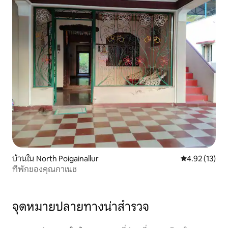
บ้านใน North Poigainallur
คะแนนเฉลี่ย 4.
4.92 (13)
ที่พักของคุณกาเนช
จุดหมายปลายทางน่าสำรวจ