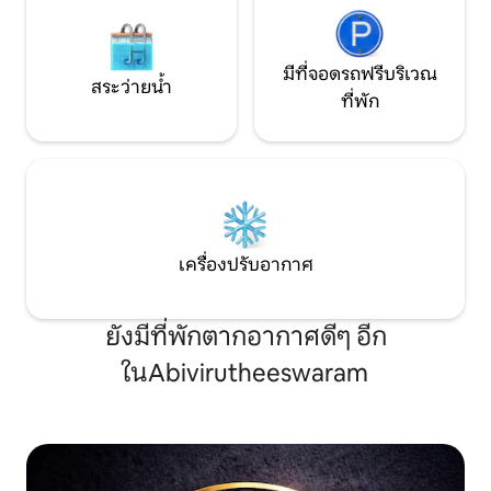
มีที่จอดรถฟรีบริเวณ
สระว่ายน้ำ
ที่พัก
เครื่องปรับอากาศ
ยังมีที่พักตากอากาศดีๆ อีก
ในAbivirutheeswaram