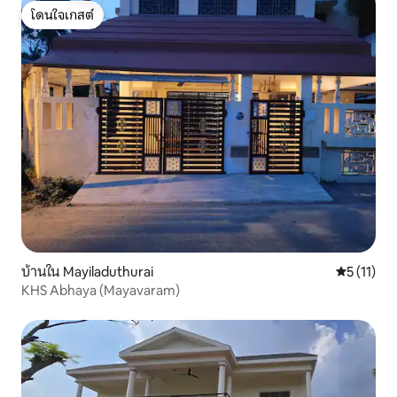
โดนใจเกสต์
โดนใจเกสต์
บ้านใน Mayiladuthurai
คะแนนเฉลี่ย
5 (11)
KHS Abhaya (Mayavaram)