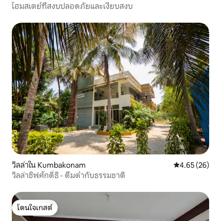
โฮมสเตย์ที่สงบปลอดภัยและเงียบสงบ
วิลล่าใน Kumbakonam
คะแนนเฉลี่ย 4.
4.65 (26)
วิลล่าชิฟศักดิ์ธิ - ดื่มด่ำกับธรรมชาติ
โดนใจเกสต์
โดนใจเกสต์