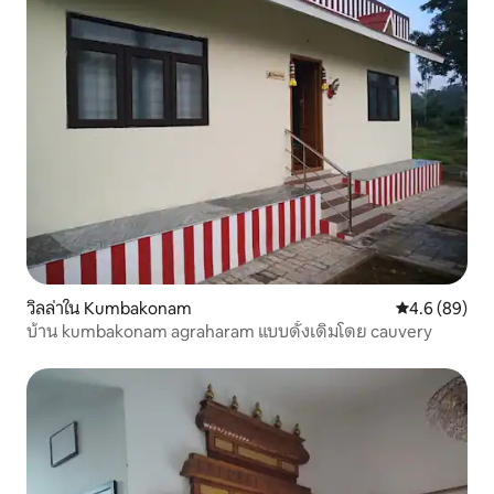
วิลล่าใน Kumbakonam
คะแนนเฉลี่ย 4
4.6 (89)
บ้าน kumbakonam agraharam แบบดั้งเดิมโดย cauvery