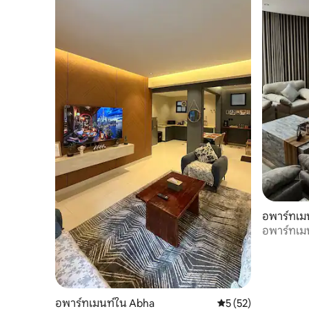
อพาร์ทเม
อพาร์ทเมน
ด้วยตนเอ
อพาร์ทเมนท์ใน Abha
คะแนนเฉลี่ย 5 จาก 5,
5 (52)