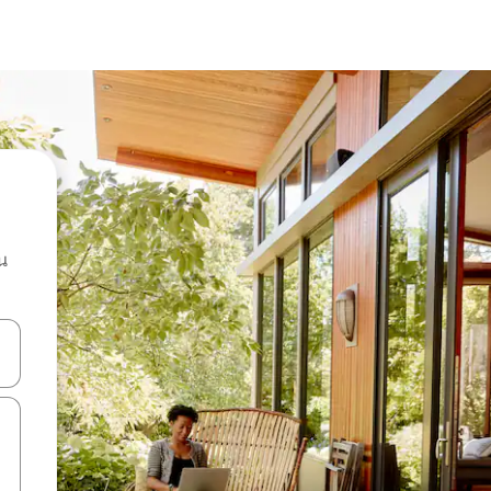
น
ลการค้นหา