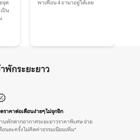
วยจุด
พาเพื่อน 4 ขามาอยู่ได้เลย
ะเป็น
น
้าพักระยะยาว
ิดราคาต่อเดือนง่ายๆ ไม่จุกจิก
้านพักตากอากาศระยะยาวราคาพิเศษ จ่าย
ดือนละครั้ง ไม่คิดค่าธรรมเนียมเพิ่ม*