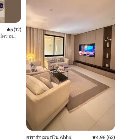
คะแนนเฉลี่ย 5 จาก 5, 12 รีวิว
5 (12)
ณ์ความ
์ • เกม
อพาร์ทเมนท์ใน Abha
คะแนนเฉลี่ย 4.98 จาก 5,
4.98 (62)