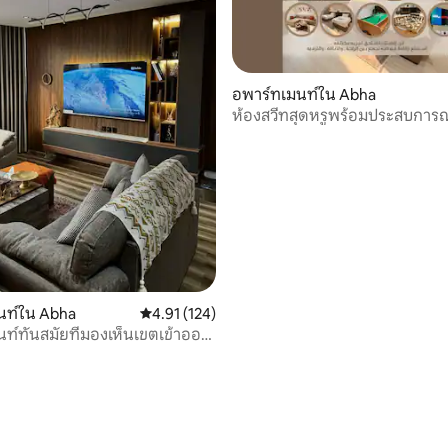
อพาร์ทเมนท์ใน Abha
ห้องสวีทสุดหรูพร้อมประสบการ
บันเทิง 2 | บิลเลียด • โรงภาพยนตร
นท์ใน Abha
คะแนนเฉลี่ย 4.91 จาก 5, 124 รีวิว
4.91 (124)
ท์ทันสมัยที่มองเห็นเขตเข้าออก
ง
 52 รีวิว