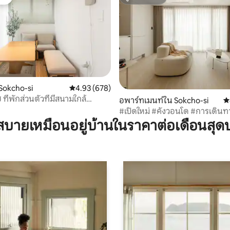
ต์
ซูเปอร์โฮสต์
 Sokcho-si
คะแนนเฉลี่ย 4.93 จาก 5, 678 รีวิว
4.93 (678)
 ที่พักส่วนตัวที่มีสนามใกล้
29 รีวิว
อพาร์ทเมนท์ใน Sokcho-si
ค
#เปิดใหม่ #คังวอนโด #การเดินท
ทะเลตะวันออก
บายเหมือนอยู่บ้านในราคาต่อเดือนสุด