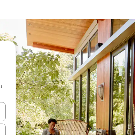
น
ลการค้นหา