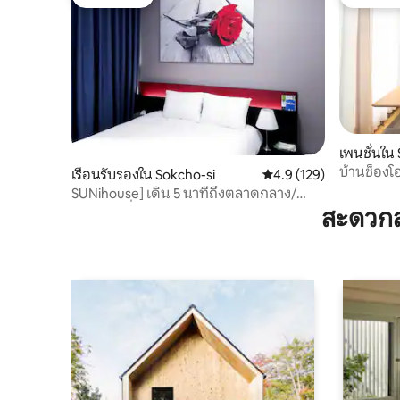
โดนใจเกสต์
โดนใจเกส
เพนชั่นใน
บ้านช็องโฮ
เรือนรับรองใน Sokcho-si
คะแนนเฉลี่ย 4.9 จาก 5, 1
4.9 (129)
ชายหาด
SUNihouse] เดิน 5 นาทีถึงตลาดกลาง/
ฮาล์ฟโอเชี่ยน/เน็ตฟลิกซ์*
สะดวกส