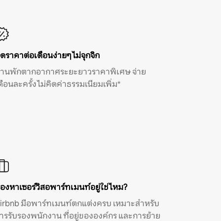
ิดราคาต่อเดือนง่ายๆ ไม่จุกจิก
้านพักตากอากาศระยะยาวราคาพิเศษ จ่าย
ดือนละครั้ง ไม่คิดค่าธรรมเนียมเพิ่ม*
องหาเซอร์วิสอพาร์ทเมนท์อยู่ใช่ไหม?
irbnb มีอพาร์ทเมนท์ตกแต่งครบ เหมาะสำหรับ
ารรับรองพนักงาน ที่อยู่ขององค์กร และการย้าย