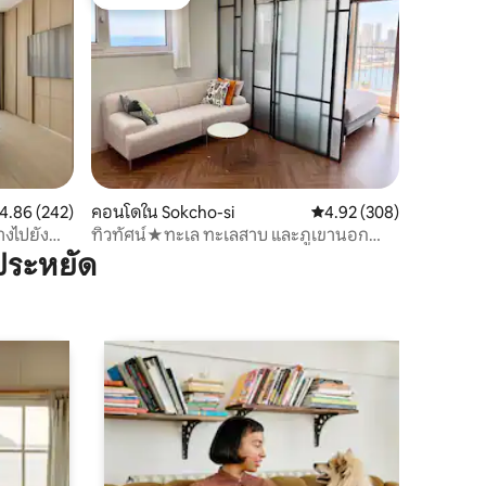
โดนใจเกสต์
ะแนนเฉลี่ย 4.86 จาก 5, 242 รีวิว
4.86 (242)
คอนโดใน Sokcho-si
คะแนนเฉลี่ย 4.92 จาก 5, 
4.92 (308)
างไปยัง
ทิวทัศน์★ทะเล ทะเลสาบ และภูเขานอก
หน้าต่าง★
ประหยัด