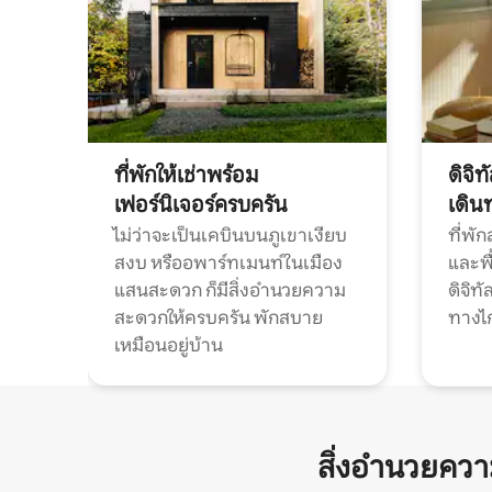
ที่พักให้เช่าพร้อม
ดิจิ
เฟอร์นิเจอร์ครบครัน
เดิน
ไม่ว่าจะเป็นเคบินบนภูเขาเงียบ
ที่พั
สงบ หรืออพาร์ทเมนท์ในเมือง
และพื
แสนสะดวก ก็มีสิ่งอำนวยความ
ดิจิ
สะดวกให้ครบครัน พักสบาย
ทางไ
เหมือนอยู่บ้าน
สิ่งอำนวยคว