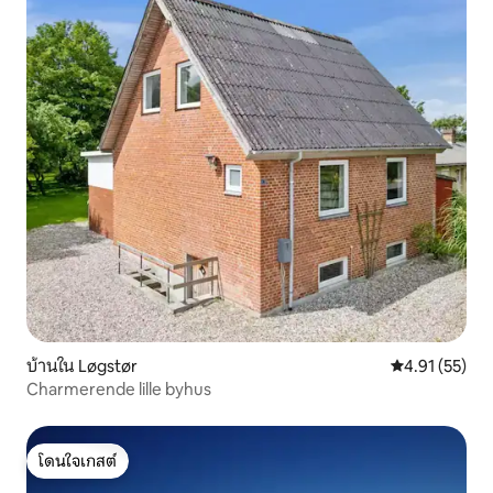
บ้านใน Løgstør
คะแนนเฉลี่ย 4.
4.91 (55)
Charmerende lille byhus
โดนใจเกสต์
โดนใจเกสต์