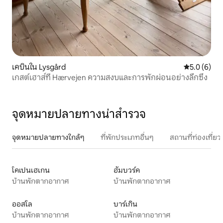
เคบินใน Lysgård
คะแนนเฉลี่ย 
5.0 (6)
เกสต์เฮาส์ที่ Hærvejen ความสงบและการพักผ่อนอย่างลึกซึ้ง
จุดหมายปลายทางน่าสำรวจ
จุดหมายปลายทางใกล้ๆ
ที่พักประเภทอื่นๆ
สถานที่ท่องเที่
โคเปนเฮเกน
ฮัมบวร์ค
บ้านพักตากอากาศ
บ้านพักตากอากาศ
ออสโล
บาร์เกิน
บ้านพักตากอากาศ
บ้านพักตากอากาศ