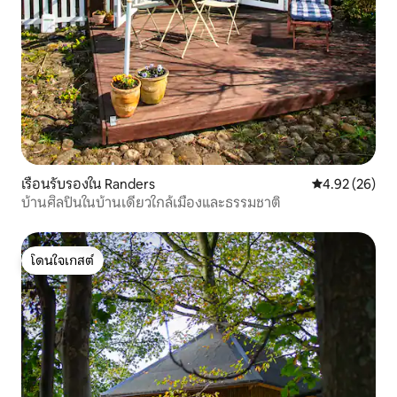
เรือนรับรองใน Randers
คะแนนเฉลี่ย 4.
4.92 (26)
บ้านศิลปินในบ้านเดี่ยวใกล้เมืองและธรรมชาติ
โดนใจเกสต์
โดนใจเกสต์