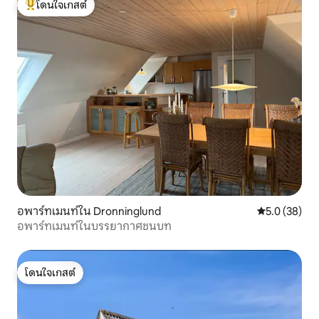
โดนใจเกสต์
โดนใจเกสต์ที่สุด
อพาร์ทเมนท์ใน Dronninglund
คะแนนเฉลี่ย 5
5.0 (38)
อพาร์ทเมนท์ในบรรยากาศชนบท
โดนใจเกสต์
โดนใจเกสต์