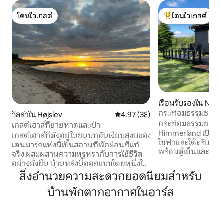
โดนใจเกสต์
โดนใจเกสต์
โดนใจเกสต์
โดนใจเกสต์ที่สุด
เรือนรับรองใน Nør
กระท่อมธรรมชาติ
วิลล่าใน Højslev
คะแนนเฉลี่ย 4.97 จาก 5, 38 รีวิว
4.97 (38)
บรรยากาศที่งดงา
กระท่อมธรรมชาติ
เกสต์เฮาส์ที่ชายหาดและป่า
Himmerland เป็นกร
เกสต์เฮาส์ที่ตั้งอยู่ในชนบทอันเงียบสงบของ
โซฟาและโต๊ะรับประทานอา
เดนมาร์กแห่งนี้เป็นสถานที่พักผ่อนที่แท้
พร้อมตู้เย็นและตู้เส
จริง ผสมผสานความหรูหรากับการใช้ชีวิต
กระท่อม มีห้องครั
อย่างยั่งยืน บ้านหลังนี้ออกแบบโดยหนึ่งใน
เตา และเตาไฟฟ้า มี
นักออกแบบที่ได้รับการยกย่องมากที่สุดใน
สิ่งอำนวยความสะดวกยอดนิยมสำหรับ
ออกไปเล็กน้อยมีห้อ
เดนมาร์ก และได้รับการจัดอันดับให้เป็น
อ่างล้างหน้าที่มีน้ำเย
บ้านพักตากอากาศในอาร์ส
บ้านที่สวยที่สุดอันดับ 2 ของประเทศในปี
ผ้าปูเตียง ผ้าปูที่น
2013 ซึ่งเป็นเครื่องพิสูจน์ถึงการออกแบบ
ราคาแล้ว สามารถซื้อ
สไตล์สแกนดิเนเวีย สถานที่พักผ่อนส่วนตัว
ในระยะเดินถึง Him
แห่งนี้มีความสมดุลระหว่างธรรมชาติและ