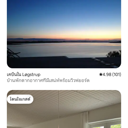
เคบินใน Løgstrup
คะแนนเฉลี่ย 4.9
4.98 (101)
บ้านพักตากอากาศที่มีเสน่ห์พร้อมวิวฟยอร์ด
โดนใจเกสต์
โดนใจเกสต์