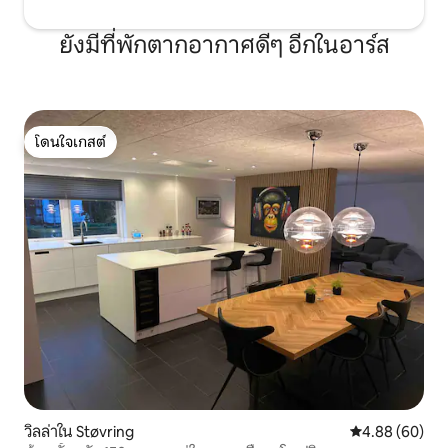
ยังมีที่พักตากอากาศดีๆ อีกในอาร์ส
โดนใจเกสต์
โดนใจเกสต์
วิลล่าใน Støvring
คะแนนเฉลี่ย 4.8
4.88 (60)