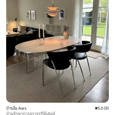
บ้านใน Aars
คะแนนเฉลี่ย 
5.0 (9)
บ้านรักษาการจราจรที่มีเสน่ห์