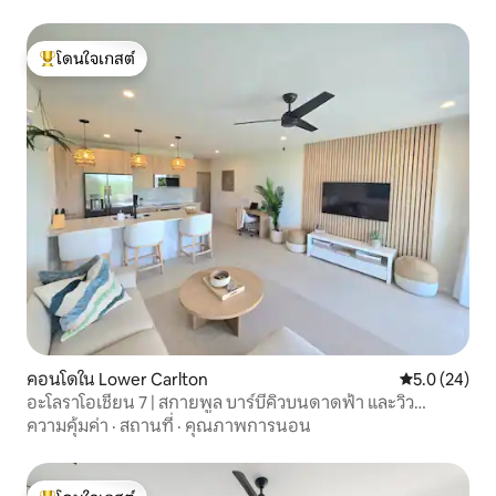
โดนใจเกสต์
โดนใจเกสต์ที่สุด
คอนโดใน Lower Carlton
คะแนนเฉลี่ย 5
5.0 (24)
อะโลราโอเชียน 7 | สกายพูล บาร์บีคิวบนดาดฟ้า และวิว
มหาสมุทร
ความคุ้มค่า
·
สถานที่
·
คุณภาพการนอน