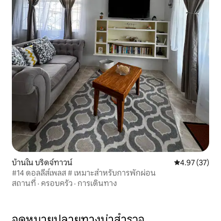
บ้านใน บริดจ์ทาวน์
คะแนนเฉลี่ย 4.
4.97 (37)
#14 ดอลลี่ส์เพลส # เหมาะสำหรับการพักผ่อน
สถานที่
·
ครอบครัว
·
การเดินทาง
จุดหมายปลายทางน่าสำรวจ