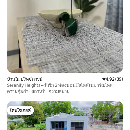
บ้านใน บริดจ์ทาวน์
คะแนนเฉลี่ย 4.
4.92 (39)
Serenity Heights – ที่พัก 2 ห้องนอนมีสไตล์ในบาร์เบโดส
ความคุ้มค่า
·
สถานที่
·
ความสบาย
โดนใจเกสต์
โดนใจเกสต์