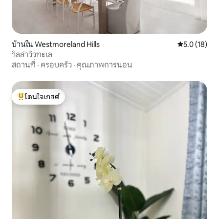
บ้านใน Westmoreland Hills
คะแนนเฉลี่ย 5
5.0 (18)
วิลล่าวิวทะเล
สถานที่
·
ครอบครัว
·
คุณภาพการนอน
โดนใจเกสต์
โดนใจเกสต์ที่สุด