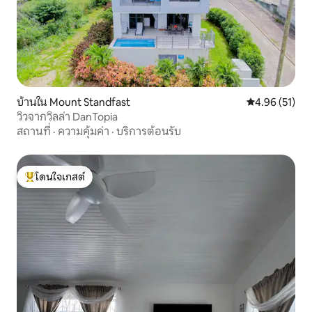
บ้านใน Mount Standfast
คะแนนเฉลี่ย 4.
4.96 (51)
วิวจากวิลล่า DanTopia
สถานที่
·
ความคุ้มค่า
·
บริการต้อนรับ
โดนใจเกสต์
โดนใจเกสต์ที่สุด