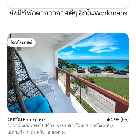
ยังมีที่พักตากอากาศดีๆ อีกในWorkmans
โดนใจเกสต์
โดนใจเกสต์
วิลล่าใน Enterprise
คะแนนเฉลี่ย 4.
4.98 (56)
วิลล่าสไตล์ลอฟท์ 1 สร้างแรงบันดาลใจด้วยการโต้คลื่น/
ชายหาด
สถานที่
·
ครอบครัว
·
ชายหาด