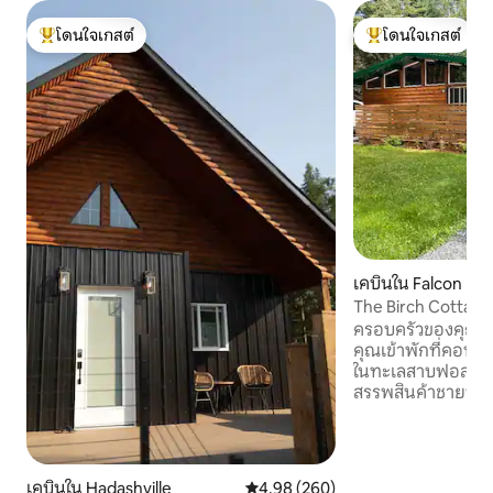
โดนใจเกสต์
โดนใจเกสต์
โดนใจเกสต์ที่สุด
โดนใจเกสต์ที่สุด
เคบินใน Falcon La
The Birch Cottage
ครอบครัวของคุณจะอย
คุณเข้าพักที่คอทเทจ
ในทะเลสาบฟอลคอน เพียงไม่กี่ก้าวจาก
สรรพสินค้าชายหาด
เดินป่าคอกม้าสนา
เส้นทางทรานส์แค
อื่นๆอีกมากมาย 3 ห้องนอน 1 ห้องน้ำห้อง
ครัวเต็มรูปแบบเครื
เคบินใน Hadashville
คะแนนเฉลี่ย 4.98 จาก 5, 260 รีวิว
4.98 (260)