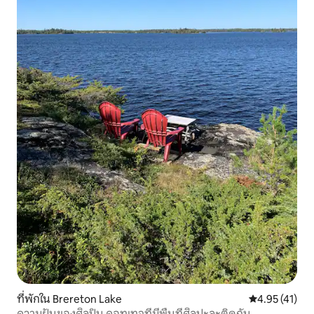
ที่พักใน Brereton Lake
คะแนนเฉลี่ย 4.
4.95 (41)
ความฝันของศิลปิน คอทเทจที่มีพื้นที่ศิลปะละติดกัน