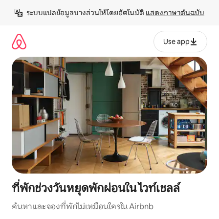
ข้าม
ระบบแปลข้อมูลบางส่วนให้โดยอัตโนมัติ 
แสดงภาษาต้นฉบับ
ไป
ยัง
เนื้อหา
Use app
ที่พักช่วงวันหยุดพักผ่อนใน ไวท์เชลล์
ค้นหาและจองที่พักไม่เหมือนใครใน Airbnb