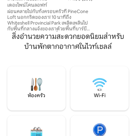
ผ้า มีพื้นที่ให้นั่งเล่นทั้งในร่มและกลางแจ้ง
เดอะไพน์โคนลอฟท์
พร้อมพื้นที่มากมา
ผ่อนคลายไปกับทั้งครอบครัวที่ PineCone
การทำงานระยะไกล
Loft นอกกริดของเรา! 10 นาทีถึง
เครื่องปรับอากาศแล
Whiteshell Provincial Park เพลิดเพลินไป
กับพื้นที่กลางแจ้งของเราด้วยพื้นที่บาร์บีคิว
เตาผิงกลางแจ้งและอ่างน้ำร้อนจากไม้ เข้า
สิ่งอำนวยความสะดวกยอดนิยมสำหรับ
มาข้างในและรู้สึกอบอุ่นบนพื้นที่ของเราที่มี
บ้านพักตากอากาศในไวท์เชลล์
ศูนย์กลางอยู่รอบๆเตาหรือเล่นเกมในห้อง
รับประทานอาหารที่แปลกตาของเรา ลอฟท์
เป็นสถานที่พักผ่อนที่เงียบสงบและห้อง
เตียงสองชั้นของเราเหมาะสำหรับเด็กหรือผู้
เข้าพักเสริม มาสัมผัสประสบการณ์การใช้
ชีวิตนอกกริดที่เดอะไพน์โคนลอฟท์!
ห้องครัว
Wi-Fi