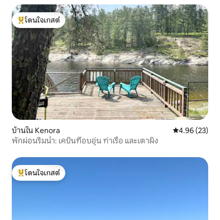
โดนใจเกสต์
โดนใจเกสต์ที่สุด
บ้านใน Kenora
คะแนนเฉลี่ย 4.
4.96 (23)
พักผ่อนริมน้ำ: เคบินที่อบอุ่น ท่าเรือ และเตาผิง
โดนใจเกสต์
โดนใจเกสต์ที่สุด