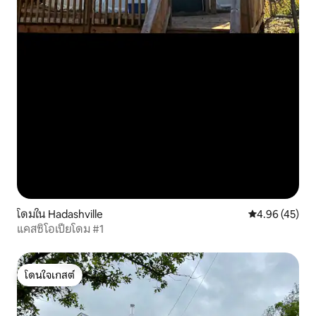
โดมใน Hadashville
คะแนนเฉลี่ย 4.
4.96 (45)
แคสซิโอเปียโดม #1
โดนใจเกสต์
โดนใจเกสต์