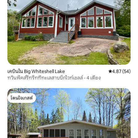
เคบินใน Big Whiteshell Lake
คะแนนเฉลี่ย 4.
4.87 (54)
ทวินพีคส์รีทรีทที่ทะเลสาบบิ๊กไวท์เชลล์ - 4 เตียง
โดนใจเกสต์
โดนใจเกสต์