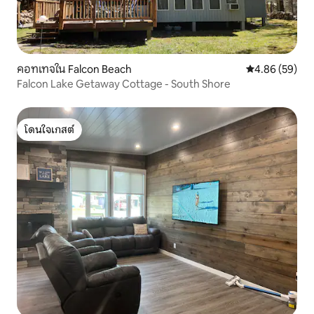
คอทเทจใน Falcon Beach
คะแนนเฉลี่ย 4.
4.86 (59)
Falcon Lake Getaway Cottage - South Shore
โดนใจเกสต์
โดนใจเกสต์