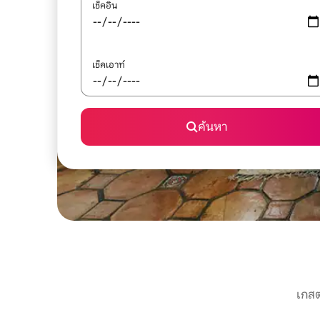
เช็คอิน
เช็คเอาท์
ค้นหา
เกสต