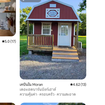
ซูเปอร์โฮสต์
คะแนนเฉลี่ย 5.0 จาก 5, 17 รีวิว
5.0 (17)
เคบินใน Moran
คะแนนเฉลี่ย 4.62 จาก 5,
4.62 (13)
เดอะเรดบาร์นบังก์เฮาส์
ความคุ้มค่า
·
ครอบครัว
·
ความสะอาด