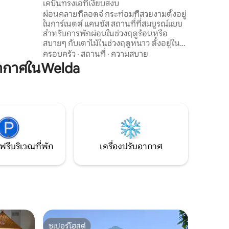
เคบินทรงเอที่เงียบสงบ
ที่พัก
ผ่อนคลายที่ลอดจ์ กระท่อมที่สวยงามตั้งอยู่
ที่ต้องการ
ในการ์เนตต์ แคนซัส สถานที่ที่สมบูรณ์แบบ
ราคาไม่แพง
สำหรับการพักผ่อนในช่วงฤดูร้อนหรือ
อทริปเดิน
สบายๆ กับเตาไม้ในช่วงฤดูหนาว ตั้งอยู่ในป่า
ใช้เวลาเดินทางเพียง 5 นาทีจากตัวเมือง
ครอบครัว
·
สถานที่
·
ความสบาย
พร้อมวิวบึงที่สวยงามและเส้นทางป่า ห้อง
ากาศในWelda
นอน 2 ห้องพร้อมเตียงคิงไซส์ ห้องเตียงสอง
ชั้น 1 ห้องที่รองรับผู้เข้าพักได้สูงสุด 5 คน
ห้องน้ำเต็มรูปแบบ 3 ห้อง มีเครื่องซักผ้าและ
เครื่องอบผ้า ทีวีขนาดใหญ่ และห้องครัวเต็ม
รูปแบบ บ่อน้ำเป็นบริเวณที่ใช้ร่วมกัน ดังนั้น
จึงมีความเป็นไปได้ที่กลุ่มอื่น...
ฟรีบริเวณที่พัก
เครื่องปรับอากาศ
ซูเปอร์โฮสต์