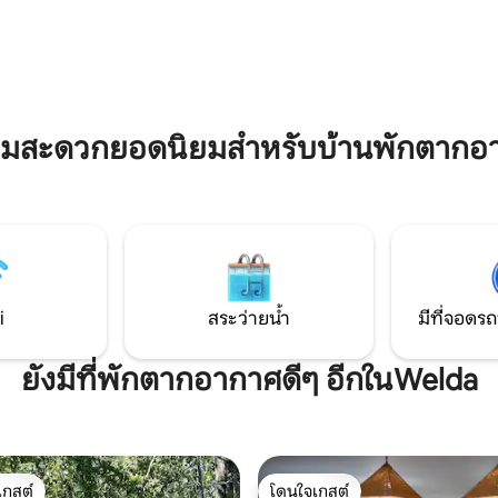
และได้รับการฟื้นฟูแห่งนี้เป็นสถาน
กปลาที่มีอุปกรณ์ครบครันเพื่อ
ผ่อนที่ง่ายสำหรับผู้อาศัยในเมือง
ดเพลินของคุณ
วันหยุดสุดสัปดาห์วันครบรอบที่
มากเรียนหรือพักผ่อนสันโดษหรื
ป่าและตกปลากับครอบครัว
วามสะดวกยอดนิยมสำหรับบ้านพักตากอ
i
สระว่ายน้ำ
มีที่จอดรถ
ยังมีที่พักตากอากาศดีๆ อีกในWelda
เกสต์
โดนใจเกสต์