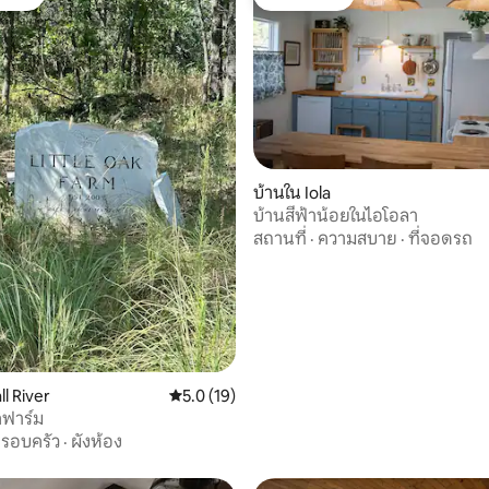
์ที่สุด
โดนใจเกสต์
บ้านใน Iola
62 รีวิว
บ้านสีฟ้าน้อยในไอโอลา
สถานที่
·
ความสบาย
·
ที่จอดรถ
ll River
คะแนนเฉลี่ย 5.0 จาก 5, 19 รีวิว
5.0 (19)
๊คฟาร์ม
รอบครัว
·
ผังห้อง