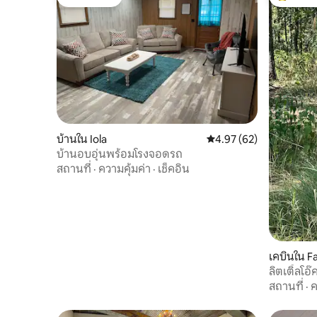
โดนใจเกสต์
โดนใจเกสต
บ้านใน Iola
คะแนนเฉลี่ย 4.97 จาก 5, 
4.97 (62)
บ้านอบอุ่นพร้อมโรงจอดรถ
สถานที่
·
ความคุ้มค่า
·
เช็คอิน
เคบินใน Fa
ลิตเติ้ลโอ
สถานที่
·
ค