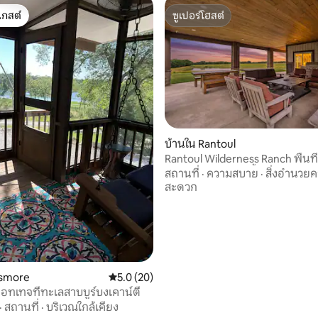
เกสต์
ซูเปอร์โฮสต์
์ที่สุด
ซูเปอร์โฮสต์
17 รีวิว
บ้านใน Rantoul
Rantoul Wilderness Ranch พื้นที
เอเคอร์ พร้อมอ่างน้ำร้อน
สถานที่
·
ความสบาย
·
สิ่งอำนวย
สะดวก
lsmore
คะแนนเฉลี่ย 5.0 จาก 5, 20 รีวิว
5.0 (20)
คอทเทจที่ทะเลสาบบูร์บงเคาน์ตี้
·
สถานที่
·
บริเวณใกล้เคียง