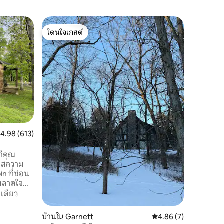
บังกะโลใน
โดนใจเกสต์
โดนใจเก
บังกะโลในเ
โดนใจเกสต์
โดนใจเก
ผ่อนคลาย
ห้องน้ำใ
เฉียงใต้เล็กๆของเรา
กำลังมอง
ที่พักแห่ง
สถานที่
·
บาร์ท้องถิ
บล็อก ที
จอดรถคู่ Wi-fi รวมอยู่ด้วยและโรคุในทีวี
ห้องครัวม
ะแนนเฉลี่ย 4.98 จาก 5, 613 รีวิว
4.98 (613)
อาหารมาด้
สามารถพูด
เหมาะกั
ี่คุณ
เข้าพักข
มรสความ
n ที่ซ่อน
ะหลาดใจ
ดหมายปลาย
เดียว
จากชานูท
บ้านใน Garnett
คะแนนเฉลี่ย 4.86 จาก 5
4.86 (7)
การอนุรักษ์