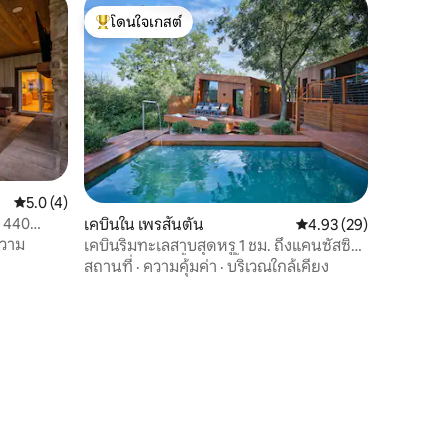
โดนใจเกสต์
โดนใจเกสต์ที่สุด
คะแนนเฉลี่ย 5.0 จาก 5, 4 รีวิว
5.0 (4)
่ 440
เคบินใน เพรสันตัน
คะแนนเฉลี่ย 4.93 จาก 5,
4.93 (29)
ความ
เคบินริมทะเลสาบสุดหรู 1 ชม. ถึงแคนซัสซิตี
พร้อมสระว่ายน้ำ+อ่างน้ำร้อน
สถานที่
·
ความคุ้มค่า
·
บริเวณใกล้เคียง