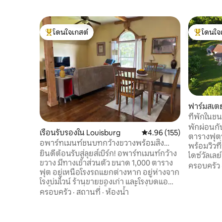
โดนใจเกสต์
โดนใจ
โดนใจเกสต์ที่สุด
โดนใจเกสต
ฟาร์มสเตย
ที่พักในช
ตกปลา
พักผ่อนกั
เรือนรับรองใน Louisburg
คะแนนเฉลี่ย 4.96 จาก 5, 1
4.96 (155)
ตารางฟุตท
อพาร์ทเมนท์ชนบทกว้างขวางพร้อมสิ่ง
พร้อมวิวที่
อำนวยความสะดวกทันสมัย
ยินดีต้อนรับสู่ลุยส์เบิร์ก! อพาร์ทเมนท์กว้าง
ไดซ์วัลเลย
ขวาง มีทางเข้าส่วนตัว ขนาด 1,000 ตาราง
เตียงคิงไซส
ครอบครัว
ฟุต อยู่เหนือโรงรถแยกต่างหาก อยู่ห่างจาก
อุปกรณ์คร
โรงบ่มไวน์ ร้านขายของเก่า และโรงบดแอ
และห้องอาบ
ปเปิ้ลเพียงไม่กี่นาที ตั้งอยู่บนพื้นที่ 15
ครอบครัว
·
สถานที่
·
ห้องน้ำ
ห้องนอนห้อ
เอเคอร์ และอยู่ห่างออกไป 2 ไมล์ตามถนน
เตียงขนาดใหญ
กรวด คุณอยู่นอกเมืองและมองเห็นดวงดาว
เกมแยกต่าง
พร้อมวิวที่น่าตื่นตาตื่นใจจากชั้น 2 รองรับได้
ความบันเทิง