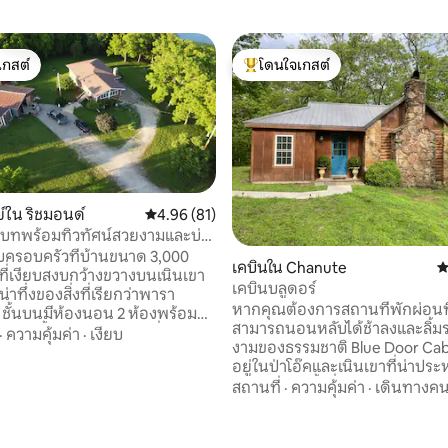
เกสต์
โดนใจเกสต์
์ที่สุด
โดนใจเกสต์ที่สุด
์ใน ริชมอนด์
คะแนนเฉลี่ย 4.96 จาก 5, 81 รีวิว
4.96 (81)
นบทพร้อมทิวทัศน์สวยงามและบ่อ
บครอบครัวที่บ้านขนาด 3,000
55 รีวิว
เคบินใน Chanute
ค
ี่เงียบสงบกว้างขวางบนเนินเขา
เคบินบลูดอร์
น่าทึ่งของสิ่งที่เรียกว่าพารา
หากคุณต้องการสถานที่พักผ่อนท
์ ชั้นบนมีห้องนอน 2 ห้องพร้อม
สามารถนอนหลับได้ช้าลงและลิ้
์ห้องน้ำ 1 ห้องห้องครัวที่มี
·
ความคุ้มค่า
·
เงียบ
งามของธรรมชาติ Blue Door Cabi
บครันพื้นที่รับประทานอาหาร
อยู่ในป่าโอ๊คและเนินเขาที่น่าปร
แดด/พื้นที่นั่งเล่น ชั้นล่างมี 2
พร้อมวิวบ่อน้ำที่สวยงามเป็นจุ
สถานที่
·
ความคุ้มค่า
·
เดินทางคน
งหนึ่งมีเตียงควีนไซส์ 1 ห้องมี
ทางของคุณ ภายใน 2 ชั่วโมงจากแคนซัสซิตี
่ 3 เตียงและห้องน้ำ ห้องเล่น
ทัลซาจอปลินหรือวิชิตาและห่าง
หากมีโต๊ะพูลทีวีและตู้เย็นเพื่อ
แคนซัสเพียง 4 ไมล์เคบินที่ได้รับ
 ที่พักตั้งอยู่บนพื้นที่ 20 เอเคอร์