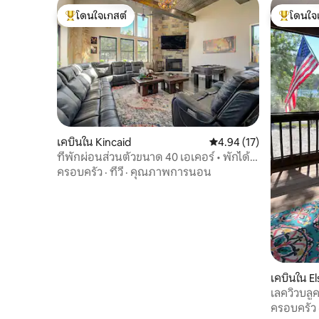
โดนใจเกสต์
โดนใจ
โดนใจเกสต์ที่สุด
โดนใจเกสต
เคบินใน Kincaid
คะแนนเฉลี่ย 4.94 จาก 5, 
4.94 (17)
ที่พักผ่อนส่วนตัวขนาด 40 เอเคอร์ • พักได้
17 คน • 1 ชม. จากเคนซัสซิตี
ครอบครัว
·
ทีวี
·
คุณภาพการนอน
เคบินใน E
เลควิวบลู
ครอบครัว