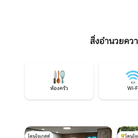
สูงสุด 6 คน มีห้องนอนแยกต่างหากพร้อม
พร้อมบ่อต
เตียงควีนไซส์ และลอฟท์เพดานต่ำ (62 นิ้ว
ความเพลิ
เหมาะสำหรับเด็ก ๆ!) มีเตียงเดี่ยว 2 เตียง
และเตียงคู่ 1 เตียง ทั้งหมดอยู่ในการตกแต่ง
ที่มีเอกลักษณ์ รวมถึงฝักบัวอาบน้ำที่น่าทึ่ง!
ตั้งอยู่ห่างจากตัวเมืองแคนซัสซิตีเพียง 45
สิ่งอำนวยค
นาที!
ห้องครัว
Wi-F
โดนใจเกสต์
โดนใจ