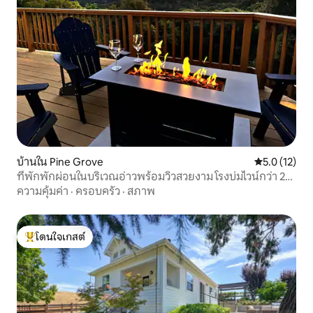
บ้านใน Pine Grove
คะแนนเฉลี่ย 5
5.0 (12)
ที่พักพักผ่อนในบริเวณอ่าวพร้อมวิวสวยงาม โรงบ่มไวน์กว่า 25
แห่ง
ความคุ้มค่า
·
ครอบครัว
·
สภาพ
โดนใจเกสต์
โดนใจเกสต์ที่สุด