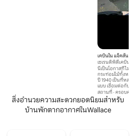
และบาร์บีคิว ดื่มด่ำกับท่วงทำนองของ
ธรรมชาติจากแพะไก่งวงและนก การตั้งแคม
ป์ที่ดีที่สุดรอคุณอยู่!
เคบินใน แจ็คสัน
เซเรนดิพิตี้เคบินอ่
ครอบครัว สวยงาม!
นี่เป็นโอกาสที่ไม่
กระท่อมไม้ทั้งหมด!
ปี 1940 เป็นที่หลบห
แบบ เชื่อมต่อกับก
ยังคงเพลิดเพลินกั
สถานที่
·
ครอบครัว
อำนวยความสะดวกที่
สิ่งอำนวยความสะดวกยอดนิยมสำหรับ
สะดวกสบาย มีลำห้ว
บ้านพักตากอากาศในWallace
ที่ไหลผ่านที่พัก ค
เพียงไม่กี่นาทีกับ 
กลั่นไวน์ Plymout
ทัวร์ถ้ำที่น่าตื่นต
ป่าการพายเรือคาย