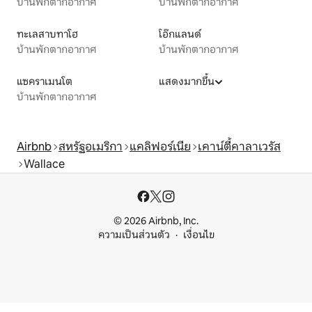
บ้านพักตากอากาศ
บ้านพักตากอากาศ
ทะเลสาบทาโฮ
โอ๊กแลนด์
บ้านพักตากอากาศ
บ้านพักตากอากาศ
แซคราเมนโต
แสดงมากขึ้น
บ้านพักตากอากาศ
Airbnb
สหรัฐอเมริกา
แคลิฟอร์เนีย
เคาน์ตี้คาลาเวรัส
Wallace
© 2026 Airbnb, Inc.
ความเป็นส่วนตัว
เงื่อนไข