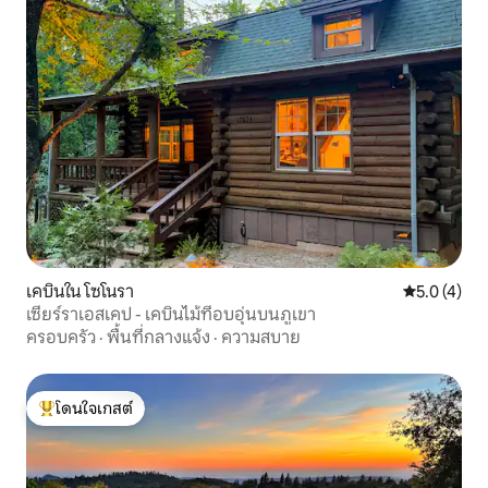
เคบินใน โซโนรา
คะแนนเฉลี่ย 
5.0 (4)
เซียร์ราเอสเคป - เคบินไม้ที่อบอุ่นบนภูเขา
ครอบครัว
·
พื้นที่กลางแจ้ง
·
ความสบาย
โดนใจเกสต์
โดนใจเกสต์ที่สุด