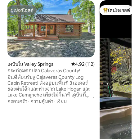
ซูเปอร์โฮสต์
โดนใจเกสต์
ซูเปอร์โฮสต์
โดนใจเกสต์ที่สุด
เคบินใน Valley Springs
คะแนนเฉลี่ย 4.92 จาก 5, 112 รีวิว
4.92 (112)
กระท่อมตกปลา Calaveras County!
ยินดีต้อนรับสู่ Calaveras County Log
Cabin Retreat! ตั้งอยู่บนพื้นที่ 3 เอเคอร์
ของต้นโอ๊กและห่างจาก Lake Hogan และ
Lake Camanche เพียงไม่กี่นาที เคบินที่
อบอุ่นแห่งนี้มี 2 ห้องนอน 2 ห้องน้ำและสิ่งที่
ครอบครัว
·
ความคุ้มค่า
·
เงียบ
คุณต้องการสำหรับการพักผ่อนที่น่ารื่นรมย์
เพลิดเพลินไปกับการผสมผสานของความ
สะดวกสบายและเสน่ห์แบบชนบทด้วยห้อง
ครัวที่มีอุปกรณ์ครบครันสิ่งอำนวยความ
สะดวกในการซักรีดเครื่องปรับอากาศและ
เตาผิง ผ่อนคลายบนดาดฟ้าด้วยสปาบั้งไฟ