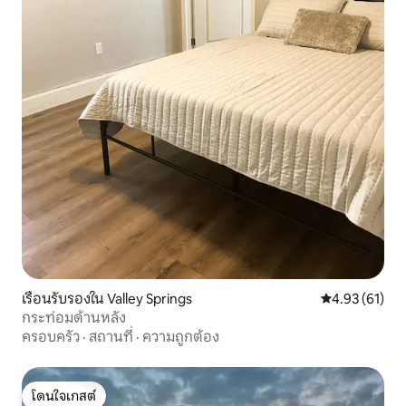
เรือนรับรองใน Valley Springs
คะแนนเฉลี่ย 4.
4.93 (61)
กระท่อมด้านหลัง
ครอบครัว
·
สถานที่
·
ความถูกต้อง
โดนใจเกสต์
โดนใจเกสต์