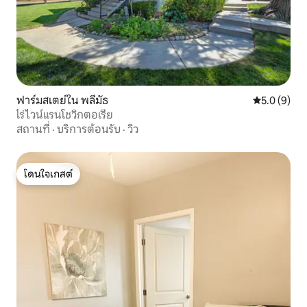
ฟาร์มสเตย์ใน พลีมัธ
คะแนนเฉลี่ย 
5.0 (9)
ไร่ไวน์แรนโชวิกตอเรีย
สถานที่
·
บริการต้อนรับ
·
วิว
โดนใจเกสต์
โดนใจเกสต์