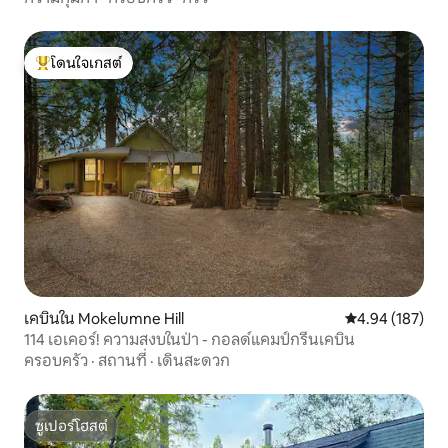
โดนใจเกสต์
โดนใจเกสต์ที่สุด
เคบินใน Mokelumne Hill
คะแนนเฉลี่ย 4.9
4.94 (187)
114 เอเคอร์! ความสงบในป่า - กอลด์แคมป์กรีนเคบิน
ครอบครัว
·
สถานที่
·
เดินสะดวก
ซูเปอร์โฮสต์
ซูเปอร์โฮสต์