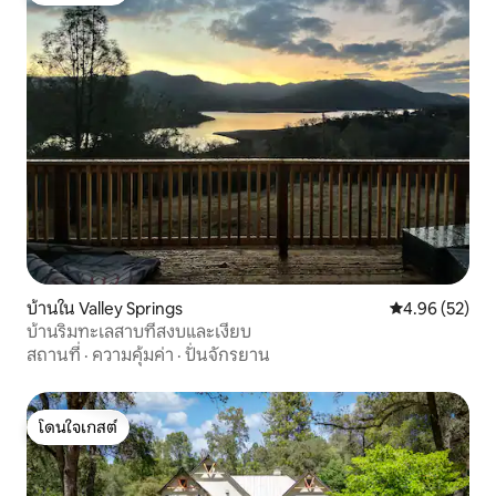
บ้านใน Valley Springs
คะแนนเฉลี่ย 4.
4.96 (52)
บ้านริมทะเลสาบที่สงบและเงียบ
สถานที่
·
ความคุ้มค่า
·
ปั่นจักรยาน
โดนใจเกสต์
โดนใจเกสต์