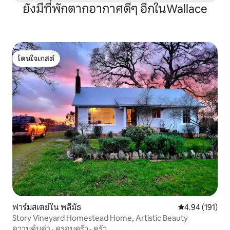
ยังมีที่พักตากอากาศดีๆ อีกในWallace
โดนใจเกสต์
โดนใจเกสต์
ฟาร์มสเตย์ใน พลีมัธ
คะแนนเฉลี่ย 4.9
4.94 (191)
Story Vineyard Homestead Home, Artistic Beauty
ความคุ้มค่า
·
ครอบครัว
·
ครัว