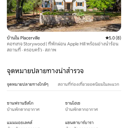
บ้านใน Placerville
คะแนนเฉลี่ย 
5.0 (8)
คอทเทจ Storywood | ที่พักผ่อน Apple Hill พร้อมอ่างน้ำร้อน
สถานที่
·
ครอบครัว
·
สภาพ
จุดหมายปลายทางน่าสำรวจ
จุดหมายปลายทางใกล้ๆ
สถานที่ท่องเที่ยวยอดนิยมในละแวก
ซานฟรานซิสโก
ซานโฮเซ
บ้านพักตากอากาศ
บ้านพักตากอากาศ
แมมมอธเลคส์
แซนตาบาร์บารา