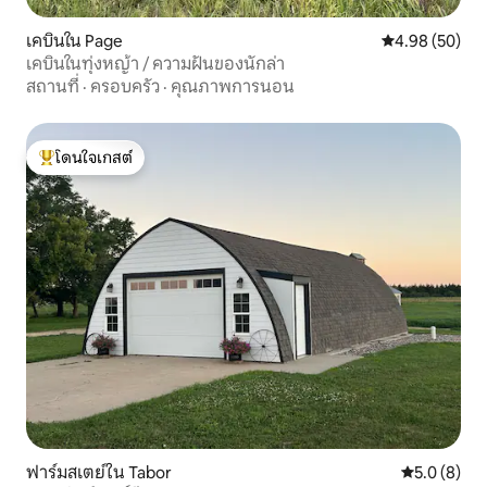
เคบินใน Page
คะแนนเฉลี่ย 4.
4.98 (50)
เคบินในทุ่งหญ้า / ความฝันของนักล่า
สถานที่
·
ครอบครัว
·
คุณภาพการนอน
โดนใจเกสต์
โดนใจเกสต์ที่สุด
ฟาร์มสเตย์ใน Tabor
คะแนนเฉลี่ย 
5.0 (8)