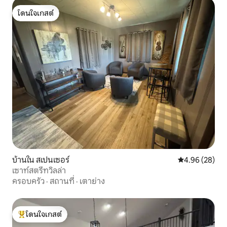
โดนใจเกสต์
โดนใจเกสต์
บ้านใน สเปนเซอร์
คะแนนเฉลี่ย 4.
4.96 (28)
เซาท์สตรีทวิลล่า
ครอบครัว
·
สถานที่
·
เตาย่าง
โดนใจเกสต์
โดนใจเกสต์ที่สุด