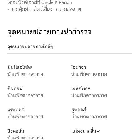
เดอะบังค์เฮาส์ที่ Circle K Ranch
ความคุ้มค่า
·
สัตว์เลี้ยง
·
ความสะอาด
จุดหมายปลายทางน่าสำรวจ
จุดหมายปลายทางใกล้ๆ
มินนีแอโพลิส
โอมาฮา
บ้านพักตากอากาศ
บ้านพักตากอากาศ
ดิมอยน์
เซนต์พอล
บ้านพักตากอากาศ
บ้านพักตากอากาศ
แรพิดซิตี
ซูฟอลส์
บ้านพักตากอากาศ
บ้านพักตากอากาศ
ลิงคอล์น
แสดงมากขึ้น
บ้านพักตากอากาศ