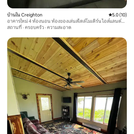
บ้านใน Creighton
คะแนนเฉลี่ย 5
5.0 (10)
อาคารใหม่ 4 ห้องนอน ห้องของเล่นสไตล์โมเดิร์น ไอส์แลนด์
ขนาดใหญ่
สถานที่
·
ครอบครัว
·
ความสะอาด