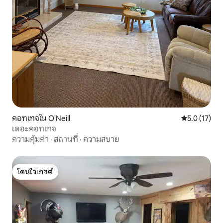
คอทเทจใน O'Neill
คะแนนเฉลี่ย 5
5.0 (17)
เดอะคอทเทจ
ความคุ้มค่า
·
สถานที่
·
ความสบาย
โดนใจเกสต์
โดนใจเกสต์