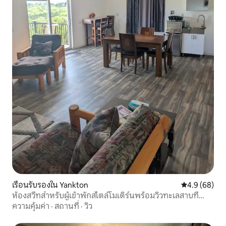
เรือนรับรองใน Yankton
คะแนนเฉลี่ย 4
4.9 (68)
ห้องสวีทสำหรับผู้เข้าพักสไตล์โมเดิร์นพร้อมวิวทะเลสาบที่
สวยงาม
ความคุ้มค่า
·
สถานที่
·
วิว