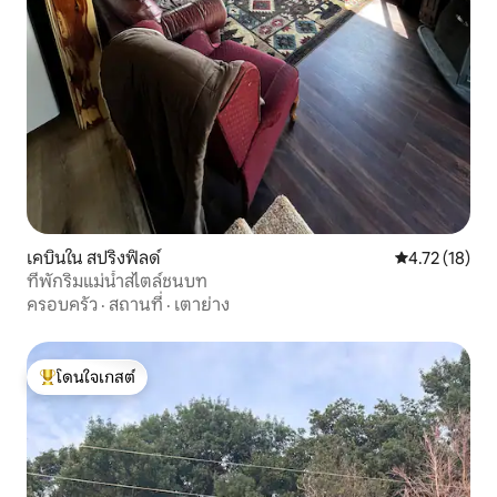
เคบินใน สปริงฟิลด์
คะแนนเฉลี่ย 4.
4.72 (18)
ที่พักริมแม่น้ำสไตล์ชนบท
ครอบครัว
·
สถานที่
·
เตาย่าง
โดนใจเกสต์
โดนใจเกสต์ที่สุด