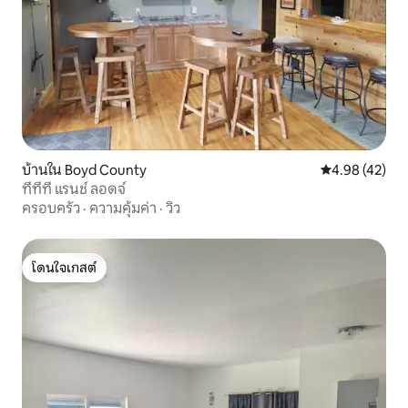
บ้านใน Boyd County
คะแนนเฉลี่ย 4.
4.98 (42)
ทีทีที แรนช์ ลอดจ์
ครอบครัว
·
ความคุ้มค่า
·
วิว
โดนใจเกสต์
โดนใจเกสต์