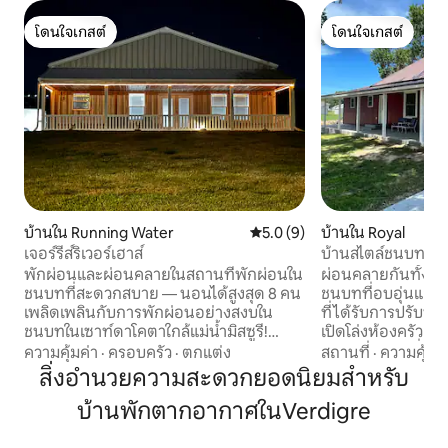
โดนใจเกสต์
โดนใจเกสต์
โดนใจเกสต์
โดนใจเกสต์
บ้านใน Running Water
คะแนนเฉลี่ย 5.0 จาก 5, 9 รีวิว
5.0 (9)
บ้านใน Royal
เจอร์รี่ส์ริเวอร์เฮาส์
บ้านสไตล์ชนบทที่เ
พร้อมเตาผิงและระเ
พักผ่อนและผ่อนคลายในสถานที่พักผ่อนใน
ผ่อนคลายกันทั้งคร
ชนบทที่สะดวกสบาย — นอนได้สูงสุด 8 คน
ชนบทที่อบอุ่นและทั
เพลิดเพลินกับการพักผ่อนอย่างสงบใน
ที่ได้รับการปรับปร
ชนบทในเซาท์ดาโคตาใกล้แม่น้ำมิสซูรี!
เปิดโล่งห้องครัวเ
สังเกตกวาง ไก่งวง และนกอินทรีระหว่าง
สูงสุด 10 คนมีที่
ความคุ้มค่า
·
ครอบครัว
·
ตกแต่ง
สถานที่
·
ความคุ้มค่
การเดินเล่นยามเช้า จากนั้นกลับไปยังบ้านที่
หน้าบ้านขนาดใหญ่ที
สิ่งอำนวยความสะดวกยอดนิยมสำหรับ
สว่างและน่าอยู่ ซึ่งรองรับผู้เข้าพักได้อย่าง
ในหมู่บ้านที่เงีย
บ้านพักตากอากาศในVerdigre
สะดวกสบายสูงสุด 8 คน มีห้องครัวที่มี
ทางหลวงหมายเลข 20 คุณจะอยู่ใกล้
อุปกรณ์ครบครัน ทีวี 2 เครื่อง เครื่องซักผ้า/
ตกปลาการล่าสัตว์ก
เครื่องอบผ้า และพื้นที่กลางแจ้งส่วนตัวที่
และสถานีเลี้ยงปลา