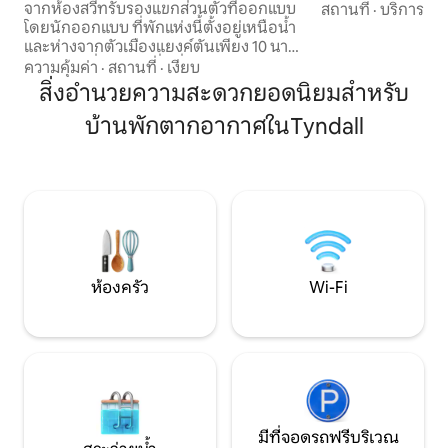
แอนด์คลาร์ก เคบิน
จากห้องสวีทรับรองแขกส่วนตัวที่ออกแบบ
สถานที่
·
บริการต้อ
แห่งนี้มีวิวทะเลสาบ
โดยนักออกแบบ ที่พักแห่งนี้ตั้งอยู่เหนือน้ำ
และมีสัตว์ป่าที่เดิ
และห่างจากตัวเมืองแยงค์ตันเพียง 10 นาที
พักผ่อนสุดโรแมนติ
เป็นสถานที่พักผ่อนที่ดีที่สุดสำหรับคู่รัก
ความคุ้มค่า
·
สถานที่
·
เงียบ
ขึ้นเพื่อเพลิดเพลิ
หรือนักเดินทางคนเดียวที่ต้องการความ
สิ่งอำนวยความสะดวกยอดนิยมสำหรับ
สะดวกและบริเวณรอบ
สงบสุขโดยไม่ต้องแลกกับความใกล้ชิด * วิว
บ้านพักตากอากาศในTyndall
ก่อไฟและเตาปิ้งย่า
ทะเลสาบที่น่าทึ่งและสัตว์ป่ามากมาย
ภายในบ้านเล็ก ๆ ที
(กวาง/ไก่งวง) อยู่ด้านนอกหน้าต่างของคุณ
ความสะดวกที่หรูหร
*ตกแต่งด้วยสไตล์ที่เป็นเอกลักษณ์และ
จองเลย!
เตียงควีนไซส์สุดหรู * บรรยากาศแบบชนบท
ที่เงียบสงบบนถนนในชนบทที่เงียบสงบ และ
อยู่ห่างจากท่าเรือและอุทยานแห่งรัฐเพียง
ไม่กี่นาที
ห้องครัว
Wi-Fi
มีที่จอดรถฟรีบริเวณ