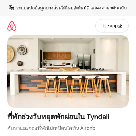
ข้าม
ระบบแปลข้อมูลบางส่วนให้โดยอัตโนมัติ 
แสดงภาษาต้นฉบับ
ไป
ยัง
เนื้อหา
Use app
ที่พักช่วงวันหยุดพักผ่อนใน Tyndall
ค้นหาและจองที่พักไม่เหมือนใครใน Airbnb