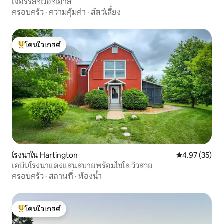
เจอร์รี่ส์ริเวอร์เฮาส์
ครอบครัว
·
ความคุ้มค่า
·
สัตว์เลี้ยง
โดนใจเกสต์
โดนใจเกสต์ที่สุด
โรงนาใน Hartington
คะแนนเฉลี่ย 4.
4.97 (35)
เคบินโรงนาแดงแสนสบายพร้อมไซโล วิวสวย
ครอบครัว
·
สถานที่
·
ห้องน้ำ
โดนใจเกสต์
โดนใจเกสต์ที่สุด