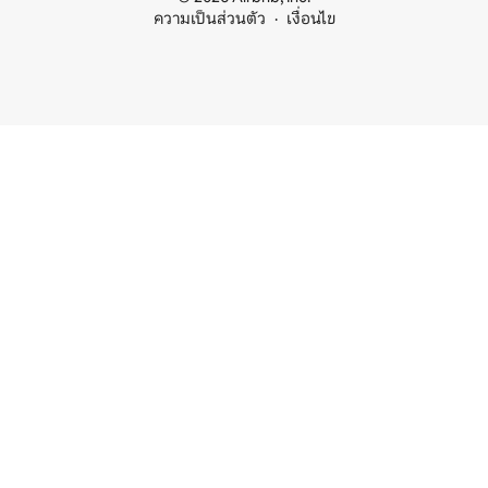
ความเป็นส่วนตัว
เงื่อนไข