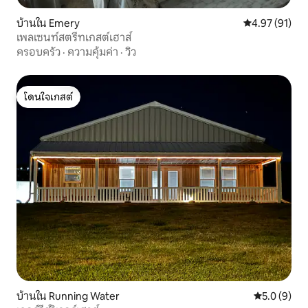
บ้านใน Emery
คะแนนเฉลี่ย 4.
4.97 (91)
เพลเซนท์สตรีทเกสต์เฮาส์
ครอบครัว
·
ความคุ้มค่า
·
วิว
โดนใจเกสต์
โดนใจเกสต์
บ้านใน Running Water
คะแนนเฉลี่ย 
5.0 (9)