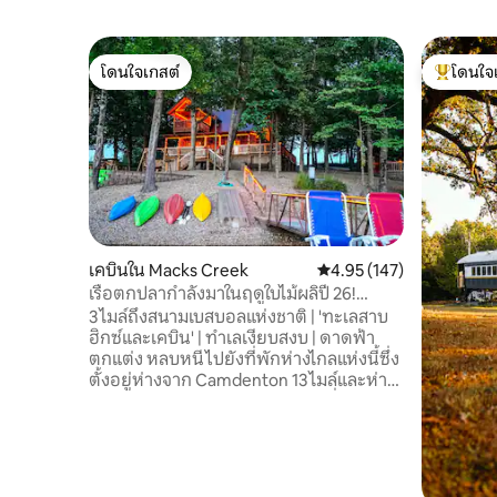
โดนใจเกสต์
โดนใจ
โดนใจเกสต์
โดนใจเกสต
เคบินใน Macks Creek
คะแนนเฉลี่ย 4.95 จาก 5, 1
4.95 (147)
เรือตกปลากำลังมาในฤดูใบไม้ผลิปี 26!
แมคส์ครีกเคบิน
3 ไมล์ถึงสนามเบสบอลแห่งชาติ | 'ทะเลสาบ
ฮิกซ์และเคบิน' | ทำเลเงียบสงบ | ดาดฟ้า
ตกแต่ง หลบหนีไปยังที่พักห่างไกลแห่งนี้ซึ่ง
ตั้งอยู่ห่างจาก Camdenton 13 ไมล์และห่าง
จาก Lake of the Ozarks 25 ไมล์! ที่พักตาก
อากาศแม็กส์ครีก 2 ห้องนอน 1 ห้องน้ำมี
ทิวทัศน์ ความเงียบสงบ และเป็นที่พักที่
สมบูรณ์แบบสำหรับการผจญภัยกลางแจ้ง
คุณจะไม่มีวันเบื่อกับสิ่งอำนวยความสะดวก