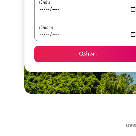
เช็คอิน
เช็คเอาท์
ค้นหา
เกสต