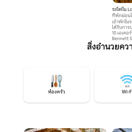
มากมายในบ้านไม้ซุงสุดคลาสสิกหลังนี้ ไม่ว่า
จะเป็นทะเลสาบส่วนตัวขนาด 15 เอเคอร์ เรือ
รถไฟใน L
ตกปลา 2 ลำ ท่าจอดเรือ ท่าเทียบเรือสำหรับ
ที่พักผ่อน
ว่ายน้ำ เรือคายัค 5 ลำ อ่างน้ำร้อน เตาผิง
เน็ตต์สปริ
เข้าพักใน
และอื่นๆ อีกมากมาย!
ได้รับการ
10 เอเคอร์ท
Bennett S
และตกปลาในแม
สิ่งอำนวยค
กับการตกป
ผ่อนในรถที
โซฟาควีนไ
ห้องน้ำที่มีอ่างแช่
เงียบสงบแ
ทันสมัยพร
Starlink W
ผจญภัยคน
ห้องครัว
Wi-F
ต้องการค