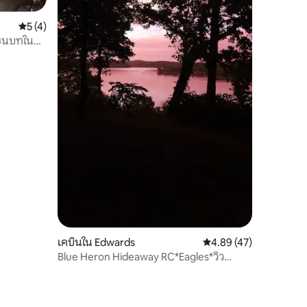
คะแนนเฉลี่ย 5 จาก 5, 4 รีวิว
5 (4)
ในชนบทในลุย
เคบินใน Edwards
คะแนนเฉลี่ย 4.89 จาก 5,
4.89 (47)
Blue Heron Hideaway RC*Eagles*วิว
ทะเลสาบริมหน้าผา