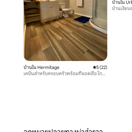
บ้านใน Ur
บ้านเงียบ
บ้านใน Hermitage
คะแนนเฉลี่ย 5 จาก 5,
5 (22)
เคบินสำหรับครอบครัวพร้อมที่จอดเรือ ใกล้
Pomme & Lucas Oil