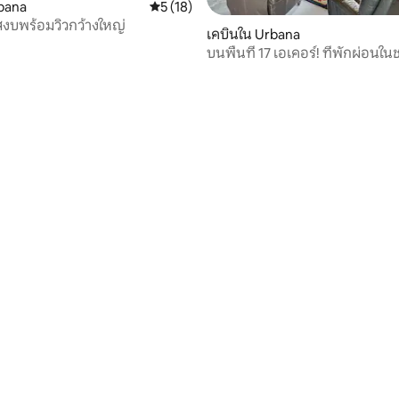
bana
คะแนนเฉลี่ย 5 จาก 5, 18 รีวิว
5 (18)
สงบพร้อมวิวกว้างใหญ่
เคบินใน Urbana
บนพื้นที่ 17 เอเคอร์! ที่พักผ่อน
ส์เบิร์ก
 22 รีวิว