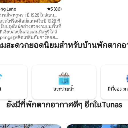
ถนนยางมะตอยที่สะดวกสบาย ทำใ
ong Lane
คะแนนเฉลี่ย 5 จาก 5, 86 รีวิว
5 (86)
แห่งนี้เป็นฐานสำหรับการผจญภัย 
ตกปลา เดินป่า ทานอาหาร หรือพ
ในรถไฟหรูหรา ปี 1928 ใกล้เบน
ชนบทและปิ้งสเต็กสุดโปรดของคุ
งส์
รถรถไฟร็อคไอส์แลนด์ในปี 1928 ที่
นอน 1 ห้อง โซฟาปรับนอน ที่นอนญี
ปรับปรุงใหม่อย่างสวยงามบนพื้นที่
D/R, ห้องครัว, บริการซักรีด
ี่เงียบสงบในลองเลนมิสซูรี ใกล้
prings เพลิดเพลินกับการลอยน้ำ
่น้ำ Niangua! เพลิดเพลิน
วามสะดวกยอดนิยมสำหรับบ้านพักตากอ
ลาที่สระว่ายน้ำส่วนตัวหรือพัก
่อบอุ่นพร้อมเตียงคิงไซส์เตียง
ซส์ห้องครัวเต็มรูปแบบและ
น้ำลึก สถานที่พักผ่อนที่
ห่งนี้มีสิ่งอำนวยความสะดวกที่
้อมเสน่ห์ทางประวัติศาสตร์
i-Fi ฟรี เหมาะสำหรับคู่รักนัก
เดียวหรือคนรักธรรมชาติที่
i
สระว่ายน้ำ
มีที่จอดรถ
วามเงียบสงบ
ยังมีที่พักตากอากาศดีๆ อีกในTunas