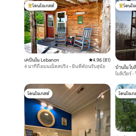
โดนใจเกสต์
โดนใจ
โดนใจเกสต์ที่สุด
โดนใจเกสต
เคบินใน Lebanon
คะแนนเฉลี่ย 4.96 จาก 5, 
4.96 (81)
4 นาทีถึงเบนเน็ตสปริง • ยินดีต้อนรับสุนัข
บ้านใน โบล
โบลิเวียร์ 
เรือคายัค 
โดนใจเกสต์
โดนใจเกส
โดนใจเกสต์
โดนใจเกส