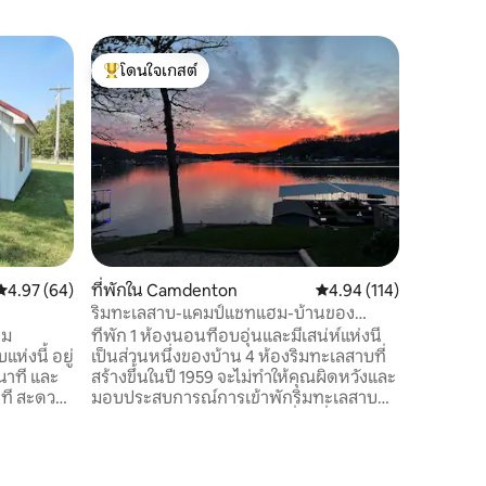
เรือนรับ
โดนใจเกสต์
โดนใจ
เดอะบังค์เ
โดนใจเกสต์ที่สุด
โดนใจเกส
พักผ่อนกั
แห่งนี้ บ้
อำนวยคว
ครัวขนาด
และเครื่
ใหญ่สองเต
ขนาดคิงไซ
กันและโต๊ะเกม เราอยู่ห่า
Wisedom 
คะแนนเฉลี่ย 4.97 จาก 5, 64 รีวิว
4.97 (64)
ที่พักใน Camdenton
คะแนนเฉลี่ย 4.94 จาก 5, 
4.94 (114)
Pomme de
Lucas Oil
ริมทะเลสาบ-แคมป์แชทแฮม-บ้านของ
เทล 2 ห้อ
พระอาทิตย์ตกดินในมิดเวสต์!
าม
ที่พัก 1 ห้องนอนที่อบอุ่นและมีเสน่ห์แห่งนี้
มีที่จอดรถ
แห่งนี้ อยู่
เป็นส่วนหนึ่งของบ้าน 4 ห้องริมทะเลสาบที่
ป้าย Whi
าที และ
สร้างขึ้นในปี 1959 จะไม่ทำให้คุณผิดหวังและ
นาที สะดวก
มอบประสบการณ์การเข้าพักริมทะเลสาบที่
 เลคออฟ
สะดวกสบาย คุณจะได้ชมวิวที่น่าทึ่งและอยู่
นแนล และ
ห่างจากพื้นที่ปิกนิกและท่าเรือเพียงไม่กี่ก้าว
ต์หลายคัน
ที่พักนี้อยู่ชั้นล่าง มีบันไดและ/หรือทางลาด
ทางเข้า
เรือของเราให้ใช้ในการเดินทางไปยังที่พัก มีที่