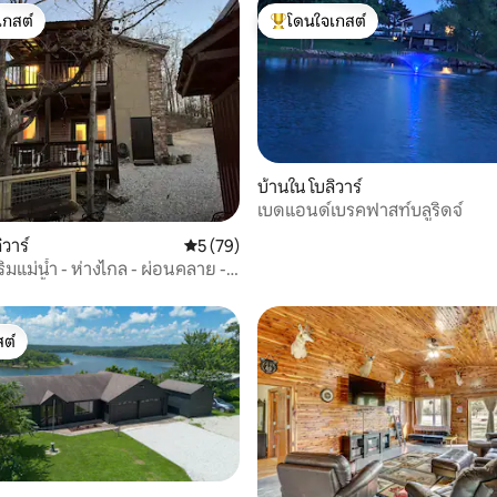
เกสต์
โดนใจเกสต์
์ที่สุด
โดนใจเกสต์ที่สุด
บ้านใน โบลิวาร์
เบดแอนด์เบรคฟาสท์บลูริดจ์
81 รีวิว
ิวาร์
คะแนนเฉลี่ย 5 จาก 5, 79 รีวิว
5 (79)
- ริมแม่น้ำ - ห่างไกล - ผ่อนคลาย -
- อ่างน้ำร้อน
ต์
ต์