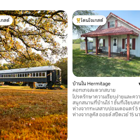
เกสต์
โดนใจเกสต์
์ที่สุด
โดนใจเกสต์ที่สุด
47 รีวิว
บ้านใน Hermitage
คอทเทจสะดวกสบาย
โปรดรักษาความเรียบง่ายและคว
สนุกสนานที่บ้านไร่ 1 ชั้นที่เงียบสงบ
ห่างจากทะเลสาบปอมเดอแตร์ 5 น
ห่างจากลูคัส ออยล์ สปีดเวย์ 15 
ในการเดินทางไปยังทรูแมนเลค,
เดอะโอซาร์กส์, บอลล์พาร์กเนชั
อุทยานแห่งรัฐฮาฮาโทงกา รถยน
และเรือมีที่จอดกว้างขวาง พร้อม