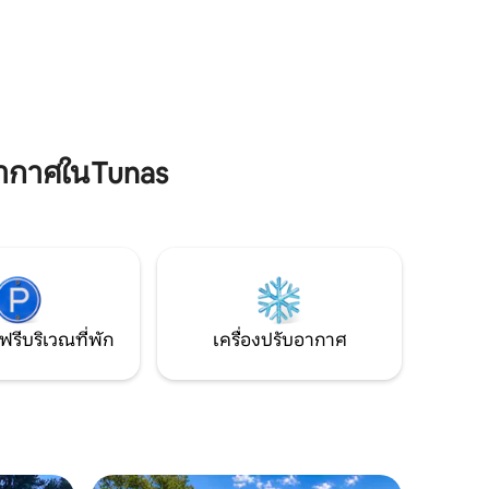
ห้ที่พัก
จอดรถด้านหลังให้บริการ หากคุณสะดวกที่
ล่าสัตว์
จะขับขึ้นลงทางลาดเรือ เราอยู่ใกล้กับ
ักผ่อนใน
อุทยานแห่งรัฐฮาฮาโทนกา สนามกอล์ฟ
ณ! ห้อง
คินเดอร์ฮุกและเลควัลลีย์ สนามเบสบอลบอล
่ปุ่น L/R,
พาร์กเนชันแนลส์ และอัฒจันทร์
ากาศในTunas
ฟรีบริเวณที่พัก
เครื่องปรับอากาศ