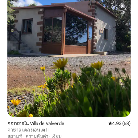
คอทเทจใน Villa de Valverde
คะแนนเฉลี่ย 4.
4.93 (58)
คาซาส เดล มอนเต II
สถานที่
·
ความคุ้มค่า
·
เงียบ