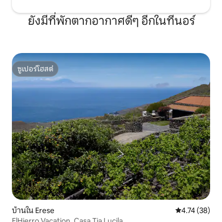
ยังมีที่พักตากอากาศดีๆ อีกในทีนอร์
ซูเปอร์โฮสต์
ซูเปอร์โฮสต์
บ้านใน Erese
คะแนนเฉลี่ย 4.
4.74 (38)
ElHierro Vacation, Casa Tia Lucila