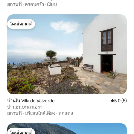
สถานที่
·
ครอบครัว
·
เงียบ
โดนใจเกสต์
โดนใจเกสต์
บ้านใน Villa de Valverde
คะแนนเฉลี่ย 
5.0 (5)
บ้านชนบทลาเอรา
สถานที่
·
บริเวณใกล้เคียง
·
ตกแต่ง
โดนใจเกสต์