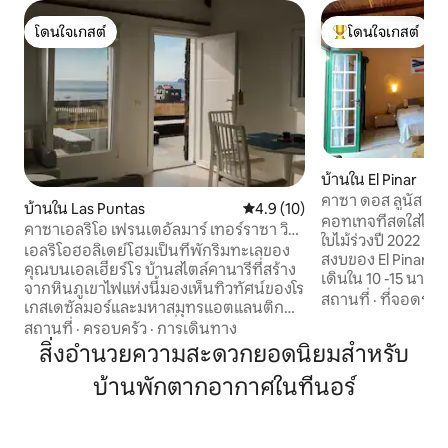
โดนใจเกสต์
โดนใจเกสต์
โดนใจเกสต์
โดนใจเกสต์ที่สุด
บ้านใน El Pinar
คาซา ดอส ลูนัส
บ้านใน Las Puntas
คะแนนเฉลี่ย 4.9 จาก 5, 10 รีวิว
4.9 (10)
คอทเทจที่สดใสได้ร
คาซาเอลริโอ เฟรนเตอัลมาร์ เทอร์ราซา วิส
ใบไม้ร่วงปี 2022 ตั้
ตาส
เอลริโอฮอลิเดย์โฮมเป็นที่พักริมทะเลของ
สงบของ El Pinar ด
คุณบนเอลเฮียร์โร บ้านสไตล์คานารีที่สร้าง
เดินใน 10 -15 นาทีเพ
จากหินภูเขาไฟแห่งนี้มองเห็นทิวทัศน์ของโร
ร้านพิซซ่าร้านขายยา
สถานที่
·
ที่จอดรถ
เกสเดซัลมอร์และมหาสมุทรแอตแลนติก
อุปกรณ์ครบครัน บนชั้น 2 ทุกอย่างได้รับ
ผ่อนคลายไปกับเสียงคลื่นบนระเบียงพร้อม
สถานที่
·
ครอบครัว
·
การเดินทาง
การตกแต่งเพื่อการเ
ห้องอาบแดดและบาร์บีคิว หรือว่ายน้ำใน
สิ่งอำนวยความสะดวกยอดนิยมสำหรับ
สะดวกสบายริมป่าสน
ชาร์โกเอลริโอที่อยู่ใกล้เคียง ตรงข้ามกับ
สวยงามมากมายเริ่ม
บ้านพักตากอากาศในทีนอร์
Hotel Punta Grande ที่โดดเด่นมีห้องครัว
สามารถไปยังหมู่บ้
ที่มีอุปกรณ์ครบครัน Wi-Fi ที่รวดเร็วเครื่อง
Restinga และอ่าวว่
ซักผ้าที่จอดรถส่วนตัวและบรรยากาศที่
Tacorón ได้อย่างรว
เงียบสงบเหมาะสำหรับครอบครัวหรือคู่รักที่