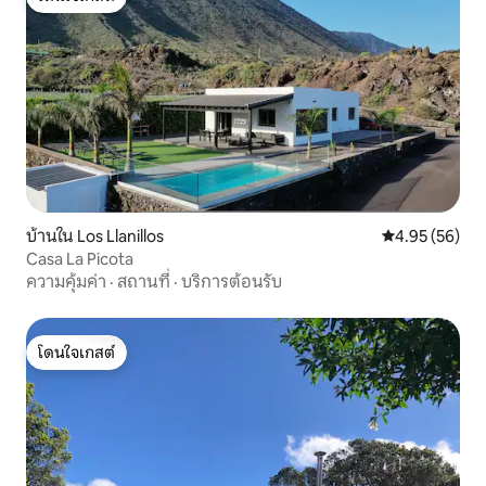
โดนใจเกสต์
บ้านใน Los Llanillos
คะแนนเฉลี่ย 4.
4.95 (56)
Casa La Picota
ความคุ้มค่า
·
สถานที่
·
บริการต้อนรับ
โดนใจเกสต์
โดนใจเกสต์