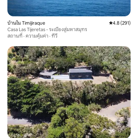
บ้านใน Timijiraque
คะแนนเฉลี่ย 4.
4.8 (291)
Casa Las Tijeretas - ระเบียงสู่มหาสมุทร
สถานที่
·
ความคุ้มค่า
·
ทีวี