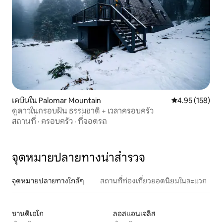
เคบินใน Palomar Mountain
คะแนนเฉลี่ย 4.9
4.95 (158)
ดูดาวในกรอบฝัน ธรรมชาติ + เวลาครอบครัว
สถานที่
·
ครอบครัว
·
ที่จอดรถ
จุดหมายปลายทางน่าสำรวจ
จุดหมายปลายทางใกล้ๆ
สถานที่ท่องเที่ยวยอดนิยมในละแวก
ซานดิเอโก
ลอสแอนเจลิส