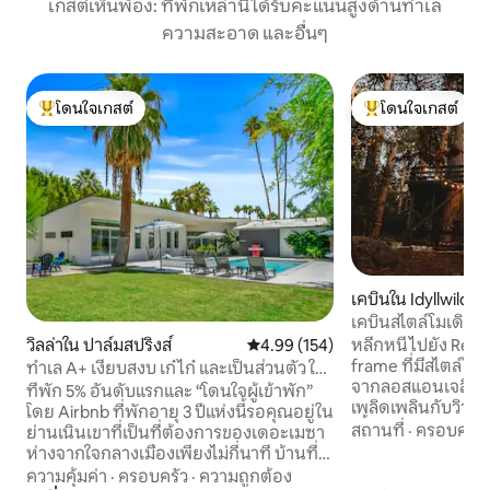
เกสต์เห็นพ้อง: ที่พักเหล่านี้ได้รับคะแนนสูงด้านทำเล
ความสะอาด และอื่นๆ
โดนใจเกสต์
โดนใจเกสต์
โดนใจเกสต์ที่สุด
โดนใจเกสต์ที่สุด
เคบินใน Idyllwild-
เคบินสไตล์โมเดิร์น
วิลล่าใน ปาล์มสปริงส์
คะแนนเฉลี่ย 4.99 จาก 5, 154 รีวิว
4.99 (154)
หลีกหนีไปยัง ReWil
frame ที่มีสไตล์ใน Id
ทำเล A+ เงียบสงบ เก๋ไก๋ และเป็นส่วนตัว ใกล้
จากลอสแอนเจลิสห
ดาวน์ทาวน์
ที่พัก 5% อันดับแรกและ “โดนใจผู้เข้าพัก”
เพลิดเพลินกับวิวป่า 
โดย Airbnb ที่พักอายุ 3 ปีแห่งนี้รอคุณอยู่ใน
เลี้ยง และความสะ
สถานที่
·
ครอบครัว
ย่านเนินเขาที่เป็นที่ต้องการของเดอะเมซา
ผ่อนคลายบนดาดฟ้า
ห่างจากใจกลางเมืองเพียงไม่กี่นาที บ้านที่
อาหารในห้องครัวที
ได้รับแรงบันดาลใจจากกลางศตวรรษมี 3
ความคุ้มค่า
·
ครอบครัว
·
ความถูกต้อง