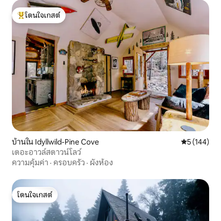
โดนใจเกสต์
โดนใจเกสต์ที่สุด
บ้านใน Idyllwild-Pine Cove
คะแนนเฉลี่ย 
5 (144)
เดอะอาวล์สดาวน์โลว์
ความคุ้มค่า
·
ครอบครัว
·
ผังห้อง
โดนใจเกสต์
โดนใจเกสต์