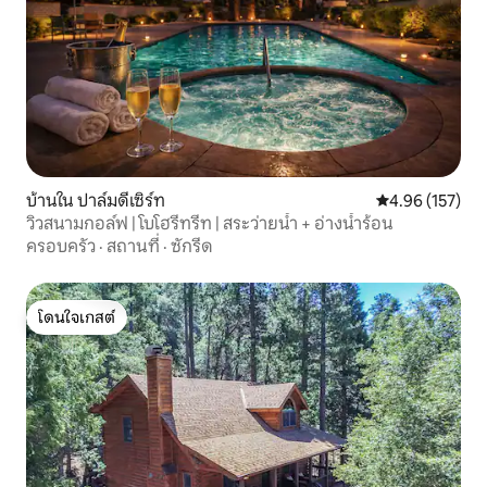
บ้านใน ปาล์มดีเซิร์ท
คะแนนเฉลี่ย 4.9
4.96 (157)
วิวสนามกอล์ฟ | โบโฮรีทรีท | สระว่ายน้ำ + อ่างน้ำร้อน
ครอบครัว
·
สถานที่
·
ซักรีด
โดนใจเกสต์
โดนใจเกสต์