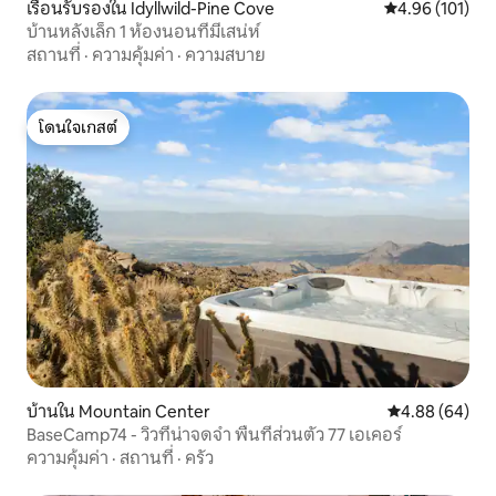
เรือนรับรองใน Idyllwild-Pine Cove
คะแนนเฉลี่ย 4.9
4.96 (101)
บ้านหลังเล็ก 1 ห้องนอนที่มีเสน่ห์
สถานที่
·
ความคุ้มค่า
·
ความสบาย
โดนใจเกสต์
โดนใจเกสต์
บ้านใน Mountain Center
คะแนนเฉลี่ย 4.8
4.88 (64)
BaseCamp74 - วิวที่น่าจดจำ พื้นที่ส่วนตัว 77 เอเคอร์
ความคุ้มค่า
·
สถานที่
·
ครัว