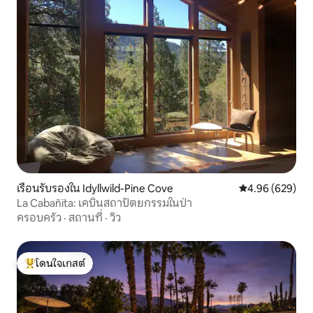
เรือนรับรองใน Idyllwild-Pine Cove
คะแนนเฉลี่ย 4.96
4.96 (629)
La Cabañita: เคบินสถาปัตยกรรมในป่า
ครอบครัว
·
สถานที่
·
วิว
โดนใจเกสต์
โดนใจเกสต์ที่สุด