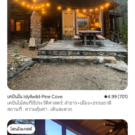
เคบินใน Idyllwild-Pine Cove
คะแนนเฉลี่ย 4.9
4.99 (701)
เคบินไม้สนที่มีประวัติศาสตร์: ลำธาร+เมือง+ธรรมชาติ
สถานที่
·
ความคุ้มค่า
·
เดินสะดวก
โดนใจเกสต์
โดนใจเกสต์