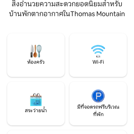
ผ่อนคลายใต้ต้นสน 
ห้องนอน 3 ห้องน้ำในตัว เพดานสูง 14 ฟุต
สิ่งอำนวยความสะดวกยอดนิยมสำหรับ
ครอบครัวขนาดเล็ก
ประตูกระจกเลื่อน เครื่องใช้ไฟฟ้าโบช งาน
ผ่อนบนภูเขาอย่างสงบ เริ่มต้นฤดู
บ้านพักตากอากาศในThomas Mountain
ศิลปะเกรดนิทรรศการ โรงจอดรถ 2 คัน
คุณด้วยการเดินทา
ห้องนั่งเล่นแบบจม อ่างไฟ พื้นที่นั่งเล่น/รับ
ปฏิทินของเราสำหร
ประทานอาหารกลางแจ้ง สระว่ายน้ำน้ำ
สุดท้ายในสุดสัปดา
เกลือและอ่างน้ำร้อน ที่พักมีสไตล์สูง สง่า
งาม และเป็นส่วนตัว ดำเนินการโดยเจ้าของ
ที่พัก 5⭐️ ในท้องถิ่น
ห้องครัว
Wi-Fi
มีที่จอดรถฟรีบริเวณ
สระว่ายน้ำ
ที่พัก