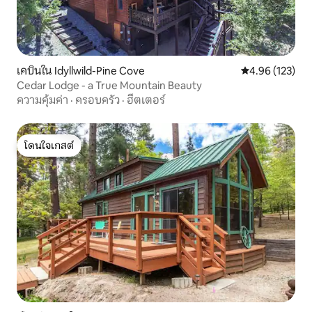
เคบินใน Idyllwild-Pine Cove
คะแนนเฉลี่ย 4.9
4.96 (123)
Cedar Lodge - a True Mountain Beauty
ความคุ้มค่า
·
ครอบครัว
·
ฮีตเตอร์
โดนใจเกสต์
โดนใจเกสต์