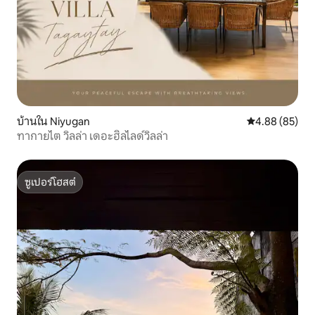
บ้านใน Niyugan
คะแนนเฉลี่ย 4.
4.88 (85)
ทากายไต วิลล่า เดอะฮิลไลด์วิลล่า
ซูเปอร์โฮสต์
ซูเปอร์โฮสต์