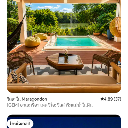
วิลล่าใน Maragondon
คะแนนเฉลี่ย 4.
4.89 (37)
[GEM] อาเลกรีอา เดล รีโอ: วิลล่าริมแม่น้ำในฝัน
โดนใจเกสต์
โดนใจเกสต์