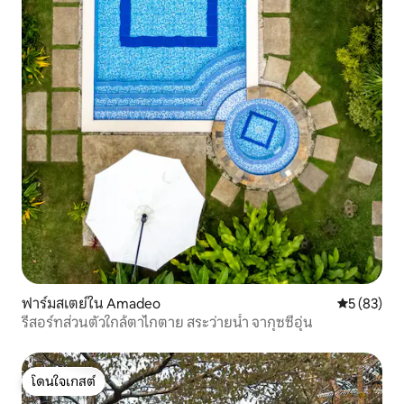
ฟาร์มสเตย์ใน Amadeo
คะแนนเฉลี่ย
5 (83)
รีสอร์ทส่วนตัวใกล้ตาไกตาย สระว่ายน้ำ จากุซซี่อุ่น
โดนใจเกสต์
โดนใจเกสต์