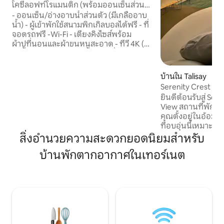
โคซี่ลอฟท์โรแมนติก (พร้อมออนเซ็นส่วน
ตัว)
- ออนเซ็น/อ่างอาบน้ำส่วนตัว (มีเกลืออาบ
น้ำ) - ผู้เข้าพักใช้สนามพิกเกิลบอลได้ฟรี - ที่
จอดรถฟรี -Wi-Fi - เตียงคิงไซส์พร้อม
ผ้าปูที่นอนและผ้าขนหนูสะอาด - ทีวี 4K (มี
เน็ตฟลิกซ์ ดิสนีย์ อเมซอน) -เครื่องปรับ
อากาศเต็มรูปแบบ - โต๊ะทำงานพร้อม
จอภาพ -แชมพู สบู่ และกระดาษชำระ
บ้านใน Talisay
-ไมโครเวฟ/หม้อหุงข้าว/กาต้มน้ำไฟฟ้า/ตู้
Serenity Crest Ca
เย็น - กาแฟบดสดใหม่ -น้ำดื่มบริสุทธิ์
ยินดีต้อนรับสู่ Ser
ลอฟท์อยู่ในอามาเดโอ ซึ่งเป็นที่รู้จักในฐานะ
View สถานที่พักผ่
เมืองหลวงกาแฟของฟิลิปปินส์ ที่พักแห่งนี้
คุณตั้งอยู่ในอ้อม
ตั้งอยู่ท่ามกลางต้นไม้เขียวชอุ่ม เหมาะ
ที่อบอุ่นนี้เหมาะสำ
สำหรับผู้ที่ต้องการดื่มด่ำกับธรรมชาติ และ
ครอบครัวขนาดเล็กที
สิ่งอำนวยความสะดวกยอดนิยมสำหรับ
อยู่ห่างจากตาไกตายเพียง 15 นาที
ไม่เกิน 2 คน (อายุ 7
บ้านพักตากอากาศในเทอร์เนต
วิวอันน่าทึ่งของภู
อันเป็นเอกลักษณ์ท
สะดวกสบายของสระ
เอง ไม่ว่าคุณจะกำ
ผ่อนที่เงียบสงบหรื
กับครอบครัวและเพื่
บรรยากาศที่เงียบสง
จดจำ🤍