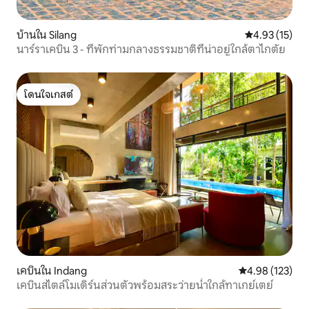
บ้านใน Silang
คะแนนเฉลี่ย 4.
4.93 (15)
นาร์ราเคบิน 3 - ที่พักท่ามกลางธรรมชาติที่น่าอยู่ใกล้ตาไกตัย
โดนใจเกสต์
โดนใจเกสต์
เคบินใน Indang
คะแนนเฉลี่ย 4.9
4.98 (123)
เคบินสไตล์โมเดิร์นส่วนตัวพร้อมสระว่ายน้ำใกล้ทาเกย์เตย์