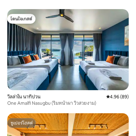
โดนใจเกสต์
โดนใจเกสต์
วิลล่าใน นาทิปวน
คะแนนเฉลี่ย 4.9
4.96 (89)
One Amalfi Nasugbu (ริมหน้าผา วิวสวยงาม)
ซูเปอร์โฮสต์
ซูเปอร์โฮสต์