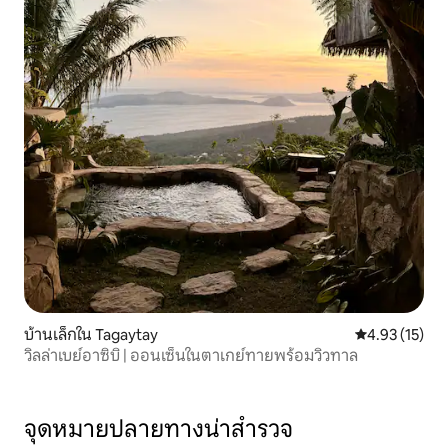
บ้านเล็กใน Tagaytay
คะแนนเฉลี่ย 4.
4.93 (15)
วิลล่าเบย์อาซิบิ | ออนเซ็นในตาเกย์ทายพร้อมวิวทาล
จุดหมายปลายทางน่าสำรวจ