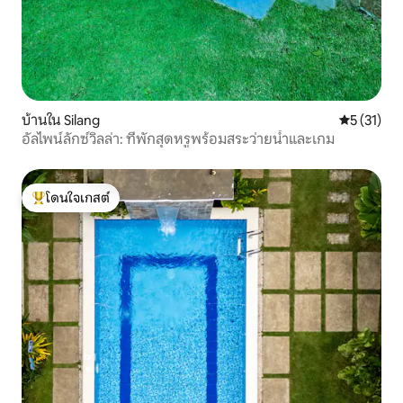
บ้านใน Silang
คะแนนเฉลี่ย
5 (31)
อัลไพน์ลักซ์วิลล่า: ที่พักสุดหรูพร้อมสระว่ายน้ำและเกม
โดนใจเกสต์
โดนใจเกสต์ที่สุด