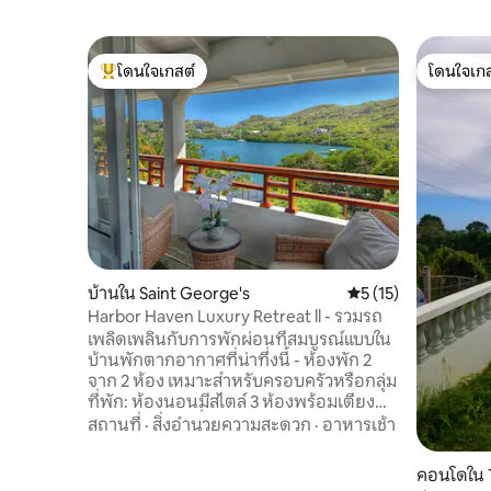
โดนใจเกสต์
โดนใจเกส
โดนใจเกสต์ที่สุด
โดนใจเกส
บ้านใน Saint George's
คะแนนเฉลี่ย 5 จาก 5,
5 (15)
Harbor Haven Luxury Retreat ll - รวมรถ
เพลิดเพลินกับการพักผ่อนที่สมบูรณ์แบบใน
บ้านพักตากอากาศที่น่าทึ่งนี้ - ห้องพัก 2
จาก 2 ห้อง เหมาะสำหรับครอบครัวหรือกลุ่ม
ที่พัก: ห้องนอนมีสไตล์ 3 ห้องพร้อมเตียง
ควีนไซส์อบอุ่น สิ่งอำนวยความสะดวก: Wi-Fi
สถานที่
·
สิ่งอำนวยความสะดวก
·
อาหารเช้า
ความเร็วสูงเครื่องปรับอากาศไดร์เป่าผมและ
ห้องน้ำ 2 ห้องพร้อมฝักบัวอาบน้ำที่มี
คอนโดใน 
อุปกรณ์ครบครัน คุณลักษณะพิเศษ: เรือ