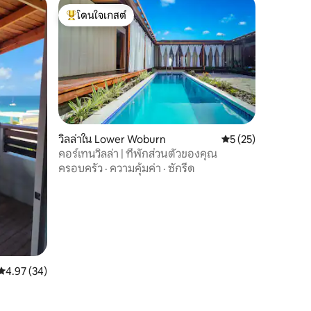
โดนใจเกสต์
โดนใจเกสต์ที่สุด
วิลล่าใน Lower Woburn
คะแนนเฉลี่ย 5 จาก 5,
5 (25)
คอร์เทนวิลล่า | ที่พักส่วนตัวของคุณ
ครอบครัว
·
ความคุ้มค่า
·
ซักรีด
คะแนนเฉลี่ย 4.97 จาก 5, 34 รีวิว
4.97 (34)