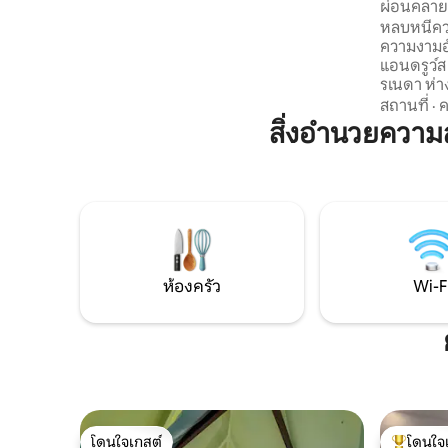
ผ่อนคลายแ
คายัคฟรีสำหรับการสำรวจท่าเรือและการ
Peace & 
หลบหนีคว
ตกปลาที่สวยงาม ผ่อนคลายในความสะดวก
ความงามอ
สบายค้นพบเสน่ห์ของเซนต์จอร์จหรือ
แอนดรูว์
เพลิดเพลินกับการผจญภัยทางน้ำทั้งหมดนี้
รเนดา ห่า
มาจากสถานที่พักผ่อนที่สวยงามแห่งนี้ จอง
ไมล์ การเข้าพักในอพาร์ทเมนท์ 1 ห้องนอนที่
สถานที่
·
ค
ตอนนี้และสัมผัสมนต์ขลัง
มีเสน่ห์แห
สิ่งอำนวยควา
ระหว่างส
เข้าถึงร้า
ทุกสิ่งที
ดาที่สวยงา
ต้องการภา
ง่ายดาย ท
ความเงียบ
ห้องครัว
Wi-F
โดนใจเกสต์
โดนใจ