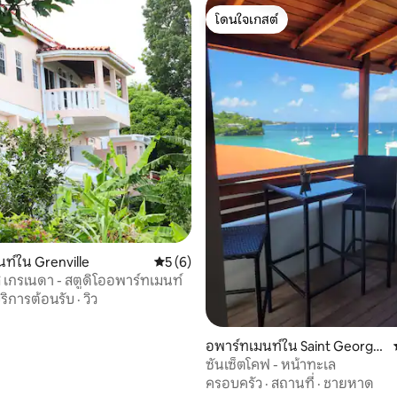
โดนใจเกสต์
โดนใจเกสต์
ท์ใน Grenville
คะแนนเฉลี่ย 5 จาก 5, 6 รีวิว
5 (6)
วิลล่าไฮท์ส เกรเนดา - สตูดิโออพาร์ทเมนท์
ริการต้อนรับ
·
วิว
21 รีวิว
อพาร์ทเมนท์ใน Saint Georg
e's
ซันเซ็ตโคฟ - หน้าทะเล
ครอบครัว
·
สถานที่
·
ชายหาด