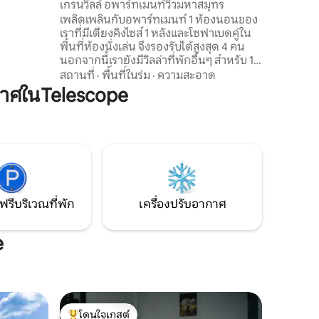
เกรนวิลล์ อพาร์ทเมนท์วิวมหาสมุทร
เพลิดเพลินกับอพาร์ทเมนท์ 1 ห้องนอนของ
เดียว และ
เราที่มีเตียงคิงไซส์ 1 หลังและโซฟาเบดคู่ใน
ของคุณ
พื้นที่ห้องนั่งเล่น จึงรองรับได้สูงสุด 4 คน
นอกจากนี้เรายังมีวิลล่าที่พักอื่นๆ สำหรับ 1
ถึง 10 คน ดื่มด่ำกับความงามและเสน่ห์ของ
สถานที่
·
พื้นที่ในร่ม
·
ความสะอาด
“เกาะเครื่องเทศ” ด้วยอพาร์ทเมนท์ที่อบอุ่น
าศในTelescope
และมีสไตล์ของเรา ที่พักของเรามีความ
สมดุลที่สมบูรณ์แบบของการพักผ่อนและ
การผจญภัย ดื่มด่ำกับจิตวิญญาณที่อบอุ่น
และเป็นมิตรของเกาะ ให้เราติดต่อไกด์มาก
ประสบการณ์ให้คุณ เกาะสุดเพอร์เฟกต์รอ
คุณอยู่
ฟรีบริเวณที่พัก
เครื่องปรับอากาศ
e
โดนใจเกสต์