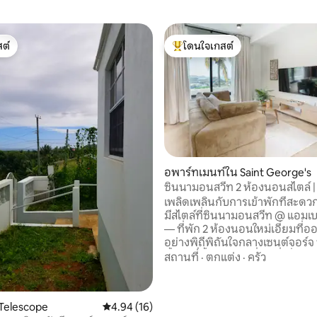
ต์
โดนใจเกสต์
ต์
โดนใจเกสต์ที่สุด
อพาร์ทเมนท์ใน Saint George's
ซินนามอนสวีท 2 ห้องนอนสไตล์ | 
 15 รีวิว
เซนต์จอร์จ
เพลิดเพลินกับการเข้าพักที่สะด
มีสไตล์ที่ซินนามอนสวีท @ แอมเบ
— ที่พัก 2 ห้องนอนใหม่เอี่ยมที
อย่างพิถีพิถันใจกลางเซนต์จอร์จ บ
ตั้งอยู่ที่ชั้นล่างของที่พักที่เพิ่งส
สถานที่
·
ตกแต่ง
·
ครัว
เรา มีบรรยากาศที่เงียบสงบและเป
พร้อมวิวทะเลและเข้าถึงชายหาด 
เดินป่าฝน และใจกลางเมืองที่มีชี
Telescope
คะแนนเฉลี่ย 4.94 จาก 5, 16 รีวิว
4.94 (16)
เกรเนดาได้ง่ายดาย — ทั้งหมดอย