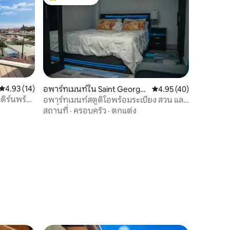
โดนใจเกสต์ที่สุด
คะแนนเฉลี่ย 4.93 จาก 5, 14 รีวิว
4.93 (14)
อพาร์ทเมนท์ใน Saint Georg
คะแนนเฉลี่ย 4.95 จาก 5,
4.95 (40)
e's
ดิร์นพร้
อพาร์ทเมนท์สตูดิโอพร้อมระเบียง สวน และ
บ่อน้ำ
สถานที่
·
ครอบครัว
·
ตกแต่ง