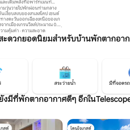
ละเติมพลังที่อพาร์ทเมนท์
ไปเพียงไม่กี่นาที ที่พักสุดเก๋ไก๋แห่งนี้เหมาะ
Harmony
ามวุ่นวายไปพักผ่อนท่ามกลาง
สำหรับคู่รัก เพื่อน นักเดินทางคน
ันเงียบสงบของเทเลสโคป เซนต์
เป็นที่พักในสไปซ์ไอล์ในอุดมคติ
ส ทางตะวันออกเฉียงเหนือของเก
งจากเมืองเกรนวิลล์ประมาณ 0.5
วามคุ้มค่า
·
ความสะอาด
่งนี้ให้ความสมดุลที่สมบูรณ์แบบ
มสะดวกยอดนิยมสำหรับบ้านพักตากอาก
ภาพแวดล้อมที่เงียบสงบและการ
นค้า บาร์ ร้านอาหารในท้องถิ่น และ
่คุณต้องการเพื่อสำรวจเกาะเกรเน
ม คุณจะได้รับทุกสิ่งที่คุณ
ยในระยะที่เดินทางไปถึงได้อย่าง
ั้งหมดนี้ในขณะที่เพลิดเพลินกับ
สงบของย่านที่งดงามแห่งนี้
i
สระว่ายน้ำ
มีที่จอดรถ
ยังมีที่พักตากอากาศดีๆ อีกในTelescop
เกสต์
โดนใจเกสต์