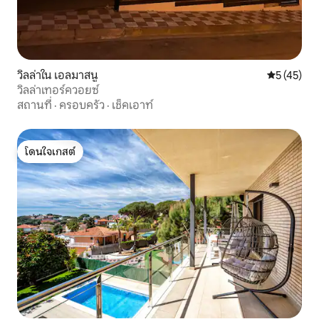
วิลล่าใน เอลมาสนู
คะแนนเฉลี่ย
5 (45)
วิลล่าเทอร์ควอยซ์
สถานที่
·
ครอบครัว
·
เช็คเอาท์
โดนใจเกสต์
โดนใจเกสต์