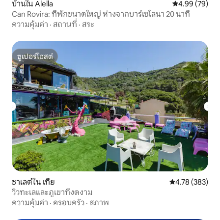
บ้านใน Alella
คะแนนเฉลี่ย 4.
4.99 (79)
Can Rovira: ที่พักขนาดใหญ่ ห่างจากบาร์เซโลนา 20 นาที
ความคุ้มค่า
·
สถานที่
·
สระ
ซูเปอร์โฮสต์
ซูเปอร์โฮสต์
ชาเลต์ใน เทีย
คะแนนเฉลี่ย 4.7
4.78 (383)
วิวทะเลและภูเขาที่งดงาม
ความคุ้มค่า
·
ครอบครัว
·
สภาพ