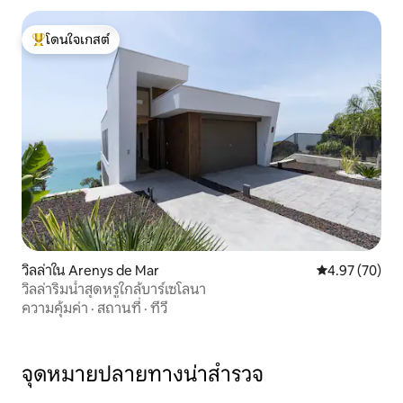
โดนใจเกสต์
โดนใจเกสต์ที่สุด
วิลล่าใน Arenys de Mar
คะแนนเฉลี่ย 4.
4.97 (70)
วิลล่าริมน้ำสุดหรูใกล้บาร์เซโลนา
ความคุ้มค่า
·
สถานที่
·
ทีวี
จุดหมายปลายทางน่าสำรวจ