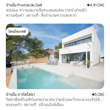
บ้านใน Premià de Dalt
คะแนนเฉลี่ย 4.
4.91 (34)
Atteka: ความงดงามริมทะเลและสระว่ายน้ำส่วนตัว
ความคุ้มค่า
·
สถานที่
·
สิ่งอำนวยความสะดวก
โดนใจเกสต์
โดนใจเกสต์
บ้านใน บาร์เซโลนา
คะแนนเฉลี่ย
5 (26)
วิลล่าสไตล์โมเดิร์นสวยงาม สระว่ายน้ำและวิวทะเล รองรับได้ 8
คน
ครอบครัว
·
สถานที่
·
บริเวณใกล้เคียง