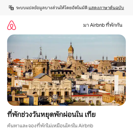
ข้าม
ระบบแปลข้อมูลบางส่วนให้โดยอัตโนมัติ 
แสดงภาษาต้นฉบับ
ไป
ยัง
เนื้อหา
มา Airbnb ที่พักกัน
ที่พักช่วงวันหยุดพักผ่อนใน เทีย
ค้นหาและจองที่พักไม่เหมือนใครใน Airbnb