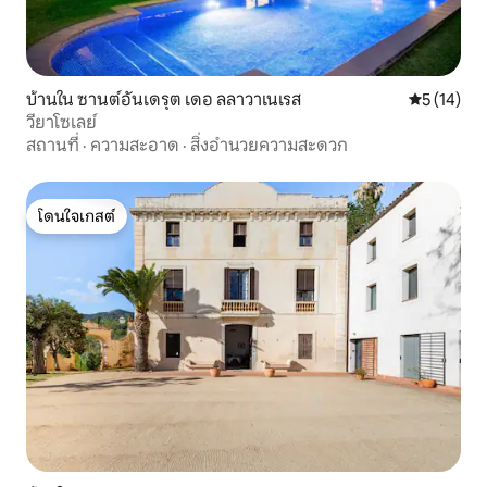
บ้านใน ซานต์อันเดรุต เดอ ลลาวาเนเรส
คะแนนเฉลี่ย
5 (14)
วียาโซเลย์
สถานที่
·
ความสะอาด
·
สิ่งอำนวยความสะดวก
โดนใจเกสต์
โดนใจเกสต์