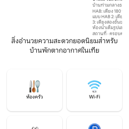
คุณ: เหมาะสำหรับสุนัข ห้องออกกำลังกาย
บ้านท่ามกลางธรรม
สระว่ายน้ำ ที่จอดรถฟรี สถานีชาร์จรถยนต์
HAB: เตียง 180 ซม.
ไฟฟ้า
แบบ HAB 2: เตียง
3: เตียงสองชั้นขนา
ห้องน้ำเต็มรูปแบบ 2 ห้อง ห้ามผู้ท
เข้าพัก ผู้เข้าพักต้
สถานที่
·
ครอบครัว
จะมีการเรียกเก็บเงิ
สิ่งอำนวยความสะดวกยอดนิยมสำหรับ
ห้ามจัดปาร์ตี้และ
บ้านพักตากอากาศในเทีย
ที่พักสำหรับผู้ที่ก
กล้องวงจรปิด 2 ตัว
สวนหลังบ้าน เซอร์กูโต มอนต์เมโล สปาอา
แอร์ โรคาวิลเลจ ภาษีนักท่องเที่ยว 2 ยูโรต่อ
คนต่อวัน จ่ายเป็นเง
ห้องครัว
Wi-Fi