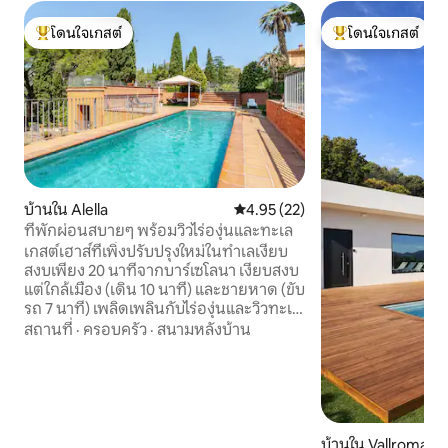
โดนใจเกสต์
โดนใจเกสต์
โดนใจเกสต์ที่สุด
โดนใจเกสต์ที่สุด
บ้านใน Alella
คะแนนเฉลี่ย 4.95 จาก 5, 22 รีวิว
4.95 (22)
ที่พักผ่อนสบายๆ พร้อมวิวไร่องุ่นและทะเล
เกสต์เฮาส์ที่เพิ่งปรับปรุงใหม่ในทำเลเงียบ
สงบเพียง 20 นาทีจากบาร์เซโลนา เงียบสงบ
แต่ใกล้เมือง (เดิน 10 นาที) และชายหาด (ขับ
รถ 7 นาที) เพลิดเพลินกับไร่องุ่นและวิวทะเล
สวน บาร์บีคิว และสนามบาสเก็ตบอล เหมาะ
สถานที่
·
ครอบครัว
·
สนามหลังบ้าน
สำหรับพักผ่อนช่วงฤดูร้อน ท่องเที่ยวเชิง
นิเวศ หรือทำงานทางไกล เกสต์เฮาส์เป็น
ส่วนตัวอย่างสมบูรณ์และตั้งอยู่ในบริเวณ
เดียวกับที่พักหลัก บ้านหลังนี้มีระบบน้ำอีโค
และแผงโซลาร์เซลล์ เครื่องปรับอากาศให้
ความร้อน สิ่งที่รวมอยู่ในการเข้าพักของ
บ้านใน Vallromane