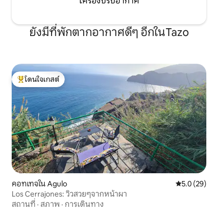
เครื่องปรับอากาศ
ยังมีที่พักตากอากาศดีๆ อีกในTazo
โดนใจเกสต์
โดนใจเกสต์ที่สุด
คอทเทจใน Agulo
คะแนนเฉลี่ย 5
5.0 (29)
Los Cerrajones: วิวสวยๆจากหน้าผา
สถานที่
·
สภาพ
·
การเดินทาง