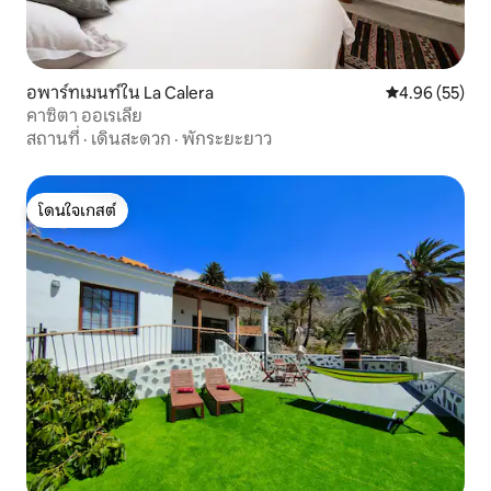
อพาร์ทเมนท์ใน La Calera
คะแนนเฉลี่ย 4.
4.96 (55)
คาซิตา ออเรเลีย
สถานที่
·
เดินสะดวก
·
พักระยะยาว
โดนใจเกสต์
โดนใจเกสต์