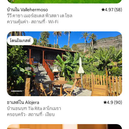
บ้านใน Vallehermoso
คะแนนเฉลี่ย 4.
4.97 (58)
วีวี คาซา เมอร์เซเดส พิวสตา เด โซล
ความคุ้มค่า
·
สถานที่
·
Wi-Fi
โดนใจเกสต์
โดนใจเกสต์
ชาเลต์ใน Alojera
คะแนนเฉลี่ย 4
4.9 (90)
บ้านชนบท Tía Rita ลาโกเมรา
ครอบครัว
·
สถานที่
·
เงียบ