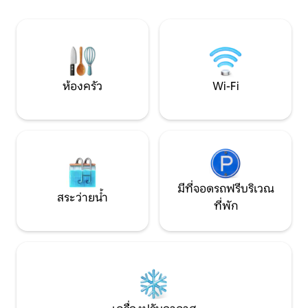
ไปตั้งแต่การเดินเล่นที่เงียบสงบไปจนถึงการ
ธรรมชาติหรือเพีย
เดินป่าที่ยาวนานผ่านป่าทึบ (เช่นสวน
ครอบครัวและเพื่อนฝูง ประกอบด้วยห
Garajonay ซึ่งเป็นมรดกโลกขององค์การยู
3 ห้องห้องนอน 2 ห
เนสโก) เส้นทางที่แนะนำอยู่ใกล้ๆและทำ
พักได้ 4 คนห้องที่ 3
ง่ายๆจากที่บ้าน: - Path Epina The 7 jets -
สำหรับ 2 คนมีเตียงเด็กให้บ
เส้นทางไปยังเฮอร์มิเทจของซานตาคลารา -
จากุซซี่ขนาดใหญ่ท
ห้องครัว
Wi-Fi
เส้นทางไป Pueblo Vallehermoso (ด้วยการ
ทะเลและทีบีมีฝักบัวอาบน้ำ
เดินทางไปชายหาดร้านอาหาร buernos
เครื่องซักผ้าและอุ
สระว่ายน้ำสาธารณะเพื่อลองอาหารตาม
รวมถึงบาร์บีคิวห้อง
แบบฉบับของสถานที่ บริเวณที่พบซาก
ใหญ่และระเบียงมอ
โบราณคดีของชาวอะบอริจิน) - เส้นทางเข้า
ร่วม Alojera Tazo (ที่คุณสามารถซื้อ
ผลิตภัณฑ์ทั่วไปที่เป็นความมั่งคั่งตาม
ธรรมชาติไม่สามารถล้มเหลวในการพิสูจน์ได้
มีที่จอดรถฟรีบริเวณ
เช่นน้ำผึ้งจาก Palma ขนมปังกรอบชีสและ
สระว่ายน้ำ
ที่พัก
almogrote) เกาะ La Gomera ได้รับการ
ประกาศให้เป็น Biosphere Reserve โดย
UNESCO โดยมีประเภทของ "ยอดเยี่ยม"