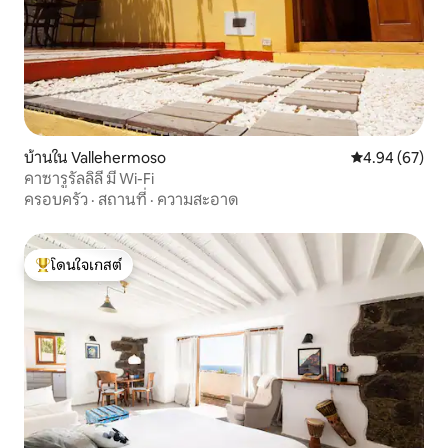
บ้านใน Vallehermoso
คะแนนเฉลี่ย 4.
4.94 (67)
คาซารูรัลลิลี มี Wi-Fi
ครอบครัว
·
สถานที่
·
ความสะอาด
โดนใจเกสต์
โดนใจเกสต์ที่สุด