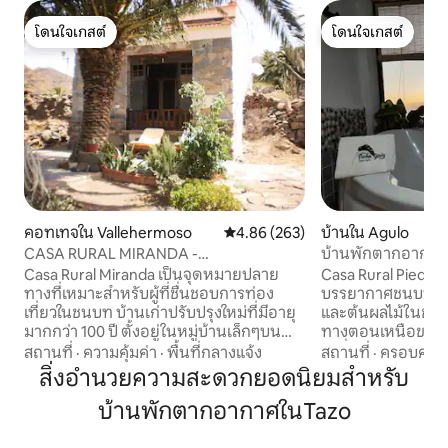
โดนใจเกสต์
โดนใจเกสต์
โดนใจเกสต์
โดนใจเกสต์
คอทเทจใน Vallehermoso
คะแนนเฉลี่ย 4.86 จาก 5, 263 รีวิว
4.86 (263)
บ้านใน Agulo
CASA RURAL MIRANDA -
บ้านพักตากอากาศ
VALLEHERMOSO
Casa Rural Miranda เป็นจุดหมายปลาย
Casa Rural Piedra G
ทางที่เหมาะสำหรับผู้ที่ชื่นชอบการท่อง
บรรยากาศชนบทล้อ
เที่ยวในชนบท บ้านเก่าปรับปรุงใหม่ที่มีอายุ
และต้นผลไม้ในชานเ
มากกว่า 100 ปี ตั้งอยู่ในหมู่บ้านเล็กๆบน
ทางตอนเหนือของเ
เกาะเล็กๆในมหาสมุทรแอตแลนติกเสน่ห์
วิวที่สวยงามของ T
สถานที่
·
ความคุ้มค่า
·
พื้นที่กลางแจ้ง
สถานที่
·
ครอบครัว
และเอกลักษณ์ทำให้ที่นี่เป็นสถานที่ที่เหมาะ
10 นาทีจากชายหาด
สิ่งอำนวยความสะดวกยอดนิยมสำหรับ
สำหรับผู้ที่ต้องการความเงียบสงบและ
ชายหาดที่เหมาะสำ
บ้านพักตากอากาศในTazo
สัมผัสกับธรรมชาติ เดินป่าไปชายหาด พื้นที่
ตั้งของเส้นทางเดิ
เดินป่าที่มีการขี่จักรยานมากมายและมี
โยงจากทางออกเดียวกัน
ระดับความยากและระยะเวลาที่แตกต่างกัน
เองเหมาะสำหรับกา