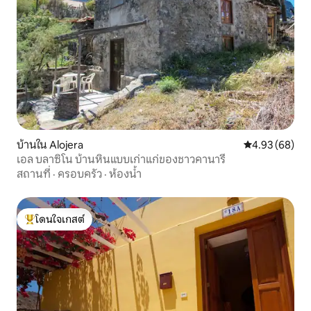
บ้านใน Alojera
คะแนนเฉลี่ย 4.
4.93 (68)
เอล บลาซิโน บ้านหินแบบเก่าแก่ของชาวคานารี
สถานที่
·
ครอบครัว
·
ห้องน้ำ
โดนใจเกสต์
โดนใจเกสต์ที่สุด