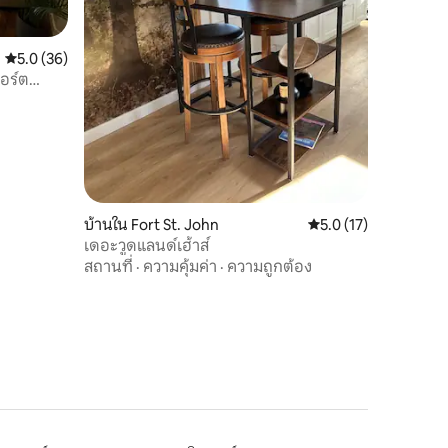
คะแนนเฉลี่ย 5.0 จาก 5, 36 รีวิว
5.0 (36)
อร์ต
บ้านใน Fort St. John
คะแนนเฉลี่ย 5.0 จาก 5,
5.0 (17)
เดอะวูดแลนด์เฮ้าส์
สถานที่
·
ความคุ้มค่า
·
ความถูกต้อง