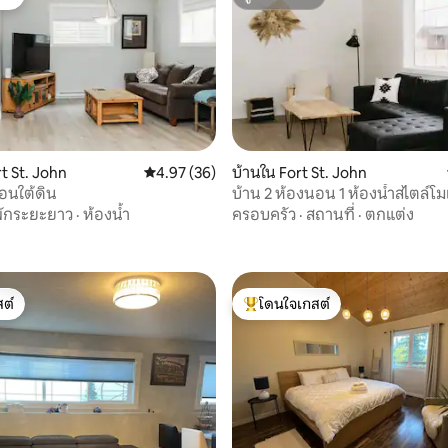
ต์
ซูเปอร์โฮสต์
t St. John
คะแนนเฉลี่ย 4.97 จาก 5, 36 รีวิว
4.97 (36)
บ้านใน Fort St. John
ผ่อนใต้ดิน
บ้าน 2 ห้องนอน 1 ห้องน้ำสไตล์โม
20 รีวิว
อบอุ่น
ักระยะยาว
·
ห้องน้ำ
ครอบครัว
·
สถานที่
·
ตกแต่ง
ต์
โดนใจเกสต์
ต์
โดนใจเกสต์ที่สุด