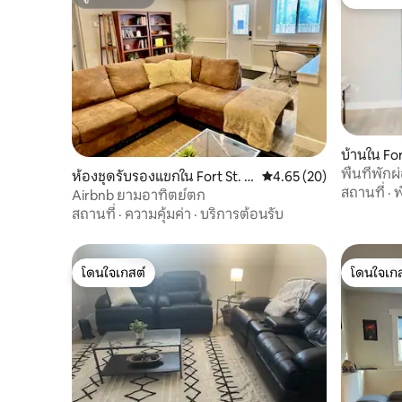
ซูเปอร์โฮสต์
โดนใจเกส
บ้านใน For
พื้นที่พัก
ห้องชุดรับรองแขกใน Fort St. J
คะแนนเฉลี่ย 4.65 จาก 5, 
4.65 (20)
สถานที่
·
พ
ohn
Airbnb ยามอาทิตย์ตก
สถานที่
·
ความคุ้มค่า
·
บริการต้อนรับ
โดนใจเกสต์
โดนใจเกส
โดนใจเกสต์
โดนใจเกส