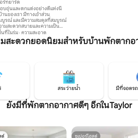
อร์ทยาร์ด
ปลอบประโลมจิตใจ ถอดปลั๊กในชีวิต ผ่อน
่อบอุ่นและตกแต่งอย่างดีแห่งนี้
คลาย และเพลิดเพลินกับความงา
างบ้านของเรา มีทางเข้าส่วน
ธรรมชาติรอบตัว เหมาะสำหรับการพักผ่อน
มบูรณ์ และมีความสมดุลที่สมบูรณ์
สุดโรแมนติก การพักผ่อนสุดสัปด
วามสะดวกสบายและความเป็น
สาวๆ หรือผู้ที่ต้องการความเงีย
พลิดเพลินกับห้องครัวเต็มรูปแบบ
ื้นที่ในร่ม
·
ความสะอาด
มรูปแบบ ห้องซักรีดในห้องพัก ทีวี
ามสะดวกยอดนิยมสำหรับบ้านพักตากอ
นอนสบายที่ออกแบบมาเพื่อการ
มค่ำคืนที่ยอดเยี่ยม เหมาะ
อาชีพหรือนักเดินทางคนเดียว
บสงบและจัดเตรียมไว้อย่าง
 ไม่ว่าคุณจะต้องการผ่อนคลายหลัง
ยาวนานหรือมีสมาธิและทำงานให้
งเข้ารถและทางเข้าบ้านแยกต่าง
i
สระว่ายน้ำ
มีที่จอดรถ
ยังมีที่พักตากอากาศดีๆ อีกในTaylor
ต์
ซูเปอร์โฮสต์