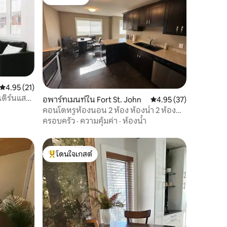
โดนใจเกสต์
คะแนนเฉลี่ย 4.95 จาก 5, 21 รีวิว
4.95 (21)
เดิร์นแสน
อพาร์ทเมนท์ใน Fort St. John
คะแนนเฉลี่ย 4.95 จาก 5,
4.95 (37)
คอนโดหรูห้องนอน 2 ห้อง ห้องน้ำ 2 ห้อง
ห้องครัวขนาดใหญ่ ฟอร์ตเซนต์จอห์น
ครอบครัว
·
ความคุ้มค่า
·
ห้องน้ำ
โดนใจเกสต์
โดนใจเกสต์ที่สุด