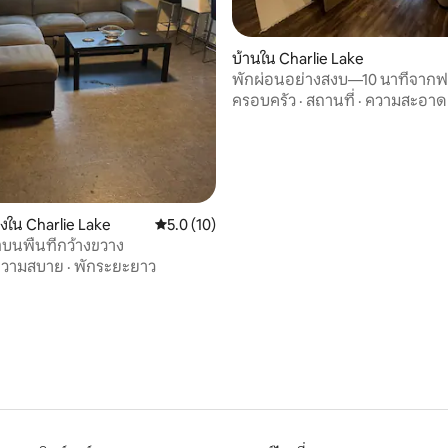
83 รีวิว
บ้านใน Charlie Lake
พักผ่อนอย่างสงบ—10 นาทีจากฟ
เซนต์จอห์น!
ครอบครัว
·
สถานที่
·
ความสะอาด
องใน Charlie Lake
คะแนนเฉลี่ย 5.0 จาก 5, 10 รีวิว
5.0 (10)
นพื้นที่กว้างขวาง
ความสบาย
·
พักระยะยาว