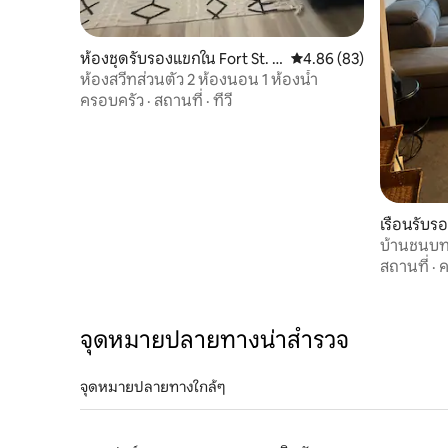
ห้องชุดรับรองแขกใน Fort St. J
คะแนนเฉลี่ย 4.86 จาก 5, 
4.86 (83)
ohn
ห้องสวีทส่วนตัว 2 ห้องนอน 1 ห้องน้ำ
ครอบครัว
·
สถานที่
·
ทีวี
เรือนรับร
บ้านชนบทบ
สถานที่
·
จุดหมายปลายทางน่าสำรวจ
จุดหมายปลายทางใกล้ๆ