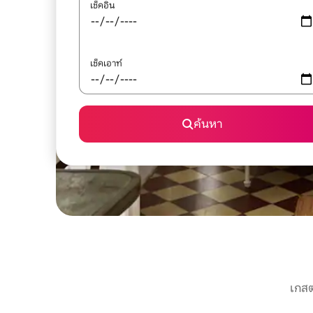
เช็คอิน
เช็คเอาท์
ค้นหา
เกสต