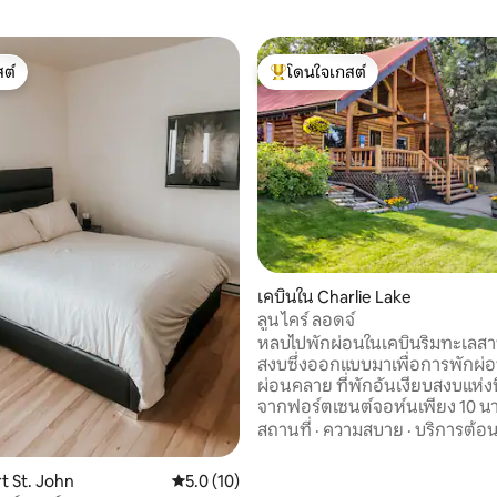
ต์
โดนใจเกสต์
ต์
โดนใจเกสต์ที่สุด
เคบินใน Charlie Lake
ลูน ไคร์ ลอดจ์
หลบไปพักผ่อนในเคบินริมทะเลสาบ
สงบซึ่งออกแบบมาเพื่อการพักผ
ผ่อนคลาย ที่พักอันเงียบสงบแห่งนี
จากฟอร์ตเซนต์จอห์นเพียง 10 นา
เดินไปเลคพอยต์กอล์ฟแอนด์คันทร
สถานที่
·
ความสบาย
·
บริการต้อน
ที่พักมีห้องลอฟท์มาสเตอร์สวีทที่
ระเบียงที่มีหลังคาคลุมเหมาะสำหร
 21 รีวิว
t St. John
คะแนนเฉลี่ย 5.0 จาก 5, 10 รีวิว
5.0 (10)
กาแฟยามเช้า และวิวทะเลที่สวยง