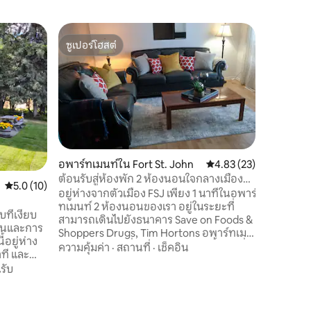
ฟาร์มสเตย
ซูเปอร์โฮสต์
โดนใจ
เคบินสวยง
ซูเปอร์โฮสต์
โดนใจเกส
(พร้อม Wi
หลีกหนีจา
อยู่ทางเ
วางแผนการ
และวางเท้
ตั้งอยู่บ
ความคุ้มค
บริสุทธิ์
เล่นสกีข้ามประเทศ 
Stoddart 
อพาร์ทเมนท์ใน Fort St. John
คะแนนเฉลี่ย 4.83 จาก 5,
4.83 (23)
แบบสำหรั
ต้อนรับสู่ห้องพัก 2 ห้องนอนใจกลางเมืองฟ
คะแนนเฉลี่ย 5.0 จาก 5, 10 รีวิว
5.0 (10)
สำหรับคู่
อร์ตเซนต์จอห์น
อยู่ห่างจากตัวเมือง FSJ เพียง 1 นาทีในอพาร์
ผ่อนอย่า
ทเมนท์ 2 ห้องนอนของเรา อยู่ในระยะที่
อาหารค่
ที่เงียบ
สามารถเดินไปยังธนาคาร Save on Foods &
่อนและการ
Shoppers Drugs, Tim Hortons อพาร์ทเม
้อยู่ห่าง
นท์ 2 ห้องนอนที่สะดวกสบายแห่งนี้มีทุกสิ่ง
ความคุ้มค่า
·
สถานที่
·
เช็คอิน
ที และ
ที่คุณต้องการสำหรับการเข้าพักที่ Fort St.
ีคลับได้
รับ
John ระหว่างการเข้าพักคุณจะเพลิดเพลิน
อบอุ่น
ไปกับพื้นที่ทำงานที่สะดวกสบายห้องครัวที่
ับดื่ม
สมบูรณ์และห้องนั่งเล่นที่สะดวกสบาย
ามช่วย