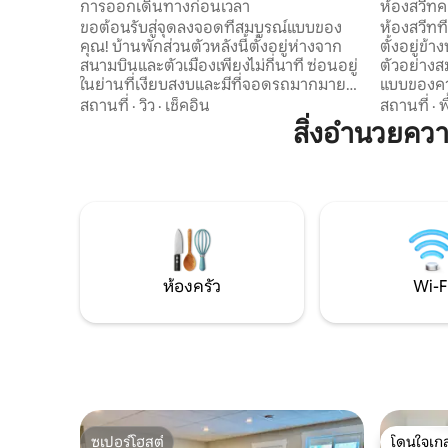
การออกเดินทางก่อนเวลา
ห้องสวีทค
ขอต้อนรับสู่จุดลงจอดที่สมบูรณ์แบบของ
ห้องสวีทที
คุณ! บ้านพักส่วนตัวหลังนี้ตั้งอยู่ห่างจาก
ตั้งอยู่ข้
สนามบินและตัวเมืองเพียงไม่กี่นาที ซ่อนอยู่
ตัวอย่างส
ในย่านที่เงียบสงบและมีที่จอดรถมากมาย
แบบของค
ยูนิตแยกต่างหากมอบความเป็นส่วนตัวและ
ส่วนตัว เ
สถานที่
·
วิว
·
เช็คอิน
สถานที่
·
พ
ความสะดวกสบาย มีเตาแม่เหล็กไฟฟ้า
ห้องน้ำเต็
สิ่งอำนวยคว
เครื่องทอดไร้น้ำมัน ตู้เย็นขนาดใหญ่
และเตียง
ไมโครเวฟ และเครื่องชงกาแฟ เพลิดเพลินกับ
พักผ่อนยา
ห้องน้ำเต็มรูปแบบ เครื่องซักผ้า/เครื่องอบ
สำหรับมือ
ผ้าในห้องพัก Wi-Fi ที่รวดเร็ว และ Netflix
ที่พักเงีย
เหมาะสำหรับการพักผ่อนช่วงสุดสัปดาห์
พิถีพิถัน
หรือการเดินทางเพื่อทำงาน เหมาะสำหรับ
จากวันที่
การเข้าพักระยะสั้นหรือการเข้าพักระยะยาว
เสร็จ [ทา
พร้อมเช็คอินด้วยตนเองได้ง่าย
หาก]
ห้องครัว
Wi-F
ซูเปอร์โฮสต์
โดนใจเกส