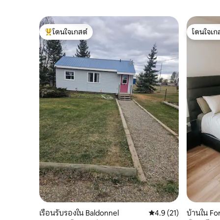
โดนใจเกสต์
โดนใจเกส
โดนใจเกสต์ที่สุด
โดนใจเกส
เรือนรับรองใน Baldonnel
คะแนนเฉลี่ย 4.9 จาก 5,
4.9 (21)
บ้านใน For