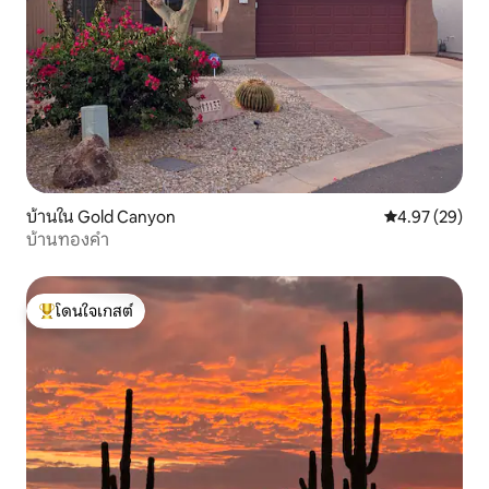
บ้านใน Gold Canyon
คะแนนเฉลี่ย 4.
4.97 (29)
บ้านทองคำ
โดนใจเกสต์
โดนใจเกสต์ที่สุด