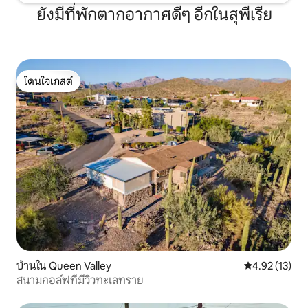
ยังมีที่พักตากอากาศดีๆ อีกในสุพีเรีย
โดนใจเกสต์
โดนใจเกสต์
บ้านใน Queen Valley
คะแนนเฉลี่ย 4.
4.92 (13)
สนามกอล์ฟที่มีวิวทะเลทราย