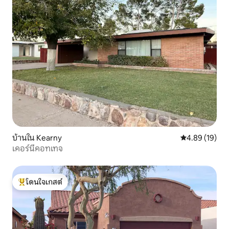
บ้านใน Kearny
คะแนนเฉลี่ย 4.
4.89 (19)
เคอร์นีคอทเทจ
โดนใจเกสต์
โดนใจเกสต์ที่สุด