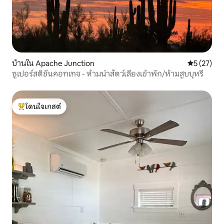
บ้านใน Apache Junction
คะแนนเฉลี่ย
5 (27)
ซูเปอร์สติชั่นคอทเทจ - ห้ามนำสัตว์เลี้ยงเข้าพัก/ห้ามสูบบุหรี่
โดนใจเกสต์
โดนใจเกสต์ที่สุด