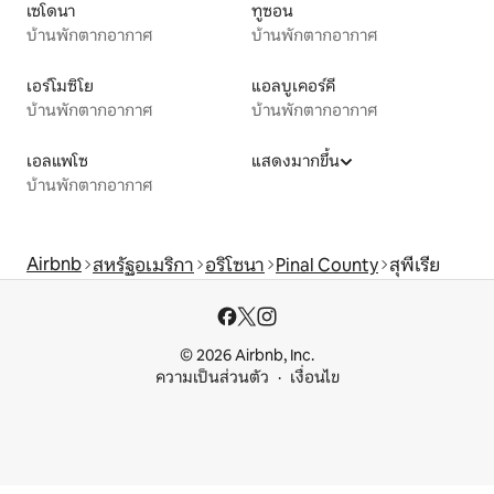
เซโดนา
ทูซอน
บ้านพักตากอากาศ
บ้านพักตากอากาศ
เอร์โมซิโย
แอลบูเคอร์คี
บ้านพักตากอากาศ
บ้านพักตากอากาศ
เอลแพโซ
แสดงมากขึ้น
บ้านพักตากอากาศ
Airbnb
สหรัฐอเมริกา
อริโซนา
Pinal County
สุพีเรีย
© 2026 Airbnb, Inc.
ความเป็นส่วนตัว
เงื่อนไข