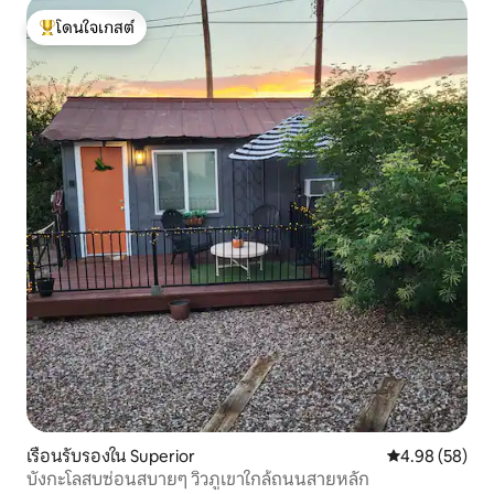
โดนใจเกสต์
โดนใจเกสต์ที่สุด
เรือนรับรองใน Superior
คะแนนเฉลี่ย 4.
4.98 (58)
บังกะโลสบซ่อนสบายๆ วิวภูเขาใกล้ถนนสายหลัก