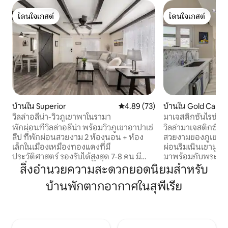
โดนใจเกสต์
โดนใจเกสต์
โดนใจเกสต์
โดนใจเกสต์
บ้านใน Superior
คะแนนเฉลี่ย 4.89 จาก 5, 73 รีวิว
4.89 (73)
บ้านใน Gold Cany
วิลล่าอลีน่า-วิวภูเขาพาโนรามา
มาเจสติกซันไรซ์วิลล
พักผ่อนที่วิลล่าอลีน่า พร้อมวิวภูเขาอาปาเช่
วิลล่ามาเจสติกซันไรส
ลีป ที่พักผ่อนสวยงาม 2 ห้องนอน + ห้อง
สวยงามของภูเขาไดโ
เล็กในเมืองเหมืองทองแดงที่มี
ผ่อนริมเนินเขามูลค
ประวัติศาสตร์ รองรับได้สูงสุด 7-8 คน มี
มาพร้อมกับพระอาทิ
เตียงควีนไซส์ เตียงแบบเลื่อนออกมาได้
เทือกเขาซูเปอร์สติ
สิ่งอำนวยความสะดวกยอดนิยมสำหรับ
โซฟาเบด ฟูก และเสื่อลมคู่เสริม เพลิดเพลิน
เพดานสูงตระหง่าน
บ้านพักตากอากาศในสุพีเรีย
กับเครื่องปรับอากาศส่วนกลาง พัดลมติด
ครัวที่ได้รับการปรับ
เพดาน เครื่องทำน้ำอุ่นแบบไม่มีถังเก็บน้ำ
ที่กว้างขวางไหลไปย
เครื่องซักผ้า/เครื่องอบผ้า และห้องครัวที่มี
หลังคาคลุมพร้อมเต
อุปกรณ์ครบครัน สวนหลังบ้านที่ยอดเยี่ยม
โนรามาสระว่ายน้ำอุ
มีหลุมก่อไฟ พื้นที่รับประทานอาหารกลาง
สร้างประสบการณ์สไต