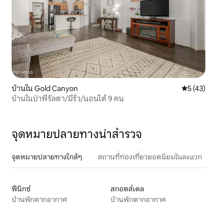
บ้านใน Gold Canyon
คะแนนเฉลี่ย
5 (43)
บ้านในป่าพีรัลตา/มีรั้ว/นอนได้ 9 คน
จุดหมายปลายทางน่าสำรวจ
จุดหมายปลายทางใกล้ๆ
สถานที่ท่องเที่ยวยอดนิยมในละแวก
ฟีนิกซ์
สกอตส์เดล
บ้านพักตากอากาศ
บ้านพักตากอากาศ