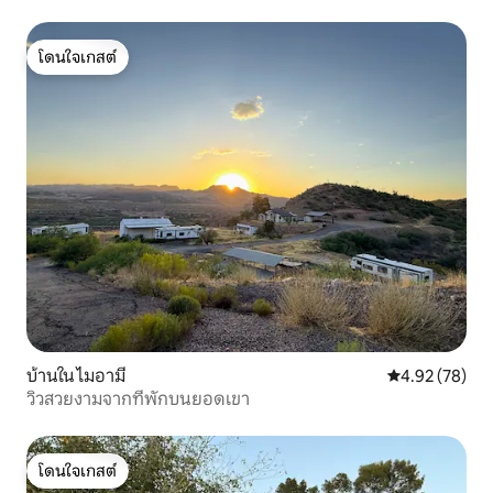
โดนใจเกสต์
โดนใจเกสต์
บ้านใน ไมอามี
คะแนนเฉลี่ย 4.
4.92 (78)
วิวสวยงามจากที่พักบนยอดเขา
โดนใจเกสต์
โดนใจเกสต์