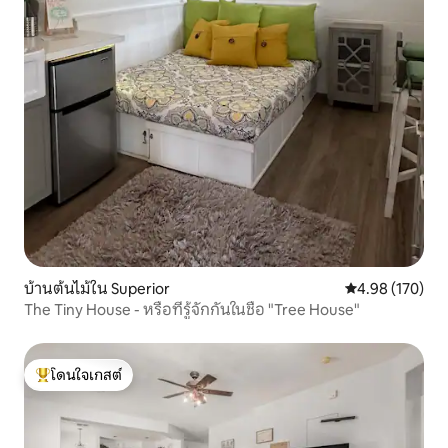
บ้านต้นไม้ใน Superior
คะแนนเฉลี่ย 4.9
4.98 (170)
The Tiny House - หรือที่รู้จักกันในชื่อ "Tree House"
โดนใจเกสต์
โดนใจเกสต์ที่สุด