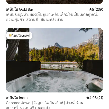
เคบินใน Gold Bar
คะแนนเฉลี่ย 
5 (239)
เคบินริมแม่น้ำ: มองเห็นภูเขาไฟอินเด็กซ์อันเป็นเอกลักษณ์
และอ่างน้ำร้อน วิวภูเขาอินเด็กซ์อันโดดเด่นและอ่างน้ำร้อน
ความคุ้มค่า
·
สถานที่
·
สนามหลังบ้าน
โดนใจเกสต์
โดนใจเกสต์ที่สุด
เคบินใน Index
คะแนนเฉลี่ย 4.
4.95 (21)
Cascade Jewel | วิวภูเขาไฟอินเด็กซ์ | อ่างน้ำร้อน
สถานที่
·
ครอบครัว
·
ตกแต่ง