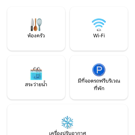
อื่นๆ อีกมากมาย! ใช้เวลาเพียง 30 วินาทีถึง
มหัศจรรย์ของธรรมช
น้ำตกที่สวยงาม 2 นาทีถึงเส้นทางเดินป่าที่
ของคุณก็สามารถเพ
ยอดเยี่ยม และ 30 นาทีถึงลานสกี
หญ้าที่มีรั้วล้อมรอบ
Steven’sอนุญาตให้นำสัตว์เลี้ยงเข้าพักได้
โดยมีค่าธรรมเนียม จอง Three Peak Cabin
ข้างบ้านเพื่อสร้างความทรงจำที่ยอดเยี่ยม
ห้องครัว
Wi-Fi
สำหรับกลุ่มขนาดใหญ่!
มีที่จอดรถฟรีบริเวณ
สระว่ายน้ำ
ที่พัก
เครื่องปรับอากาศ