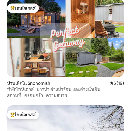
โดนใจเกสต์
โดนใจเกสต์ที่สุด
บ้านเล็กใน Snohomish
คะแนนเฉลี่ย
5 (19)
ที่พักไทนี่เฮาส์ | ซาวน่า อ่างน้ำร้อน และอ่างน้ำเย็น
สถานที่
·
ครอบครัว
·
ความสบาย
โดนใจเกสต์
โดนใจเกสต์ที่สุด