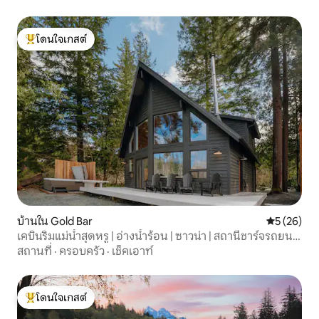
โดนใจเกสต์
โดนใจเกสต์ที่สุด
บ้านใน Gold Bar
คะแนนเฉลี่ย
5 (26)
เคบินริมแม่น้ำสุดหรู | อ่างน้ำร้อน | ซาวน่า | สถานีชาร์จรถยนต์
ไฟฟ้า
สถานที่
·
ครอบครัว
·
เช็คเอาท์
โดนใจเกสต์
โดนใจเกสต์ที่สุด