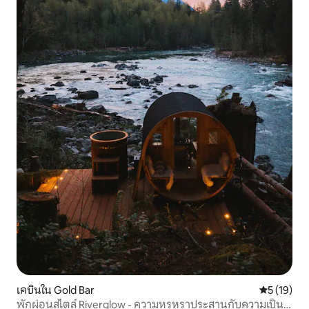
เคบินใน Gold Bar
คะแนนเฉลี่ย
5 (19)
พักผ่อนสไตล์ Riverglow - ความหรูหราประสานกับความเป็น