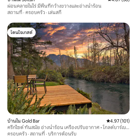
ผ่อนคลายในไร่ มีพื้นที่กว้างขวางและอ่างน้ำร้อน
สถานที่
·
ครอบครัว
·
เล่นสกี
โดนใจเกสต์
โดนใจเกสต์
บ้านใน Gold Bar
คะแนนเฉลี่ย 4.9
4.97 (101)
ครีกไซด์ ทันสมัย อ่างน้ำร้อน เครื่องปรับอากาศ • โกลด์บาร์เบส
แคมป์
ครอบครัว
·
สถานที่
·
บริการต้อนรับ