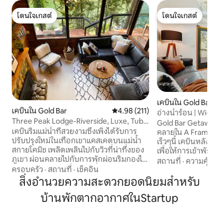
โดนใจเกสต์
โดนใจเกสต์
โดนใจเกสต์
โดนใจเกสต์
เคบินใน Gold Bar
เคบินใน Gold Bar
คะแนนเฉลี่ย 4.98 จาก 5, 211 รีวิว
4.98 (211)
อ่างน้ำร้อน | Wi-Fi เร็
Three Peak Lodge-Riverside, Luxe, Tub,
ปรับอากาศ | ลานรั้ว
Gold Bar Getaway
Sauna, Pets
เคบินริมแม่น้ำที่สวยงามซึ่งเพิ่งได้รับการ
คลายใน A Frame Cab
ปรับปรุงใหม่ในเทือกเขาแคสเคดบนแม่น้ำ
เร็วๆนี้ เคบินหลังนี้
สกายโคมิช เพลิดเพลินไปกับวิวที่น่าทึ่งของ
เพื่อให้การเข้าพ
ภูเขา ผ่อนคลายไปกับการพักผ่อนริมกองไฟ
กังวล และคุณจะได้เ
สถานที่
·
ความคุ้มค่
หรือบนระเบียงขนาดใหญ่ที่ล้อมรอบตัว
ครอบครัว
·
สถานที่
·
เช็คอิน
ใกล้กับการผจญภัยกลา
บ้าน พร้อมแช่น้ำอุ่นในอ่างจากุซซี่ อาบน้ำ
เคบินแห่งนี้ตั้งอยู
สิ่งอำนวยความสะดวกยอดนิยมสำหรับ
กลางแจ้ง และปิ้งย่างบาร์บีคิว และ
โดว์สที่เป็นที่ต้อง
บ้านพักตากอากาศในStartup
เพลิดเพลินไปกับพื้นที่ภายในที่หรูหราทัน
น้ำสกายโคมิชได้ ผ
สมัยสไตล์ภูเขา: ห้องซาวน่า เตียงคิงไซส์
แบบมีหัวฉีดน้ำ กริ
เตียงควีนไซส์บนชั้นลอย ห้องครัวใหม่ และ
สร้างความทรงจำที่