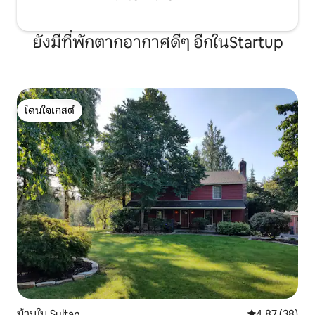
ยังมีที่พักตากอากาศดีๆ อีกในStartup
โดนใจเกสต์
โดนใจเกสต์
บ้านใน Sultan
คะแนนเฉลี่ย 4.
4.87 (38)