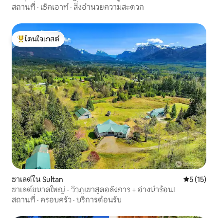
อยู่ที่ดี
สถานที่
·
เช็คเอาท์
·
สิ่งอำนวยความสะดวก
โดนใจเกสต์
โดนใจเกสต์ที่สุด
ชาเลต์ใน Sultan
คะแนนเฉลี่ย
5 (15)
ชาเลต์ขนาดใหญ่ - วิวภูเขาสุดอลังการ + อ่างน้ำร้อน!
สถานที่
·
ครอบครัว
·
บริการต้อนรับ