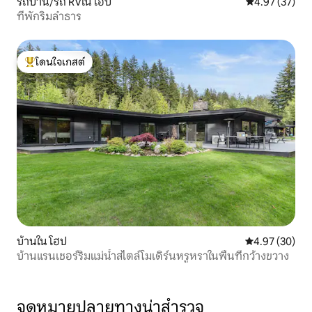
รถบ้าน/รถ RVใน โฮป
คะแนนเฉลี่ย 4.
4.97 (37)
ที่พักริมลำธาร
โดนใจเกสต์
โดนใจเกสต์ที่สุด
บ้านใน โฮป
คะแนนเฉลี่ย 4.
4.97 (30)
บ้านแรนเชอร์ริมแม่น้ำสไตล์โมเดิร์นหรูหราในพื้นที่กว้างขวาง
จุดหมายปลายทางน่าสำรวจ