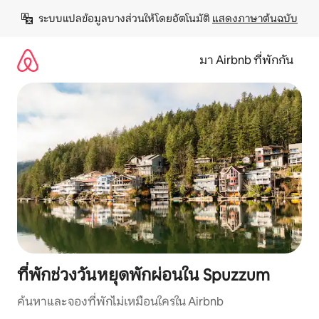
ข้าม
ระบบแปลข้อมูลบางส่วนให้โดยอัตโนมัติ 
แสดงภาษาต้นฉบับ
ไป
ยัง
เนื้อหา
มา Airbnb ที่พักกัน
ที่พักช่วงวันหยุดพักผ่อนใน Spuzzum
ค้นหาและจองที่พักไม่เหมือนใครใน Airbnb