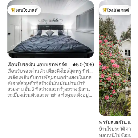
โดนใจเกสต์
โดนใจเกสต์
โดนใจเกสต์ที่สุด
โดนใจเกสต์ที่สุด
เรือนรับรองใน แอบบอทฟอร์ด
คะแนนเฉลี่ย 5.0 จาก 5, 106 รีวิว
5.0 (106)
เรือนรับรองส่วนตัว เตียงคิงไซส์สุดหรู ที่พัก
ผ่อนในป่า
เพลิดเพลินกับการพักผ่อนอย่างสงบในเกส
ต์เฮาส์ส่วนตัวที่สร้างขึ้นใหม่ในย่านป่าที่
สวยงาม ชั้น 2 ที่สว่างและกว้างขวาง มีลาน
ระเบียงส่วนตัวและเตาย่าง ทั้งหมดตั้งอยู่
ท่ามกลางต้นไม้ ทันสมัยและมีสิ่งอำนวย
ความสะดวกครบครันเหมือนอยู่บ้าน รวมถึง
เตียงคิงไซส์และเครื่องปรับอากาศส่วนกลาง
ผ่อนคลายท่ามกลางธรรมชาติในที่พักขนาด
ฟาร์มสเตย์ใน แอ
5 เอเคอร์บนถนนที่เงียบสงบ ขับรถเพียง 10
บ้านไร่ประวัติศาสต
นาทีจากทางหลวงและสิ่งอำนวยความ
หลบหนีไปยังชนบทในบ้
สะดวกทั้งหมด ความงามทางธรรมชาติอัน