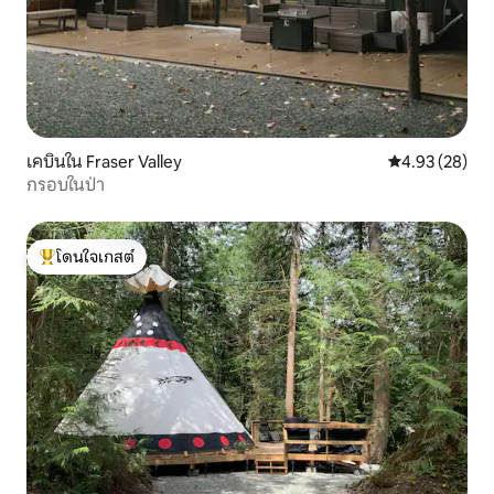
เคบินใน Fraser Valley
คะแนนเฉลี่ย 4.
4.93 (28)
กรอบในป่า
โดนใจเกสต์
โดนใจเกสต์ที่สุด