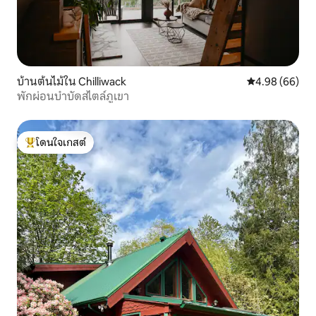
บ้านต้นไม้ใน Chilliwack
คะแนนเฉลี่ย 4.9
4.98 (66)
พักผ่อนบำบัดสไตล์ภูเขา
โดนใจเกสต์
โดนใจเกสต์ที่สุด