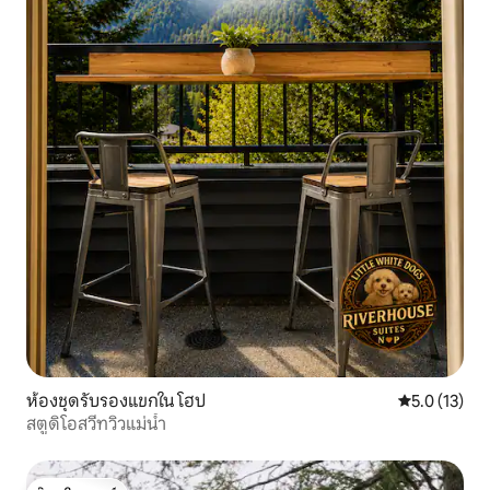
ห้องชุดรับรองแขกใน โฮป
คะแนนเฉลี่ย 5
5.0 (13)
สตูดิโอสวีทวิวแม่น้ำ