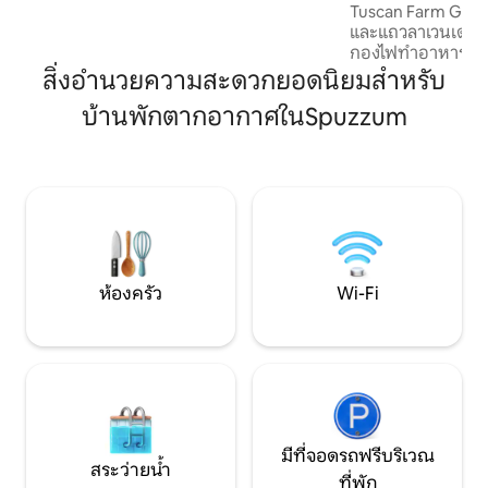
Tuscan Farm Gardens สำรวจสวน
น่าทึ่งและทางเดินในป่าฝนเขตร้อนที่นำไปสู่
และแถวลาเวนเดอร์
ลำห้วยและน้ำตก ทั้งหมดอยู่หน้าประตูของ
กองไฟทำอาหารในค
คุณ
หรือเพลิดเพลินกับ
สิ่งอำนวยความสะดวกยอดนิยมสำหรับ
ด้วยผลิตภัณฑ์สปา
บ้านพักตากอากาศในSpuzzum
มือของเรา มีการศึ
ทำงานและลานสวนที
พักผ่อน คุณจะหลง
ธรรมชาติในที่พักที่น
ภาพยนตร์หลายเรื่อ
ที่สวยงามห่างจากแวน
ห้องครัว
Wi-Fi
มีที่จอดรถฟรีบริเวณ
สระว่ายน้ำ
ที่พัก