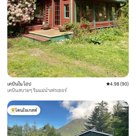
เคบินใน โฮป
คะแนนเฉลี่ย 4.9
4.98 (90)
เคบินสบายๆ ริมแม่น้ำเฟรเซอร์
โดนใจเกสต์
โดนใจเกสต์ที่สุด