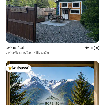
เคบินใน โฮป
คะแนนเฉลี่ย 5
5.0 (31)
เคบินพักผ่อนในป่าที่มีลมพัด
โดนใจเกสต์
โดนใจเกสต์ที่สุด