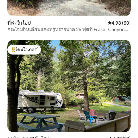
ที่พักใน โฮป
คะแนนเฉลี่ย 4.9
4.98 (60)
กระโจมอินเดียนแดงหรูหราขนาด 26 ฟุตที่ Fraser Canyon
Teepee Escape
โดนใจเกสต์
โดนใจเกสต์ที่สุด