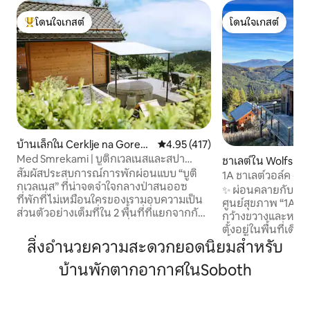
โดนใจเกสต์
โดนใจเกสต์
โดนใจเกสต์ที่สุด
โดนใจเกสต์
บ้านเล็กใน Cerklje na Gorenj
คะแนนเฉลี่ย 4.95 จาก 5, 417 รีวิว
4.95 (417)
skem
Med Smrekami | บูติกเวลเนสและสปา
ชาเลต์ใน Wolfsber
สำหรับพักผ่อน
สัมผัสประสบการณ์การพักผ่อนแบบ “บูติ
1A ชาเลต์วอล์ค - 
กเวลเนส” ที่น่าจดจำใจกลางป่าสนออซ
ป่า และสุขภาพ
✨ ผ่อนคลายกับครอบ
ที่พักที่ไม่เหมือนใครของเรามอบความเป็น
ศูนย์สุขภาพ “1A Cha
ส่วนตัวอย่างเต็มที่ใน 2 พื้นที่ที่แยกจากกัน:
กว้างขวางและหรูหรา
คอทเทจไม้สุดโรแมนติกที่มีวิวพาโนรามา
ตั้งอยู่ในพื้นที่เดินป่
เก้าอี้นวดระดับพรีเมียม และโปรเจคเตอร์
พื้นที่สปาแบบมีกร
สิ่งอำนวยความสะดวกยอดนิยมสำหรับ
ภาพยนตร์ในเตียง และห้องนั่งเล่นที่มีซาว
และห้องอบไอน้ำอินฟ
น่า เตาผิง และห้องครัวของตัวเอง ด้านหน้า
บ้านพักตากอากาศในSoboth
พักได้สูงสุด 10 คน (
กระท่อมมีอ่างน้ำร้อนใต้ดวงดาวและ
ที่มีเตียงสองชั้น 1
ธรรมชาติอันเงียบสงบที่ยังคงสภาพดี
ปูที่นอนและผ้าขนหนู 🎿 ลิฟต์สกีอยู่ไ
เหมาะสำหรับคู่รักที่กำลังมองหาการเอาใจ
เดินทางได้สะดวกโด