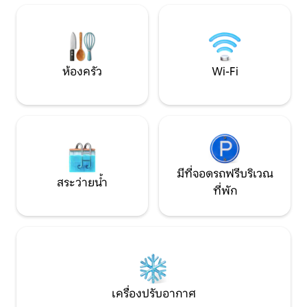
ตัวเองอย่างหรูหราและการพักผ่อนใกล้
โดยรถยนต์ ☀️ ระเบียงขนาดใหญ่พร้อมวิว
ภูเขา ยินดีต้อนรับสู่สวรรค์ส่วนตัว! รหัส
พาโนรามา เหมาะสำ
RNO: 108171
บาร์บีคิว
ห้องครัว
Wi-Fi
มีที่จอดรถฟรีบริเวณ
สระว่ายน้ำ
ที่พัก
เครื่องปรับอากาศ