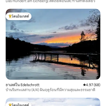
Das Hundert am Eichberg| สตีเรียตอนใต้| ทำเลที่ตั้งเดี่ยว
โดนใจเกสต์
โดนใจเกสต์ที่สุด
ชาเลต์ใน Edelschrott
คะแนนเฉลี่ย 4.
4.97 (68)
บ้านริมทะเลสาบ (4/4) ฝันฤดูร้อนที่มีความสุขและธรรมชาติ
โดนใจเกสต์