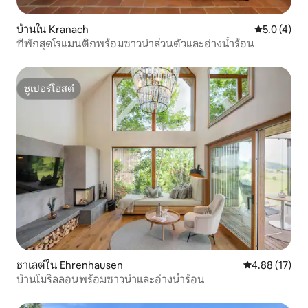
บ้านใน Kranach
คะแนนเฉลี่ย 
5.0 (4)
ที่พักสุดโรแมนติกพร้อมซาวน่าส่วนตัวและอ่างน้ำร้อน
ซูเปอร์โฮสต์
ซูเปอร์โฮสต์
ชาเลต์ใน Ehrenhausen
คะแนนเฉลี่ย 4.
4.88 (17)
บ้านโมริลลอนพร้อมซาวน่าและอ่างน้ำร้อน