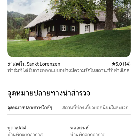
ชาเลต์ใน Sankt Lorenzen
คะแนนเฉลี่ย 5
5.0 (14)
ฟาร์มที่ได้รับการออกแบบอย่างมีความรักในสถานที่ที่ห่างไกล
จุดหมายปลายทางน่าสำรวจ
จุดหมายปลายทางใกล้ๆ
สถานที่ท่องเที่ยวยอดนิยมในละแวก
บูดาเปสต์
ฟลอเรนซ์
บ้านพักตากอากาศ
บ้านพักตากอากาศ