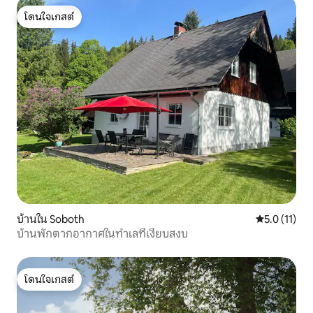
โดนใจเกสต์
โดนใจเกสต์
บ้านใน Soboth
คะแนนเฉลี่ย 5
5.0 (11)
บ้านพักตากอากาศในทำเลที่เงียบสงบ
โดนใจเกสต์
โดนใจเกสต์