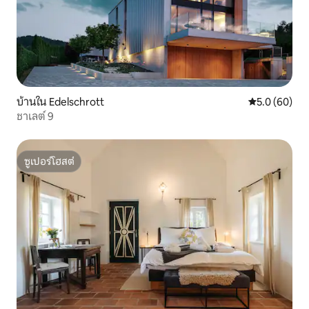
บ้านใน Edelschrott
คะแนนเฉลี่ย 5
5.0 (60)
ชาเลต์ 9
ซูเปอร์โฮสต์
ซูเปอร์โฮสต์