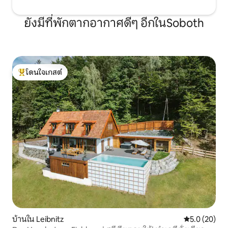
ยังมีที่พักตากอากาศดีๆ อีกในSoboth
โดนใจเกสต์
โดนใจเกสต์ที่สุด
บ้านใน Leibnitz
คะแนนเฉลี่ย 5
5.0 (20)