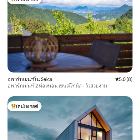
โดนใจเกสต์ที่สุด
อพาร์ทเมนท์ใน Selca
คะแนนเฉลี่ย 
5.0 (8)
อพาร์ทเมนท์ 2 ห้องนอน เซนต์โทมัส - วิวสวยงาม
โดนใจเกสต์
โดนใจเกสต์ที่สุด