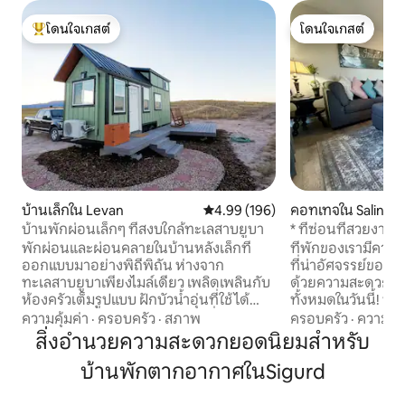
โดนใจเกสต์
โดนใจเกสต์
โดนใจเกสต์ที่สุด
โดนใจเกสต์
บ้านเล็กใน Levan
คะแนนเฉลี่ย 4.99 จาก 5, 196 รีวิว
4.99 (196)
คอทเทจใน Salina
บ้านพักผ่อนเล็กๆ ที่สงบใกล้ทะเลสาบยูบา
* ที่ซ่อนที่สวยงาม *
เตียง!
พักผ่อนและผ่อนคลายในบ้านหลังเล็กที่
ที่พักของเรามีความ
ออกแบบมาอย่างพิถีพิถัน ห่างจาก
ที่น่าอัศจรรย์ของกา
ทะเลสาบยูบาเพียงไมล์เดียว เพลิดเพลินกับ
ด้วยความสะดวกสบา
ห้องครัวเต็มรูปแบบ ฝักบัวน้ำอุ่นที่ใช้ได้
ทั้งหมดในวันนี้! ที่
ทันที และเครื่องปรับอากาศ + เครื่อง
Lake, Pando, Manti
ความคุ้มค่า
·
ครอบครัว
·
สภาพ
ครอบครัว
·
ความคุ้
ทำความร้อนเพื่อความสะดวกสบายตลอด
Sevier Valley Eve
สิ่งอำนวยความสะดวกยอดนิยมสำหรับ
ทั้งปี เพลิดเพลินกับความสวยงามที่สะอาด
arena และ "Mighty 
บ้านพักตากอากาศในSigurd
และอบอุ่นเพียง 5 นาทีจากทางด่วน ใช้เวลา
อุทยานแห่งชาติเหล่
เดินป่า พายเรือ หรือว่ายน้ำ จากนั้นกลับไป
Bryce Canyon, Zio
พักผ่อนในที่พักที่สงบ ชมพระอาทิตย์
Reef เราเป็นที่รู้จักกันดีในเรื่องเส้นทาง ATV