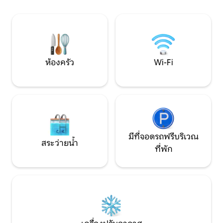
ตกดิน เพลิดเพลินกับกองไฟที่อบอุ่น และดู
ที่น่าตื่นตาตื่นใจข
ดาวยามค่ำคืนใต้ท้องฟ้ากว้าง เหมาะ
Trail) รวมถึงการล่
สำหรับคู่รักหรือครอบครัวขนาดเล็กที่กำลัง
น่าเป็นศูนย์กลางที่เ
มองหาสถานที่พักผ่อนที่เงียบสงบ ไม่
50 จาก I -15!
อนุญาตให้นำสัตว์เลี้ยงเข้าพัก
ห้องครัว
Wi-Fi
มีที่จอดรถฟรีบริเวณ
สระว่ายน้ำ
ที่พัก