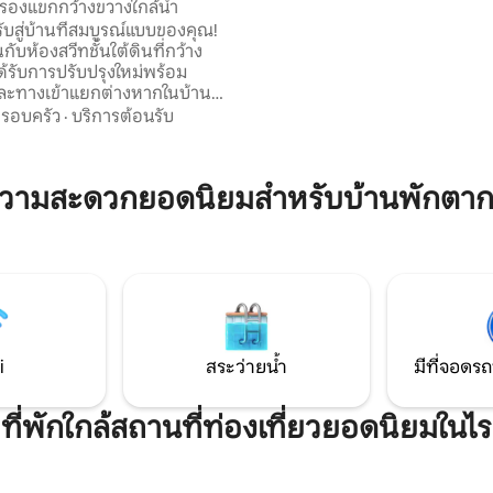
บรองแขกกว้างขวางใกล้น้ำ
สำรวจมากมายในพื้นที่ วิวแม่น้
รับสู่บ้านที่สมบูรณ์แบบของคุณ!
มาจากภายในและภายนอก มีทีวี 2 เ
กับห้องสวีทชั้นใต้ดินที่กว้าง
กาแฟ/เครื่องปรุง/อุปกรณ์ทำอาหา
้รับการปรับปรุงใหม่พร้อม
ทำความสะอาด $19 ไม่ว่าจะนำสัตว์
และทางเข้าแยกต่างหากในบ้าน
พักหรือไม่ก็ตาม
าะสำหรับผู้เข้าพักสูงสุด 4 คน
รอบครัว
·
บริการต้อนรับ
ับคู่รักครอบครัวขนาดเล็กหรือ
ธุรกิจ สถานที่พักผ่อนที่อบอุ่น
สมผสานความเป็นส่วนตัวและความ
ความสะดวกยอดนิยมสำหรับบ้านพักตา
่านที่เงียบสงบ ไม่ว่าคุณจะ
ื่อการเดินทางระยะสั้นหรือการเข้า
อพาร์ทเมนท์นี้มีทุกสิ่งที่คุณ
พื่อประสบการณ์ที่สะดวกสบาย
าย จองตอนนี้แล้วเริ่มวางแผน
กได้เลย
i
สระว่ายน้ำ
มีที่จอดรถ
ที่พักใกล้สถานที่ท่องเที่ยวยอดนิยมในไร