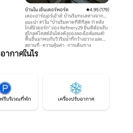
ำแบบพาโนรา
ครื่องมี
บ้านใน เซ็นเตอร์พอร์ต
คะแนนเฉลี่ย 4.95 จาก 5, 
4.95 (179)
รให้ ค่า
เดอะฮาร์เบอร์เฮ้าส์: บ้านริมทะเลห่างจาก
เลี้ยงเข้า
นิวยอร์กซิตี้ 1 ชั่วโมง
แนะนำ #1 ใน "บ้านริมหาดที่ดีที่สุด 11 หลัง
ใกล้นิวยอร์ก" ของ Refinery29 ยินดีต้อนรับ
สู่โกลด์โคสต์อันโด่งดังของลองไอส์แลนด์!
ตื่นขึ้นมาพบกับวิวริมน้ำที่กว้างขวาง และ
หากคุณโชคดี ก็จะได้เห็นครอบครัวนก
สถานที่
·
ความคุ้มค่า
·
การเดินทาง
อินทรีหัวโล้นท้องถิ่นของเราบินอยู่เหนือ
กอากาศในไร
ศีรษะ! สำรวจอัญมณีใกล้เคียง เช่น คฤหาสน์
แวนเดอร์บิลท์และท้องฟ้าจำลอง อนุสวน
ประวัติศาสตร์แห่งรัฐคอมเซตต์ ไร่องุ่นเดลวี
โน และโรงภาพยนตร์พาราเมาท์ที่มีชีวิตชีวา
เดินเล่นผ่านใจกลางเมืองฮันติงตันหรือ
นอร์ธพอร์ตวิลเลจเพื่อช้อปปิ้งบูติก ร้าน
อาหารชั้นเยี่ยม
ฟรีบริเวณที่พัก
เครื่องปรับอากาศ