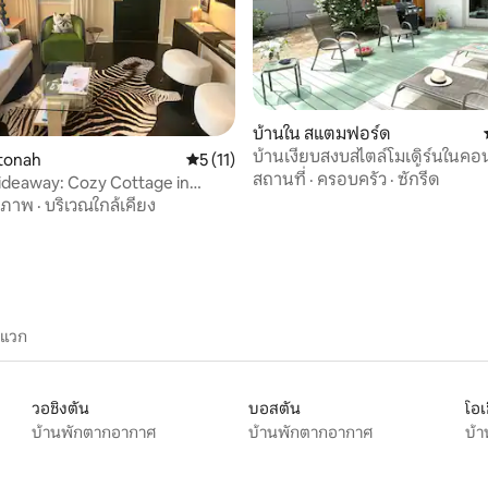
 6 รีวิว
บ้านใน สแตมฟอร์ด
บ้านเงียบสงบสไตล์โมเดิร์นในคอน
atonah
คะแนนเฉลี่ย 5 จาก 5, 11 รีวิว
5 (11)
- 40 นาทีถึงนิวยอร์กซิตี้
สถานที่
·
ครอบครัว
·
ซักรีด
ideaway: Cozy Cottage in
 NY
สภาพ
·
บริเวณใกล้เคียง
ะแวก
วอชิงตัน
บอสตัน
โอเ
บ้านพักตากอากาศ
บ้านพักตากอากาศ
บ้