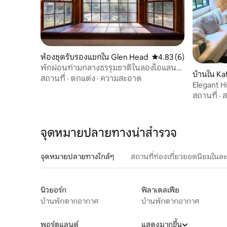
ห้องชุดรับรองแขกใน Glen Head
คะแนนเฉลี่ย 4.83 จาก 5,
4.83 (6)
พักผ่อนท่ามกลางธรรมชาติในลองไอแลนด์
บ้านใน K
+ เพโลตัน + สระว่ายน้ำส่วนรวม
สถานที่
·
ตกแต่ง
·
ความสะอาด
Elegant H
Katonah,
สถานที่
·
จุดหมายปลายทางน่าสำรวจ
จุดหมายปลายทางใกล้ๆ
สถานที่ท่องเที่ยวยอดนิยมในล
นิวยอร์ก
ฟิลาเดลเฟีย
บ้านพักตากอากาศ
บ้านพักตากอากาศ
พอร์ตแลนด์
แสดงมากขึ้น