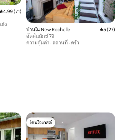
คะแนนเฉลี่ย 4.99 จาก 5, 71 รีวิว
4.99 (71)
แจ้ง
บ้านใน New Rochelle
คะแนนเฉลี่ย 5 จาก 5,
5 (27)
ฮัดสันลักซ์ 79
ความคุ้มค่า
·
สถานที่
·
ครัว
โดนใจเกสต์
โดนใจเกสต์