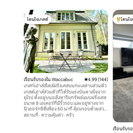
โดนใจเกสต์
โดนใจ
โดนใจเกสต์
โดนใจเกสต
เรือนรับรองใน Waccabuc
คะแนนเฉลี่ย 4.99 จาก 5, 1
4.99 (144)
เกสท์เฮาส์สไตล์ฝรั่งเศสบนทะเลสาบส่วนตัว
เกสต์เฮาส์ส่วนตัวที่ได้รับแรงบันดาลใจจาก
ยุโรป ตั้งอยู่บนอสังหาริมทรัพย์แบบฝรั่งเศส
ขนาด 8 เอเคอร์ที่มีรั้วรอบ และอยู่ห่างจาก
นิวยอร์กซิตีเพียง 60 นาที ล้อมรอบด้วยสวน
ที่ได้รับการดูแลอย่างดี รูปปั้นจากศตวรรษที่
สถานที่
·
ความคุ้มค่า
·
ครัว
18 และทะเลสาบส่วนตัว ทำให้รู้สึกเหมือนได้
เดินทางไปยังสถานที่พักผ่อนในชนบทของ
เรือนรับ
ฝรั่งเศส ที่พักได้รับการออกแบบโดย