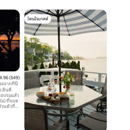
บ้านใน ไร
โดนใจเกสต์
โดนใจเก
รางวัลบ้า
โดนใจเกสต์
โดนใจเก
ซิตี้ได้ส
ผลงานชิ
โดย Ulric
of the ye
Architec
นิตยสาร 
สถานที่
·
ประสบการ
สมัยใหม่
เดินไปยั
สวนธรรม
แนนเฉลี่ย 4.96 จาก 5, 549 รีวิว
4.96 (549)
นิวยอร์กซ
ห้องพักทุก
จจากที่นี่
ธรรมชาติ
 ยินดี
ประสบการ
ึกอบรมแล้ว
ใหม่!
ติม) ที่จอด
วนตัวที่
นิวยอร์ก
าทีผ่านย่าน
้านขายของ
ต่างๆ ให้