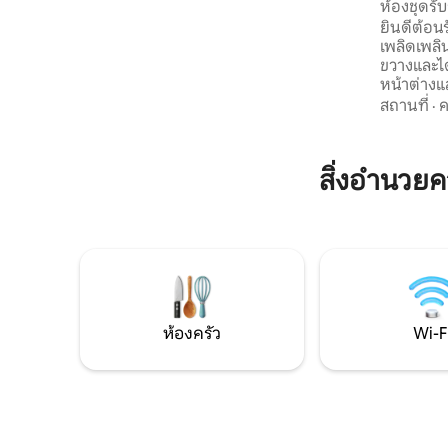
ห้องชุดรั
สถาปนิกเดวิด อีสตัน ผสมผสานความสง่า
ยินดีต้อน
งามแบบคลาสสิกเข้ากับความสะดวกสบาย
เพลิดเพลิน
แบบโมเดิร์น: พื้นหินที่ให้ความร้อน ชั้นวาง
ขวางและได
ผ้าเช็ดตัวที่ให้ความร้อน ผ้าปูที่นอนคุณภาพ
หน้าต่าง
ดี การตกแต่งที่พิถีพิถัน และทางเข้าส่วนตัว
ส่วนตัวเหม
สถานที่
·
ค
เหมาะสำหรับการพักผ่อนในวันหยุดสุด
เหมาะสำหร
สัปดาห์อย่างมีระดับหรือการพักผ่อนอย่าง
นักเดินทาง
เงียบสงบ
แห่งนี้ผ
สิ่งอำนวย
สะดวกสบายในย
มาที่นี่เพ
พักระยะยาว
ต้องการเ
และผ่อนคล
การเข้าพั
ห้องครัว
Wi-F