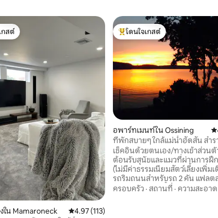
เกสต์
โดนใจเกสต์
์ที่สุด
โดนใจเกสต์ที่สุด
44 รีวิว
อพาร์ทเมนท์ใน Ossining
คะ
ที่พักสบายๆ ใกล้แม่น้ำฮัดสัน สำรว
เช็คอินด้วยตนเอง/ทางเข้าส่วนตัว
ต้อนรับสุนัขและแมวที่ผ่านการฝ
(ไม่มีค่าธรรมเนียมสัตว์เลี้ยงเพิ่มเ
รถริมถนนสำหรับรถ 2 คัน แฟลตส่
เงียบสงบบนแม่น้ำฮัดสัน รถไฟไป
ครอบครัว
·
สถานที่
·
ความสะอาด
ซิตี้ (สถานีสการ์โบโรห์) เดิน 10 น
ประวัติศาสตร์ ห้างอคาเดียน (ร
รองใน Mamaroneck
คะแนนเฉลี่ย 4.97 จาก 5, 113 รีวิว
4.97 (113)
ชำสตาร์บัคส์ฯลฯ) เดิน 7 นาที มีสิ่ง