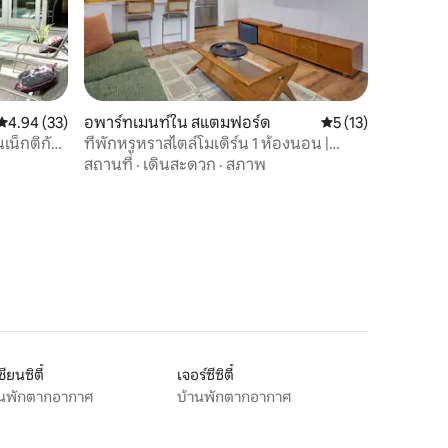
คะแนนเฉลี่ย 4.94 จาก 5, 33 รีวิว
4.94 (33)
อพาร์ทเมนท์ใน สแตมฟอร์ด
คะแนนเฉลี่ย 5 จาก 5,
5 (13)
เน็กติกัต
ที่พักหรูหราสไตล์โมเดิร์น 1 ห้องนอน |
ใจกลางตัวเมืองสแตมฟอร์ด
สถานที่
·
เดินสะดวก
·
สภาพ
ชียนซิตี้
เจอร์ซีซิตี้
านพักตากอากาศ
บ้านพักตากอากาศ