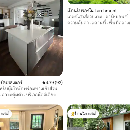
เรือนรับรองใน Larchmont
เกสต์เฮาส์สวยงาม - ลาร์ชมอนต์
ความคุ้มค่า
·
สถานที่
·
พื้นที่กลาง
 11 รีวิว
ร์ตเชสเตอร์
คะแนนเฉลี่ย 4.79 จาก 5, 92 รีวิว
4.79 (92)
หรับผู้เข้าพักพร้อมทางเข้าส่วน
·
ความคุ้มค่า
·
บริเวณใกล้เคียง
เกสต์
โดนใจเกสต์
์ที่สุด
โดนใจเกสต์ที่สุด