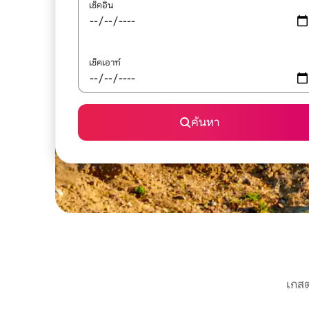
เช็คอิน
เช็คเอาท์
ค้นหา
เกสต