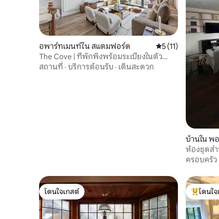
อพาร์ทเมนท์ใน สแตมฟอร์ด
คะแนนเฉลี่ย 5 จาก 5,
5 (11)
The Cove | ที่พักพิงพร้อมระเบียงในตัว
เมืองสแตมฟอร์ด
สถานที่
·
บริการต้อนรับ
·
เดินสะดวก
บ้านใน พอ
ห้องชุดสำ
ตัว
ครอบครัว
โดนใจเกสต์
โดนใจ
โดนใจเกสต์
โดนใจเกสต