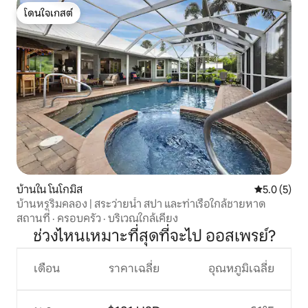
โดนใจเกสต์
โดนใจเกสต์
บ้านใน โนโกมิส
คะแนนเฉลี่ย 
5.0 (5)
บ้านหรูริมคลอง | สระว่ายน้ำ สปา และท่าเรือใกล้ชายหาด
สถานที่
·
ครอบครัว
·
บริเวณใกล้เคียง
ช่วงไหนเหมาะที่สุดที่จะไป ออสเพรย์?
เดือน
ราคาเฉลี่ย
อุณหภูมิเฉลี่ย