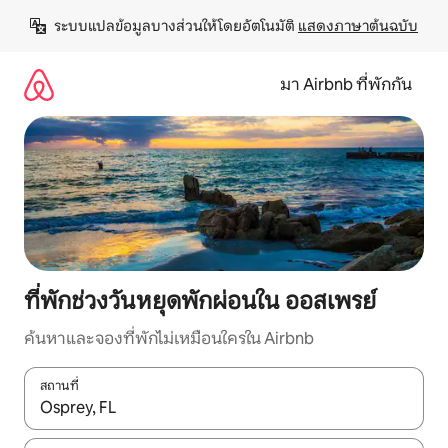
ข้าม
ระบบแปลข้อมูลบางส่วนให้โดยอัตโนมัติ 
แสดงภาษาต้นฉบับ
ไป
ยัง
เนื้อหา
มา Airbnb ที่พักกัน
ที่พักช่วงวันหยุดพักผ่อนใน ออสเพรย์
ค้นหาและจองที่พักไม่เหมือนใครใน Airbnb
สถานที่
ใช้ลูกศรขึ้นลง หรือใช้การสัมผัสหรือปัด เพื่อสำรวจผลการค้นหา