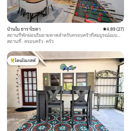
บ้านใน ซาราโซตา
คะแนนเฉลี่ย 4.
4.89 (27)
สถานที่พักผ่อนริมชายหาดสำหรับครอบครัวที่สมบูรณ์แบบ
ใกล้ซีเอสต้าคี
สถานที่
·
ครอบครัว
·
ครัว
โดนใจเกสต์
โดนใจเกสต์ที่สุด