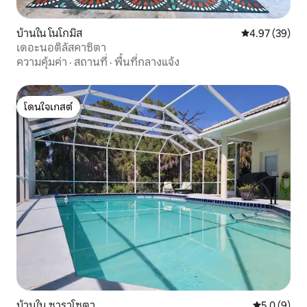
บ้านใน โนโกมิส
คะแนนเฉลี่ย 4.
4.97 (39)
เดอะนอติลัสคาซิตา
ความคุ้มค่า
·
สถานที่
·
พื้นที่กลางแจ้ง
โดนใจเกสต์
โดนใจเกสต์
บ้านใน ซาราโซตา
คะแนนเฉลี่ย 
5.0 (9)