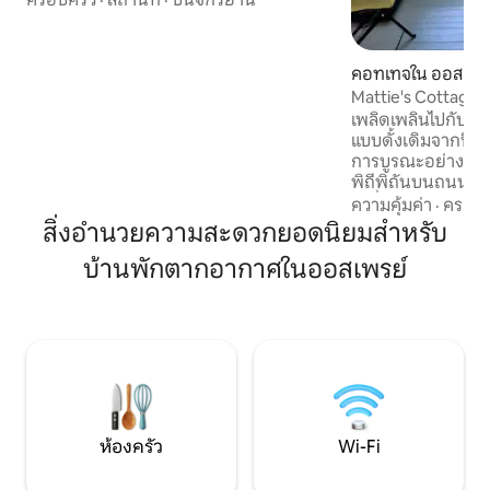
นี้มีการวางแปลนแบบเปิดโล่งที่สว่าง ห้อง
ครัวชั้นเลิศพร้อมเครื่องใช้ไฟฟ้าเหล็กไร้สนิม
และห้องน้ำที่ได้รับแรงบันดาลใจจากสปา
คอทเทจใน ออสเพร
ด้านนอก ผ่อนคลายในสวรรค์สนามหลัง
Mattie's Cottage ใ
บ้านของคุณเองด้วยสระว่ายน้ำอุ่น เฉลียงมี
เพลิดเพลินไปกับก
ตาข่ายกั้น เก้าอี้นั่งเล่น บาร์ทานอาหาร
แบบดั้งเดิมจากปี 191
กลางแจ้ง เตาปิ้งย่าง และหลุมก่อไฟสำหรับ
การบูรณะอย่างพิถี
ค่ำคืนที่อบอุ่น เหมาะสำหรับครอบครัว คู่รัก
พิถีพิถันบนถนนที่เ
หรือกลุ่มเล็ก ๆ
ร่มรื่นในย่านออสเพ
ความคุ้มค่า
·
ครอบค
เป็นหนึ่งในเขตที่อยู
สิ่งอำนวยความสะดวกยอดนิยมสำหรับ
ซาราโซตาเคาน์ตี ระ
บ้านพักตากอากาศในออสเพรย์
ล้อม ระเบียงด้านหลั
หลังคาเหล็ก เดินไปชายอ่าว ร้านอาหาร แห
ล่งช้อปปิ้ง ห้องส
สถานที่ทางประวัติศ
ชายหาดอันโด่งดังร
เที่ยวทั้งหมดในซา
เวลาไม่นาน
ห้องครัว
Wi-Fi