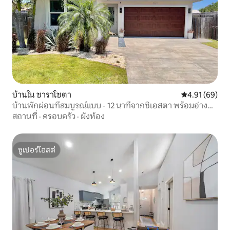
บ้านใน ซาราโซตา
คะแนนเฉลี่ย 4.
4.91 (69)
บ้านพักผ่อนที่สมบูรณ์แบบ - 12 นาทีจากซิเอสตา พร้อมอ่างน้ำ
ร้อน
สถานที่
·
ครอบครัว
·
ผังห้อง
ซูเปอร์โฮสต์
ซูเปอร์โฮสต์