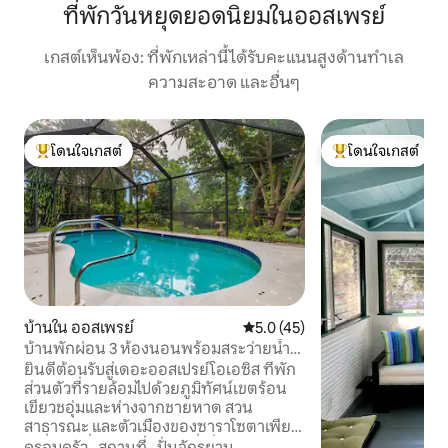
ที่พักวันหยุดยอดนิยมในออสเพรย์
เกสต์เห็นพ้อง: ที่พักเหล่านี้ได้รับคะแนนสูงด้านทำเล
ความสะอาด และอื่นๆ
โดนใจเกสต์
โดนใจเกสต์
โดนใจเกสต์ที่สุด
โดนใจเกสต์ที่สุด
บ้านใน ออสเพรย์
คะแนนเฉลี่ย 5.0 จาก 5, 45 รีวิว
5.0 (45)
บ้านพักผ่อน 3 ห้องนอนพร้อมสระว่ายน้ำ
ใกล้ซาราโซตา
ยินดีต้อนรับสู่เดอะออสเปรย์โอเอซิส ที่พัก
ส่วนตัวที่รายล้อมไปด้วยภูมิทัศน์เขตร้อน
เขียวชอุ่มและห่างจากชายหาด สวน
สาธารณะ และตัวเมืองของซาราโซตาเพียง
ไม่กี่นาที ที่พัก 3 ห้องนอนที่เพิ่งปรับปรุงใหม่
ครอบครัว
·
สถานที่
·
ปั่นจักรยาน