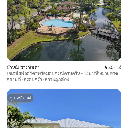
บ้านใน ซาราโซตา
คะแนนเฉลี่ย 5
5.0 (15)
โอเอซิสฟลอริดาพร้อมอุปกรณ์ครบครัน • 12 นาทีถึงชายหาด
สถานที่
·
ครอบครัว
·
ความถูกต้อง
ซูเปอร์โฮสต์
ซูเปอร์โฮสต์