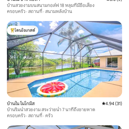
บ้านสวยงามบนสนามกอล์ฟ 18 หลุมที่มีชื่อเสียง
ครอบครัว
·
สถานที่
·
สนามหลังบ้าน
โดนใจเกสต์
โดนใจเกสต์ที่สุด
บ้านใน โนโกมิส
คะแนนเฉลี่ย 4.
4.94 (31)
บ้านริมน้ำสวยงาม สระว่ายน้ำ 7 นาทีถึงชายหาด
ครอบครัว
·
สถานที่
·
ครัว