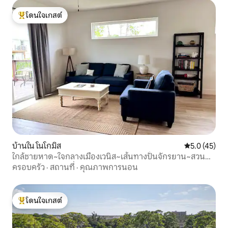
โดนใจเกสต์
โดนใจเกสต์ที่สุด
บ้านใน โนโกมิส
คะแนนเฉลี่ย 5
5.0 (45)
ใกล้ชายหาด~ใจกลางเมืองเวนิส~เส้นทางปั่นจักรยาน~สวน
สาธารณะ
ครอบครัว
·
สถานที่
·
คุณภาพการนอน
โดนใจเกสต์
โดนใจเกสต์ที่สุด