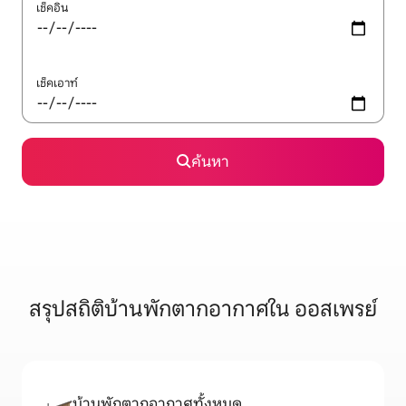
เช็คอิน
เช็คเอาท์
ค้นหา
สรุปสถิติบ้านพักตากอากาศใน ออสเพรย์
บ้านพักตากอากาศทั้งหมด