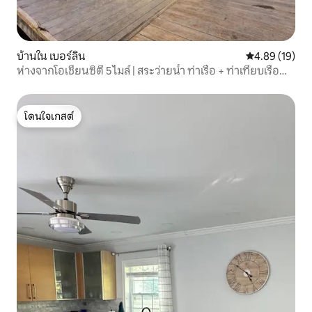
บ้านใน เบอร์ลิน
คะแนนเฉลี่ย 4.
4.89 (19)
ห่างจากโอเชียนซิตี 5 ไมล์ | สระว่ายน้ำ ท่าเรือ + ท่าเทียบเรือ
คายัค
โดนใจเกสต์
โดนใจเกสต์