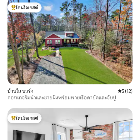
โดนใจเกสต์
โดนใจเกสต์ที่สุด
บ้านใน นวร์ก
คะแนนเฉลี่ย
5 (12)
คอทเทจริมน้ำและชายฝั่งพร้อมพายเรือคายัคและจับปู
โดนใจเกสต์
โดนใจเกสต์ที่สุด