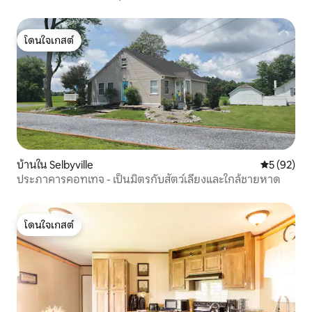
โดนใจเกสต์
โดนใจเกสต์
บ้านใน Selbyville
คะแนนเฉลี่ย
5 (92)
ประภาคารคอทเทจ - เป็นมิตรกับสัตว์เลี้ยงและใกล้ชายหาด
โดนใจเกสต์
โดนใจเกสต์