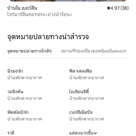
บ้านใน เบอร์ลิน
คะแนนเฉลี่ย 4.
4.97 (38)
ไวท์มาร์ลินคอทเทจ>อ่างน้ำร้อน<
จุดหมายปลายทางน่าสำรวจ
จุดหมายปลายทางใกล้ๆ
สถานที่ท่องเที่ยวยอดนิยมในละแวก
นิวยอร์ก
ฟิลาเดลเฟีย
บ้านพักตากอากาศ
บ้านพักตากอากาศ
วอชิงตัน
โอเชียนซิตี้
บ้านพักตากอากาศ
บ้านพักตากอากาศ
พิตต์สเบิร์ก
เวอร์จิเนียบีช
บ้านพักตากอากาศ
บ้านพักตากอากาศ
ราลี
แสดงมากขึ้น