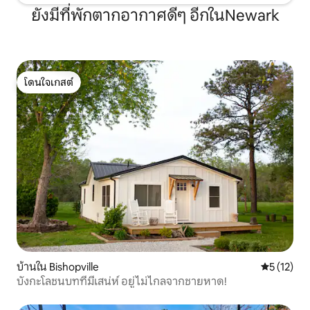
ยังมีที่พักตากอากาศดีๆ อีกในNewark
โดนใจเกสต์
โดนใจเกสต์
บ้านใน Bishopville
คะแนนเฉลี่ย
5 (12)
บังกะโลชนบทที่มีเสน่ห์ อยู่ไม่ไกลจากชายหาด!