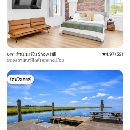
อพาร์ทเมนท์ใน Snow Hill
คะแนนเฉลี่ย 4.
4.97 (59)
ยอดเขาสโนว์ฮิลล์ใจกลางเมือง
โดนใจเกสต์
โดนใจเกสต์