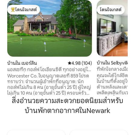
โดนใจเกสต์
โดนใจเกสต์
โดนใจเกสต์ที่สุด
โดนใจเกสต์
บ้านใน Selbyville
บ้านใน เบอร์ลิน
คะแนนเฉลี่ย 4.98 จาก 5, 104 รีวิว
4.98 (104)
ที่พักใจกลางเมืองพ
แอสเซทีก กอล์ฟ โอเชียนซิตี ทุกอย่างอยู่ใน
ระยะไม่กี่นาที!
คุณจะได้ใกล้ชิดกับ
Worcester Co. ใบอนุญาตเลขที่ 859 โปรด
ในบ้านที่ตั้งอยู่ใจ
ทราบว่า: จำนวนผู้เข้าพักที่อนุญาต: นัก
ด้านหลังและเตาปิ้
กอล์ฟไม่เกิน 8 คน (อายุขั้นต่ำ 25 ปี) ผู้ใหญ่
เพลิดเพลินกับเวลา
ไม่เกิน 10 คน (อายุขั้นต่ำ 25 ปี) ครอบครัวที่
บ้านที่มีรั้วล้อมรอบ
เกี่ยวข้องรองรับผู้เข้าพักได้สูงสุด 12 คน เรา
สิ่งอำนวยความสะดวกยอดนิยมสำหรับ
ที่สมบูรณ์แบบสำหร
ไม่ให้กลุ่มนักเรียนมัธยมปลายเช่า โปรด
บ้านพักตากอากาศในNewark
เรายินดีต้อนรับสุน
ทราบว่าเราเป็นเจ้าของบ้านสีขาวที่อยู่ติด
น้ำหนัก เรามีสิ่ง
กับที่พักระยะสั้นของเรา บางครั้งคุณอาจ
สัตว์เลี้ยงเฉพาะขน
เห็นเราอยู่ที่นั่น แต่เรามุ่งมั่นที่จะให้ความ
สุนัขของคุณเมื่อจอ
สะดวกสบายและความเป็นส่วนตัวแก่คุณ
พื้นฐานเพื่อให้เราส
ตั้งอยู่ห่างจากชายหาด Assateague Island