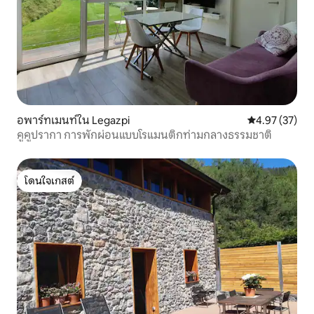
เพื่อไม่ให้รบกวนการอยู่ร่วมกันกับเพื่อน
บ้านซึ่งไม่ได้หมายความว่าลูกค้าจะไม่
สามารถเพลิดเพลินกับการเข้าพักนี้ได้
อพาร์ทเมนท์ใน Legazpi
คะแนนเฉลี่ย 4.
4.97 (37)
คูคูปรากา การพักผ่อนแบบโรแมนติกท่ามกลางธรรมชาติ
โดนใจเกสต์
โดนใจเกสต์