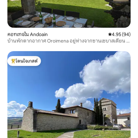
คอทเทจใน Andoain
คะแนนเฉลี่ย 4.
4.95 (94)
บ้านพักตากอากาศ Oroimena อยู่ห่างจากซานเซบาสเตียน 15
นาที
โดนใจเกสต์
โดนใจเกสต์ที่สุด