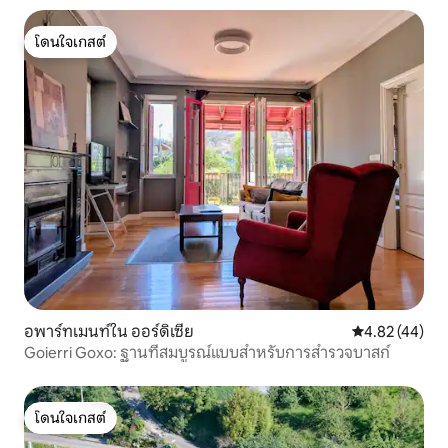
โดนใจเกสต์
โดนใจเกสต์
อพาร์ทเมนท์ใน ออร์ดิเซีย
คะแนนเฉลี่ย 4.
4.82 (44)
Goierri Goxo: ฐานที่สมบูรณ์แบบสำหรับการสำรวจบาสก์
โดนใจเกสต์
โดนใจเกสต์