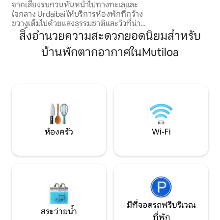
จากเสียงรบกวนหันหน้าไปทางทะเลและ
TV, jardín, terraza,
ใจกลาง Urdaibai ให้บริการห้องพักที่กว้าง
barbacoa, parque 
ขวางเต็มไปด้วยแสงธรรมชาติและวิวที่น่าทึ่ง
y Wifi.
บนพื้นเป็นห้องสวีทที่มีห้องพักพร้อม
สิ่งอำนวยความสะดวกยอดนิยมสำหรับ
ESFCTU00002000
ห้องน้ำในตัว มีห้องในตัวพร้อมห้องน้ำ ห้อง
บ้านพักตากอากาศในMutiloa
ครัวเปิดให้บริการห้องรับประทานอาหาร
พร้อมโต๊ะขนาดใหญ่ ห้องนั่งเล่นมีโซฟา
cheslon ห้องพักทั้งห้องมีวิวมุมกว้างของ
ปากแม่น้ำ Urdaibai ซึ่งคุณสามารถชม
ธรรมชาติจากภายในที่พักได้ เพื่อความ
เพลิดเพลินในการเข้าพักของคุณห้องพักจะ
ออกจากพื้นที่วิวทะเลที่มีห้องครัวห้องรับ
ประทานอาหารและห้องนั่งเล่นที่เชิญคุณ
มาพักผ่อน หน้าต่างที่งดงามของห้องนั่ง
ห้องครัว
Wi-Fi
เล่นมีกันสาดแบบยืดขยายได้ซึ่งช่วยปกป้อง
วันจากแสงแดดมาก ห้องนั่งเล่นของคุณมี
เครือข่าย Wi-Fi และทีวีขนาด 42 "พร้อมการ
เชื่อมต่อกับเน็ตฟลิกซ์และกีฬามากมาย ทั้ง
คู่มีตู้เสื้อผ้าขนาดใหญ่พร้อมโต๊ะรีดผ้าและ
โต๊ะรีดผ้า ห้องครัวมีเครื่องใช้ไฟฟ้าต่อไปนี้:
ตู้เย็น - ตู้แช่แข็งเครื่องล้างจานเตา
ไมโครเวฟเตาแม่เหล็กไฟฟ้าพร้อมเครื่องดูด
มีที่จอดรถฟรีบริเวณ
ควันและอาหารเช้ารวมถึงอุปกรณ์สำหรับ
สระว่ายน้ำ
ที่พัก
เตรียมอาหาร นอกจากนี้เพื่อให้ในระหว่าง