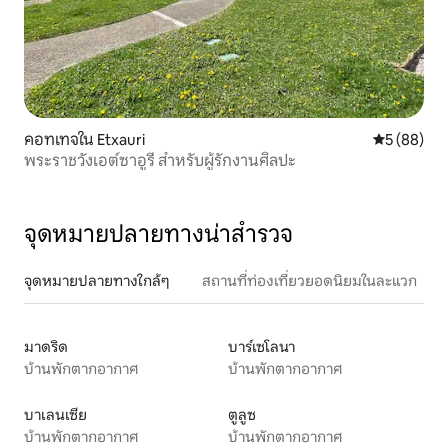
คอทเทจใน Etxauri
คะแนนเฉลี่ย
5 (88)
พระราชวังเอต์ซาอูรี สำหรับผู้รักงานศิลปะ
จุดหมายปลายทางน่าสำรวจ
จุดหมายปลายทางใกล้ๆ
สถานที่ท่องเที่ยวยอดนิยมในละแวก
มาดริด
บาร์เซโลนา
บ้านพักตากอากาศ
บ้านพักตากอากาศ
บาเลนเซีย
ตูลูซ
บ้านพักตากอากาศ
บ้านพักตากอากาศ