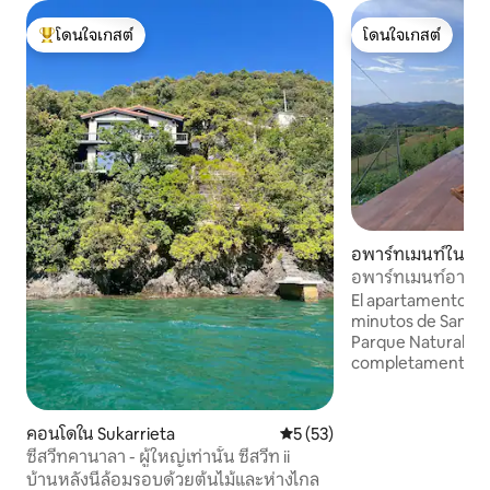
โดนใจเกสต์
โดนใจเกสต์
โดนใจเกสต์ที่สุด
โดนใจเกสต์
อพาร์ทเมนท์ใน A
อพาร์ทเมนท์อาตาร
ราลาร์
El apartamento At
minutos de San Se
Parque Natural de 
completamente ro
y tranquilidad. Cu
habitación de una
litera de dos cama
คอนโดใน Sukarrieta
คะแนนเฉลี่ย 5 จาก 5, 53 รีวิว
5 (53)
y un espacio desti
ซีสวีทคานาลา - ผู้ใหญ่เท่านั้น ซีสวีท ii
comedor y sala de
บ้านหลังนี้ล้อมรอบด้วยต้นไม้และห่างไกล
dispone de calefa