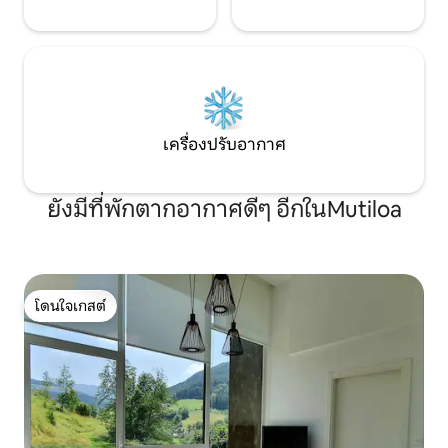
การเข้าพักของคุณคุณสามารถเพลิดเพลิน
ไปกับวิวที่งดงามเหนือทะเลห้องสวีทของ
คุณมีระเบียงขนาดใหญ่ที่ล้อมรอบ ห้องนี้มี
ชุดรับประทานอาหารกลางแจ้งและเก้าอี้
นวมสำหรับช่วงเย็นของคุณเพื่อขยายใน
บรรยากาศสุดพิเศษนี้ สวนนี้ตั้งอยู่บนพื้น
ฐานของพืชและต้นไม้ที่มีถิ่นกำเนิดในแอ่ง
เครื่องปรับอากาศ
น้ำของ Urdaibai ตามภูมิทัศน์ที่ปรับให้เข้า
กับสภาพภูมิประเทศ ดังนั้นในทุกฤดูกาล
ของปีเราสามารถเพลิดเพลินกับการสังเกต
ยังมีที่พักตากอากาศดีๆ อีกในMutiloa
พืชที่สอดคล้องกับแต่ละฤดูกาล นอกจากนี้
คุณยังสามารถเพลิดเพลินไปกับระเบียง
ทั่วไปที่มีเก้าอี้อาบแดด 4 ตัวร่มขนาดใหญ่
และชุดเลานจ์กลางแจ้ง นอกจากนี้ยังมี
ระเบียงอีกแห่งใต้ต้นปาล์มที่ช่วยให้คุณ
เพลิดเพลินกับส่วนที่เหลือ ผู้ใหญ่เท่านั้นไม่
โดนใจเกสต์
โดนใจเกสต์
อนุญาตให้เข้าถึงผู้ที่มีอายุต่ำกว่า 18 ปีซึ่ง
ตอบสนองต่อจิตวิญญาณของ Bustin-
Baso ซึ่งมีจุดมุ่งหมายให้ลูกค้าค้นหาสภาพ
แวดล้อมสำหรับผู้ใหญ่ที่ช่วยให้พวกเขาผ่อน
คลายซึ่งจะช่วยให้คู่รักหาที่พักของพวกเขา
และความเงียบสงบ ห้ามนำสัตว์เลี้ยงเข้า
ที่พัก นอกจากนี้ยังไม่อนุญาตให้จัดปาร์ตี้