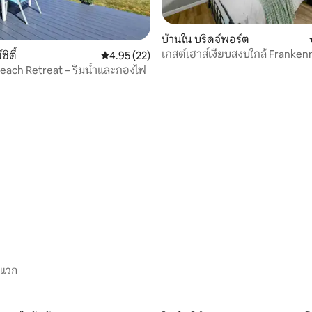
บ้านใน บริดจ์พอร์ต
เกสต์เฮาส์เงียบสงบใกล้ Franke
ซิตี้
คะแนนเฉลี่ย 4.95 จาก 5, 22 รีวิว
4.95 (22)
95 รีวิว
Birch Run
Beach Retreat – ริมน้ำและกองไฟ
ะแวก