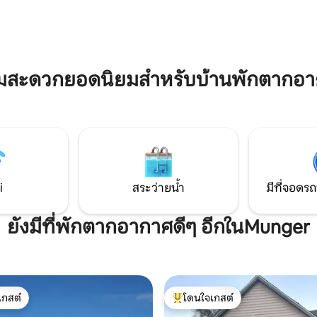
ล่องฟรีสำหรับ 2 ท่านและช็อกโ
งครัวที่มีอุปกรณ์ครบครัน ห้องน้ำ
เบอร์รี่ฟรีที่ Zak's & Mac's ทุกครั้ง
บ 1 ห้อง: สะอาดและทันสมัยเหมาะ
คุณจะชอบทำเลและอพาร์ทเมนท์
้องการของคุณ ที่จอดรถ
จองวันนี้! คุณจะชอบที่นี่!
พลิดเพลินกับที่จอดรถที่ไม่ยุ่ง
อดภัยระหว่างเข้าพัก
ามสะดวกยอดนิยมสำหรับบ้านพักตากอ
i
สระว่ายน้ำ
มีที่จอดรถ
ยังมีที่พักตากอากาศดีๆ อีกในMunger
เกสต์
โดนใจเกสต์
์ที่สุด
โดนใจเกสต์ที่สุด