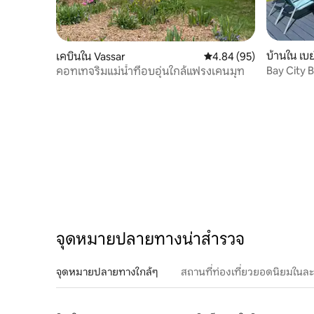
บ้านใน เบย์
เคบินใน Vassar
คะแนนเฉลี่ย 4.84 จาก 5, 
4.84 (95)
Bay City 
คอทเทจริมแม่น้ำที่อบอุ่นใกล้แฟรงเคนมุท
จุดหมายปลายทางน่าสำรวจ
จุดหมายปลายทางใกล้ๆ
สถานที่ท่องเที่ยวยอดนิยมในล