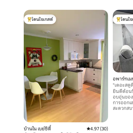
โดนใจเกสต์
โดนใจ
โดนใจเกสต์ที่สุด
โดนใจเกสต
อพาร์ทเมนท
"เดอะสตูดิ
ยินดีต้อนร
อบอุ่นของค
การออกแบ
สะดวกสบาย
เดินทางคน
น่าจดจำ ฟีเจอร์ที่คุณจะหลงรัก: ห้องนั่งเล่น
สไตล์ลอฟท์
บ้านใน เบย์ซิตี้
คะแนนเฉลี่ย 4.97 จาก 5, 
4.97 (30)
ควีนไซส์