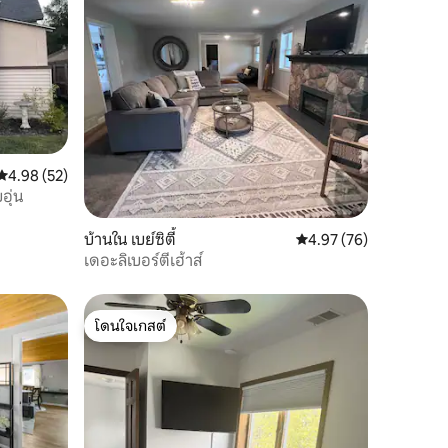
คะแนนเฉลี่ย 4.98 จาก 5, 52 รีวิว
4.98 (52)
อุ่น
บ้านใน เบย์ซิตี้
คะแนนเฉลี่ย 4.97 จาก 5,
4.97 (76)
เดอะลิเบอร์ตี้เฮ้าส์
โดนใจเกสต์
โดนใจเกสต์