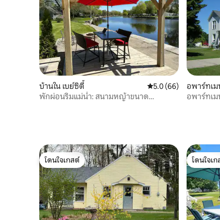
บ้านใน เบย์ซิตี้
คะแนนเฉลี่ย 5.0 จาก 5, 
5.0 (66)
อพาร์ทเมน
พักผ่อนริมแม่น้ำ: สนามหญ้าขนาด
อพาร์ทเมน
ใหญ่•ครัวกลางแจ้ง•ทางลาดเรือ
ซิตี
โดนใจเกสต์
โดนใจเกส
โดนใจเกสต์
โดนใจเกส