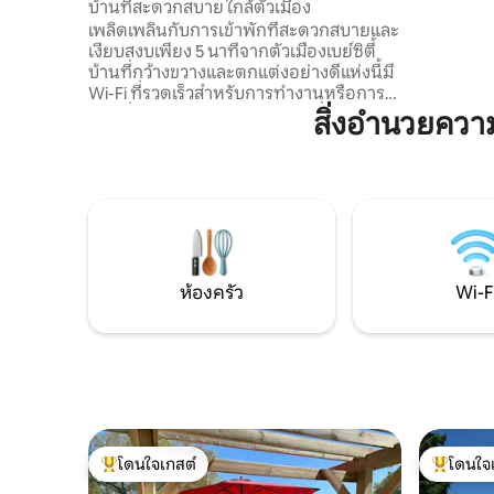
บ้านที่สะดวกสบาย ใกล้ตัวเมือง
ค่ำคืน ห้อ
เพลิดเพลินกับการเข้าพักที่สะดวกสบายและ
เต็มรูปแบ
เงียบสงบเพียง 5 นาทีจากตัวเมืองเบย์ซิตี้
กับความต
บ้านที่กว้างขวางและตกแต่งอย่างดีแห่งนี้มี
นอกถนน: เ
Wi-Fi ที่รวดเร็วสำหรับการทำงานหรือการส
ยากและปล
ตรีมมิ่ง เตียงคิงไซส์และควีนไซส์ที่กว้างขวาง
สิ่งอำนวยคว
สำหรับการพักผ่อนยามค่ำคืน ห้องน้ำเต็ม
รูปแบบ 2 ห้อง และระเบียงที่มีฉากกั้นเหมาะ
สำหรับการดื่มกาแฟยามเช้าหรือการผ่อน
คลายในตอนเย็น ตั้งอยู่ในย่านที่อยู่อาศัยที่
ปลอดภัยและเข้าถึงร้านอาหาร ช้อปปิ้ง และ
สถานที่ท่องเที่ยวในท้องถิ่นได้ง่าย เหมาะ
สำหรับนักเดินทางเพื่อธุรกิจคู่รักหรือการ
พักผ่อนช่วงวันหยุดสุดสัปดาห์ มีเครื่องซัก
ห้องครัว
Wi-F
ผ้าและเครื่องอบผ้าในบริเวณที่พัก
โดนใจเกสต์
โดนใจ
โดนใจเกสต์ที่สุด
โดนใจเกสต