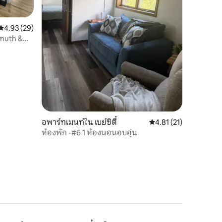
คะแนนเฉลี่ย 4.93 จาก 5, 29 รีวิว
4.93 (29)
nmuth &
อพาร์ทเมนท์ใน เบย์ซิตี้
คะแนนเฉลี่ย 4.81 จาก 5,
4.81 (21)
ห้องพัก -#6 1 ห้องนอนอบอุ่น