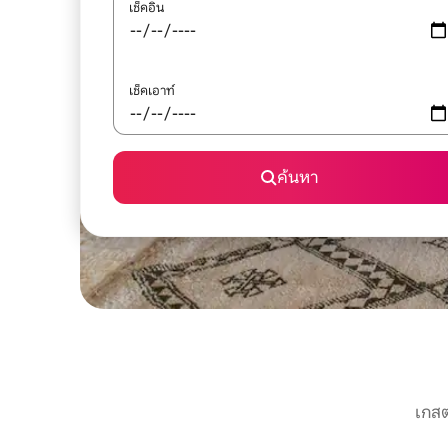
เช็คอิน
เช็คเอาท์
ค้นหา
เกสต