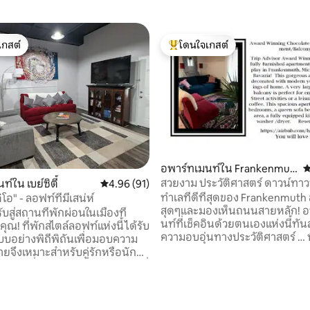
เกสต์
โดนใจเกสต์
์ที่สุด
โดนใจเกสต์ที่สุด
อพาร์ทเมนท์ใน Frankenmut
ค
h
สวยงาม ประวัติศาสตร์ ดาวน์ทาว
์ใน เบย์ซิตี้
คะแนนเฉลี่ย 4.96 จาก 5, 91 รีวิว
4.96 (91)
Haus Apt-ลด 15%!
ทำเลที่ดีที่สุดของ Frankenmut
โอ" - ลอฟท์ที่มีเสน่ห์
สุดๆและมองเห็นถนนสายหลัก! อ
ับสู่สถานที่พักผ่อนในเมืองที่
นท์ที่เช็คอินด้วยตนเองแห่งนี้ทัน
ุณ! ที่พักสไตล์ลอฟท์แห่งนี้ได้รับ
ความอบอุ่นทางประวัติศาสตร์ … พ
บอย่างพิถีพิถันเพื่อมอบความ
ครัวเต็มรูปแบบระเบียงขนาด XL ที่
จึงเหมาะสำหรับคู่รักหรือนัก
เฟอร์นิเจอร์ครบครันสำหรับการจ
เดียวที่กำลังมองหาการเข้าพักที่
เยี่ยมชมหรือการดูผู้คน มันน่ารักมากอพาร์
ทเมนท์ 2 ห้องนอนนี้นอนได้ 6 คน สะอา
: พื้นที่เปิดโล่งน่าอยู่พร้อมเตียง
30 รีวิว
และสดชื่นมาก! สัมผัสประสบการณ์
หรูหราสำหรับการพักผ่อนยาม