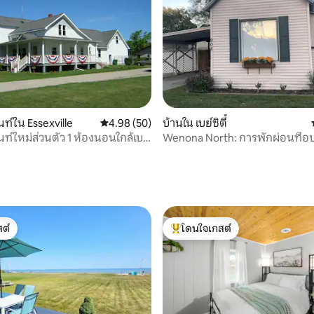
66 รีวิว
ท์ใน Essexville
คะแนนเฉลี่ย 4.98 จาก 5, 50 รีวิว
4.98 (50)
บ้านใน เบย์ซิตี้
ท์ใหม่ส่วนตัว 1 ห้องนอนใกล้เบย์
Wenona North: การพักผ่อนที่อบ
ต์
โดนใจเกสต์
ต์
โดนใจเกสต์ที่สุด