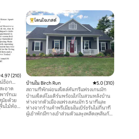
เรือนรับ
โดนใจเกสต์
โดนใจ
เกสต์เฮาส
โดนใจเกสต์ที่สุด
โดนใจเกส
มาเพลิดเพ
ใครและเงี
Heritage 
คลองและห
ดีบนพื้นที
ของเรา ด
สัตว์" พร
สัตว์อื่น
ะแนนเฉลี่ย 4.97 จาก 5, 210 รีวิว
4.97 (210)
พายเรือค
น์ช็อก
บ้านใน Birch Run
คะแนนเฉลี่ย 5.0 จาก 5, 
5.0 (310)
ปลา แม้ว่า
h สะอาด
นาทีแต่คุ
สถานที่พักผ่อนสไตล์คันทรีแฟรงเกนมัท
พาร์ทเม
จากอ่าว S
บ้านสไตล์โมเดิร์นพร้อมไก่ในสวนหลังบ้าน
สมัยด้วย
ห่างจากตัวเมืองแฟรงเคนมัท 5 นาทีและ
ื้นไม้ห้อง
ห่างจากร้านค้าพรีเมียมในเบิร์ชรันไม่กี่นาที
มี
ผู้เข้าพักมีทางเข้าส่วนตัวและเพลิดเพลินกับ
ิบการ
การใช้ห้องนอน 2 ห้องห้องน้ำห้องนั่งเล่น
ห้องครัวที่มีอุปกรณ์ครบครันและระเบียง
ด
ด้านหลัง โปรดทราบว่า เจ้าของที่พักอาศัย
ทัวร์เรือ
อยู่ในบ้านแยกต่างหากและมีทางเข้าส่วนตัว