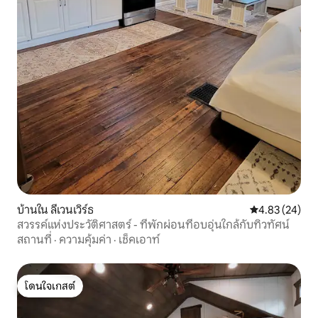
บ้านใน ลีเวนเวิร์ธ
คะแนนเฉลี่ย 4.
4.83 (24)
สวรรค์แห่งประวัติศาสตร์ - ที่พักผ่อนที่อบอุ่นใกล้กับทิวทัศน์
สถานที่
·
ความคุ้มค่า
·
เช็คเอาท์
โดนใจเกสต์
โดนใจเกสต์