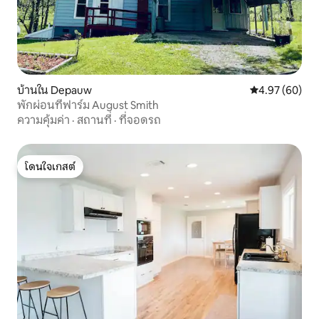
บ้านใน Depauw
คะแนนเฉลี่ย 4.
4.97 (60)
พักผ่อนที่ฟาร์ม August Smith
ความคุ้มค่า
·
สถานที่
·
ที่จอดรถ
โดนใจเกสต์
โดนใจเกสต์