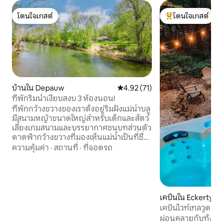
โดนใจเกสต์
โดนใจเกสต์
โดนใจเกสต์
โดนใจเกสต์ที่สุด
บ้านใน Depauw
คะแนนเฉลี่ย 4.92 จาก 5, 71 รีวิว
4.92 (71)
ที่พักริมน้ำเงียบสงบ 3 ห้องนอน!
ที่พักกว้างขวางของเราตั้งอยู่ริมฝั่งแม่น้ำบลู
มีสนามหญ้าขนาดใหญ่สำหรับเด็กและสัตว์
เลี้ยงเกมสนามและบรรยากาศชนบทส่วนตัว
ดาดฟ้ากว้างขวางที่มองเห็นแม่น้ำเป็นที่ชื่น
ชอบของผู้เข้าพักเป็นจุดที่สมบูรณ์แบบ
ความคุ้มค่า
·
สถานที่
·
ที่จอดรถ
สำหรับการผ่อนคลายด้วยกาแฟหรือเครื่อง
ดื่มในขณะที่เพลิดเพลินกับวิวแม่น้ำ ด้านใน
มีการจัดวางแบบเปิดโล่งที่นั่งสบายๆและ
ห้องครัวที่มีอุปกรณ์ครบครัน ใกล้ๆ
เพลิดเพลินกับการพายเรือคายัคเดินป่าและ
เคบินใน Eckerty
รับประทานอาหารท้องถิ่นหรือผ่อนคลาย
เคบินไวท์เทลวูดส์พ
ริมกองไฟ เหมาะอย่างยิ่งสำหรับการพบปะ
ผ่านพาโตกา
ผ่อนคลายกับทั้งคร
สังสรรค์การเฉลิมฉลองหรือการพักผ่อน