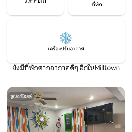
สระว่ายน้ำ
ที่พัก
เครื่องปรับอากาศ
ยังมีที่พักตากอากาศดีๆ อีกในMilltown
ซูเปอร์โฮสต์
ซูเปอร์โฮสต์