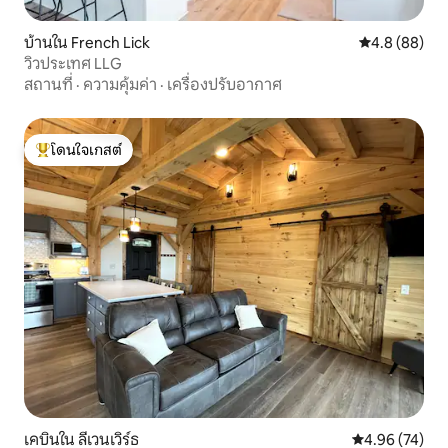
บ้านใน French Lick
คะแนนเฉลี่ย 4
4.8 (88)
วิวประเทศ LLG
สถานที่
·
ความคุ้มค่า
·
เครื่องปรับอากาศ
โดนใจเกสต์
โดนใจเกสต์ที่สุด
เคบินใน ลีเวนเวิร์ธ
คะแนนเฉลี่ย 4.
4.96 (74)