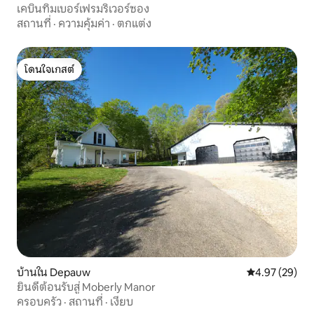
เคบินทิมเบอร์เฟรมริเวอร์ซอง
สถานที่
·
ความคุ้มค่า
·
ตกแต่ง
โดนใจเกสต์
โดนใจเกสต์
บ้านใน Depauw
คะแนนเฉลี่ย 4.
4.97 (29)
ยินดีต้อนรับสู่ Moberly Manor
ครอบครัว
·
สถานที่
·
เงียบ