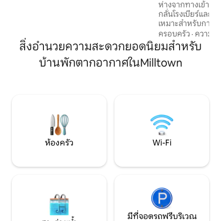
ห่างจากทางเข้าทะ
อย่างสงบตลอดทั้งปี
กลั่นโรงเบียร์และร้
เหมาะสำหรับการผ
การพักผ่อนแบบโรแ
ครอบครัว
·
ความคุ้
สัปดาห์ของสุภาพส
สิ่งอำนวยความสะดวกยอดนิยมสำหรับ
สัตว์ เคบินแห่งนี้ตั้งอยู่ในแกรนท์วูดส์ที่เงียบ
บ้านพักตากอากาศในMilltown
สงบล้อมรอบด้วยธร
ตอนใต้ที่งดงาม คุณจะรักการพักผ่อนใน
อ่างน้ำร้อนสำหรับ 
หน้าที่มีหลังคาและ
หลุมไฟหลังบ้าน เค
Lick/West Baden โ
ห้องครัว
Wi-Fi
มีที่จอดรถฟรีบริเวณ