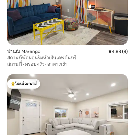
บ้านใน Marengo
คะแนนเฉลี่ย 4
4.88 (8)
สถานที่พักผ่อนริมห้วยในเคฟคันทรี
สถานที่
·
ครอบครัว
·
อาหารเช้า
โดนใจเกสต์
โดนใจเกสต์ที่สุด