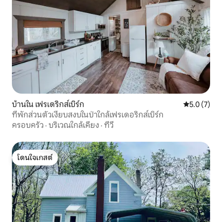
บ้านใน เฟรเดริกส์เบิร์ก
คะแนนเฉลี่ย 
5.0 (7)
ที่พักส่วนตัวเงียบสงบในป่าใกล้เฟรเดอริกส์เบิร์ก
ครอบครัว
·
บริเวณใกล้เคียง
·
ทีวี
โดนใจเกสต์
โดนใจเกสต์