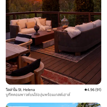
วิลล่าใน St. Helena
คะแนนเฉลี่ย 4.
4.96 (91)
บูทีคคอมพาวด์บนไร่องุ่นพร้อมเกสต์เฮาส์