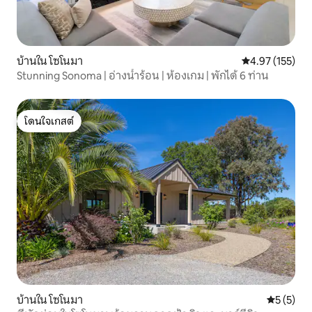
บ้านใน โซโนมา
คะแนนเฉลี่ย 4.9
4.97 (155)
Stunning Sonoma | อ่างน้ำร้อน | ห้องเกม | พักได้ 6 ท่าน
โดนใจเกสต์
โดนใจเกสต์
บ้านใน โซโนมา
คะแนนเฉลี่
5 (5)