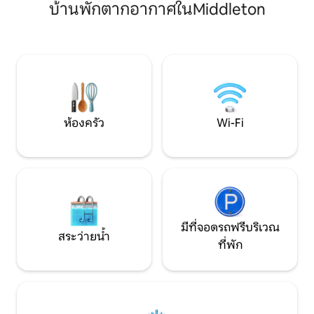
บ้านพักตากอากาศในMiddleton
สุดอลังการ 🎮 หรื
ถิ่นได้ แช่ตัวในอ่างอาบน้ำพร้อมวิวทิวทัศน์
🔥 ในสวนหลังบ้านข
ที่น่าทึ่ง หรือเพลิดเพลินกับซาวน่ารูปถังแยก
ใหม่ทั้งหมดและเต็
ต่างหากเพื่อการเข้าพักที่ผ่อนคลายอย่าง
สะดวกเพื่อความส
สมบูรณ์แบบ 🌺🙏 🌺
สนุกสนาน เรายืดหย
เพื่อให้การเข้าพักข
ไม่ว่าจะเป็นการเฉ
นี่คือการหลบหนีที
จองเลย! 🏡
ห้องครัว
Wi-Fi
มีที่จอดรถฟรีบริเวณ
สระว่ายน้ำ
ที่พัก