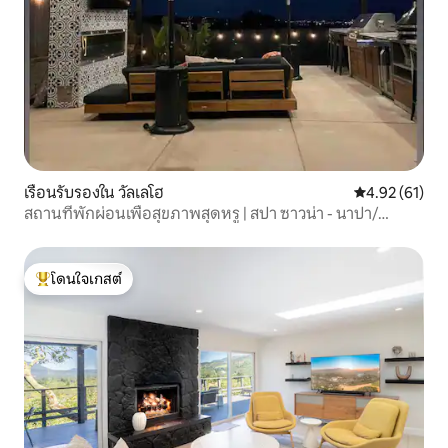
เรือนรับรองใน วัลเลโฮ
คะแนนเฉลี่ย 4.
4.92 (61)
สถานที่พักผ่อนเพื่อสุขภาพสุดหรู | สปา ซาวน่า - นาปา/
ซานฟรานซิสโก/แซก
โดนใจเกสต์
โดนใจเกสต์ที่สุด