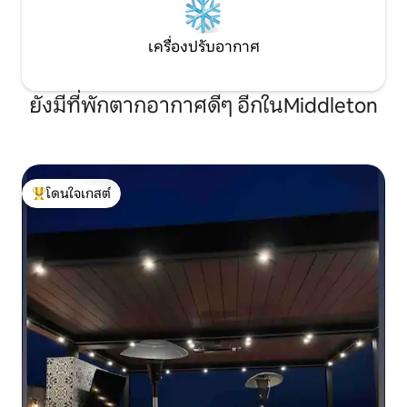
เครื่องปรับอากาศ
ยังมีที่พักตากอากาศดีๆ อีกในMiddleton
โดนใจเกสต์
โดนใจเกสต์ที่สุด