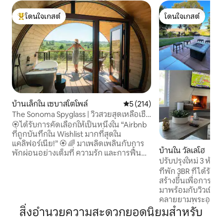
โดนใจเกสต์
โดนใจเกสต์
โดนใจเกสต์ที่สุด
โดนใจเกสต์
บ้านเล็กใน เซบาสโตโพล์
คะแนนเฉลี่ย 5 จาก 5, 214 รีวิว
5 (214)
The Sonoma Spyglass | วิวสวยสุดเหลือเชื่อ
+ ซาวน่า
🏵️ ได้รับการคัดเลือกให้เป็นหนึ่งใน “Airbnb
ที่ถูกบันทึกใน Wishlist มากที่สุดใน
แคลิฟอร์เนีย!” 🏵️ 🌈 มาเพลิดเพลินกับการ
บ้านใน วัลเลโฮ
พักผ่อนอย่างเต็มที่ ความรัก และการฟื้นฟู
ปรับปรุงใหม่ 3 ห้อง
พลัง! ❤️ 🌺 Sonoma Spyglass ของเราเป็น
ร้อน • ห้องเล่น • วิ
ที่พัก 3BR ที่ได้รั
สถานที่พักผ่อนที่สวยงาม ออกแบบและ
สร้างขึ้นเพื่อการเข้
สร้างโดย Artistree Home ผสมผสานความ
มาพร้อมกับวิวเนิน
ยั่งยืนเข้ากับการเชื่อมโยงอย่างลึกซึ้งกับ
คลายยามพระอาทิต
ธรรมชาติอย่างลงตัว 🍇 ที่พักแห่งนี้ตั้งอยู่
ของเมืองที่น่าทึ่ง 
ใจกลางไวน์คันทรีของโซโนมา สามารถเดิน
สิ่งอำนวยความสะดวกยอดนิยมสำหรับ
ร้อนขนาดใหญ่ ♨️ ท
ไปยังสถานที่ใกล้เคียงและโรงบ่มไวน์ในท้อง