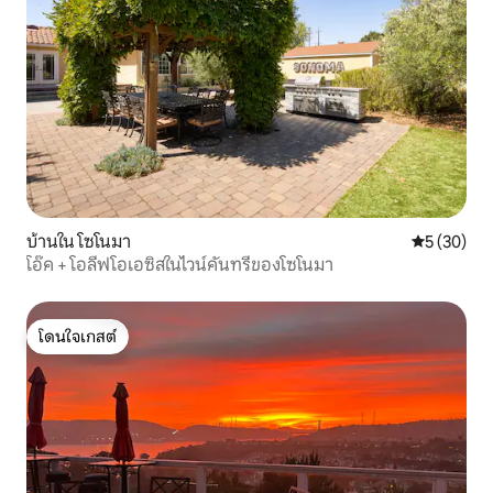
บ้านใน โซโนมา
คะแนนเฉลี่ย
5 (30)
โอ๊ค + โอลีฟโอเอซิสในไวน์คันทรีของโซโนมา
โดนใจเกสต์
โดนใจเกสต์