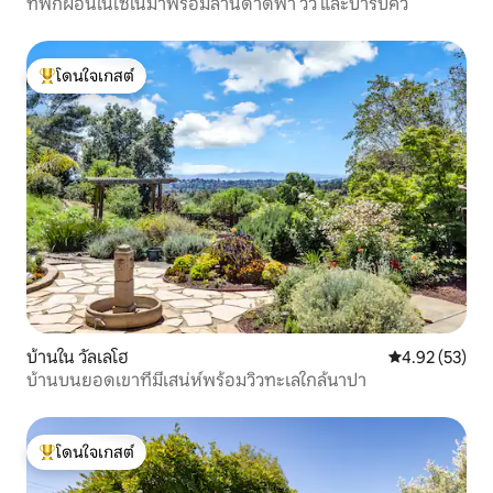
ที่พักผ่อนในโซโนมาพร้อมลานดาดฟ้า วิว และบาร์บีคิว
โดนใจเกสต์
โดนใจเกสต์ที่สุด
บ้านใน วัลเลโฮ
คะแนนเฉลี่ย 4.
4.92 (53)
บ้านบนยอดเขาที่มีเสน่ห์พร้อมวิวทะเลใกล้นาปา
โดนใจเกสต์
โดนใจเกสต์ที่สุด