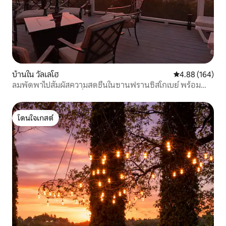
บ้านใน วัลเลโฮ
คะแนนเฉลี่ย 4.8
4.88 (164)
ลมพัดพาไปสัมผัสความสดชื่นในซานฟรานซิสโกเบย์ พร้อม
สำหรับการเดินทางเพื่อธุรกิจ
โดนใจเกสต์
โดนใจเกสต์