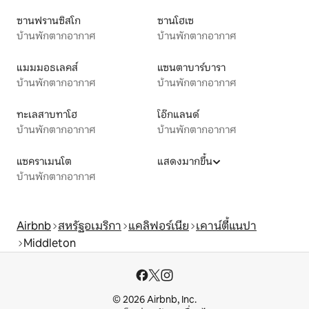
ซานฟรานซิสโก
ซานโฮเซ
บ้านพักตากอากาศ
บ้านพักตากอากาศ
แมมมอธเลคส์
แซนตาบาร์บารา
บ้านพักตากอากาศ
บ้านพักตากอากาศ
ทะเลสาบทาโฮ
โอ๊กแลนด์
บ้านพักตากอากาศ
บ้านพักตากอากาศ
แซคราเมนโต
แสดงมากขึ้น
บ้านพักตากอากาศ
Airbnb
สหรัฐอเมริกา
แคลิฟอร์เนีย
เคาน์ตี้แนปา
Middleton
© 2026 Airbnb, Inc.