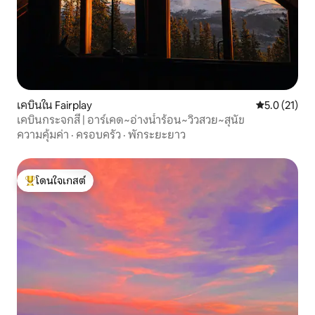
เคบินใน Fairplay
คะแนนเฉลี่ย 5
5.0 (21)
เคบินกระจกสี | อาร์เคด~อ่างน้ำร้อน~วิวสวย~สุนัข
ความคุ้มค่า
·
ครอบครัว
·
พักระยะยาว
โดนใจเกสต์
โดนใจเกสต์ที่สุด