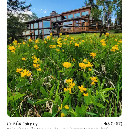
เคบินใน Fairplay
คะแนนเฉลี่ย 5
5.0 (67)