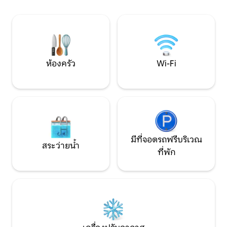
พร้อมเครื่องชงกาแฟคิวริก เครื่องชงกาแฟ
สวยงาม บ้าน A-frame แบบสั่งทำพิเศษที่
เครื่องทอดไร้น้ำมัน และอื่น ๆ • ทีวีขนาด
เพิ่งสร้างเสร็จ พร้
ใหญ่ 2 เครื่องพร้อมบริการสตรีมมิ่งฟรี
ตกแต่งระดับพรีเมีย
ความทรงจำบนภูเขาของคุณเริ่มต้นที่นี่ 🌲
ในเร็วๆ นี้ 2
✨
ห้องครัว
Wi-Fi
มีที่จอดรถฟรีบริเวณ
สระว่ายน้ำ
ที่พัก