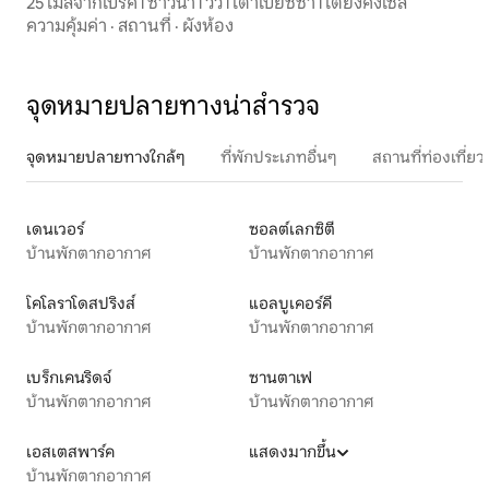
25 ไมล์จากเบร็ค l ซาวน่า l วิว l เตาเปียซซ่า l เตียงคิงไซส์
ความคุ้มค่า
·
สถานที่
·
ผังห้อง
จุดหมายปลายทางน่าสำรวจ
จุดหมายปลายทางใกล้ๆ
ที่พักประเภทอื่นๆ
สถานที่ท่องเที่
เดนเวอร์
ซอลต์เลกซิตี
บ้านพักตากอากาศ
บ้านพักตากอากาศ
โคโลราโดสปริงส์
แอลบูเคอร์คี
บ้านพักตากอากาศ
บ้านพักตากอากาศ
เบร็กเคนริดจ์
ซานตาเฟ
บ้านพักตากอากาศ
บ้านพักตากอากาศ
เอสเตสพาร์ค
แสดงมากขึ้น
บ้านพักตากอากาศ