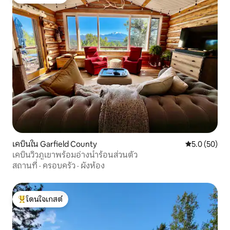
โดนใจเกสต์ที่สุด
เคบินใน Garfield County
คะแนนเฉลี่ย 5
5.0 (50)
เคบินวิวภูเขาพร้อมอ่างน้ำร้อนส่วนตัว
สถานที่
·
ครอบครัว
·
ผังห้อง
โดนใจเกสต์
โดนใจเกสต์ที่สุด