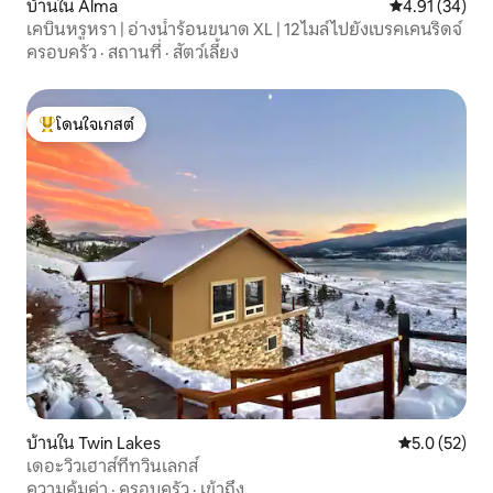
บ้านใน Alma
คะแนนเฉลี่ย 4.
4.91 (34)
เคบินหรูหรา | อ่างน้ำร้อนขนาด XL | 12 ไมล์ไปยังเบรคเคนริดจ์
ครอบครัว
·
สถานที่
·
สัตว์เลี้ยง
โดนใจเกสต์
โดนใจเกสต์ที่สุด
บ้านใน Twin Lakes
คะแนนเฉลี่ย 5
5.0 (52)
เดอะวิวเฮาส์ที่ทวินเลกส์
ความคุ้มค่า
·
ครอบครัว
·
เข้าถึง