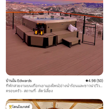
บ้านใน Edwards
คะแนนเฉลี่ย 4.
4.98 (50)
ที่พักสวยงามบนเทือกเขาแอลไพน์|อ่างน้ำร้อนและซาวน่า|วิว
360 องศา
ครอบครัว
·
สถานที่
·
สัตว์เลี้ยง
โดนใจเกสต์