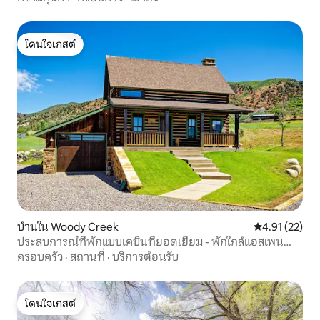
โดนใจเกสต์
โดนใจเกสต์
บ้านใน Woody Creek
คะแนนเฉลี่ย 4.
4.91 (22)
ประสบการณ์ที่พักแบบเคบินที่ยอดเยี่ยม - พักใกล้แอสเพน
โคโลราโด
ครอบครัว
·
สถานที่
·
บริการต้อนรับ
โดนใจเกสต์
โดนใจเกสต์