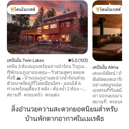
โดนใจเกสต์
โดนใจเกสต์
โดนใจเกสต์ที่สุด
โดนใจเกสต์ที่สุด
เคบินใน Twin Lakes
คะแนนเฉลี่ย 5.0 จาก 5, 103 รีวิว
5.0 (103)
เคบิน 3 ห้องนอนพร้อมอ่างน้ำร้อน วิวภูเขา
เคบินใน Alma
และทะเลสาบที่สวยงาม
ที่พักบนภูเขาของคุณ—วิวสวยสุดๆ ตลอด
เดอะอัลไพน์ | บ้า
ทั้งปี 🏔️ • บ้านบนภูเขาและอ่างน้ำร้อนส่วน
ทันสมัย
สัมผัสยอดเขาร็อก
ตัวขนาดใหญ่ที่ไม่เหมือนใคร • นอนได้ 6
อย่างสมบูรณ์แบบ T
ท่านพร้อมเตียง 8 หลัง • ห้องน้ำ 2 ห้อง—
เอเฟรมที่ทันสมัย
อ่างจากุซซี่และฝักบัวสปา • Wi-Fi 250+
สถานที่
·
ครอบครัว
·
ตกแต่ง
เรา ออกแบบมาเพื่
Mbps เหมาะสำหรับการทำงานทางไกล •
อย่างช้าๆ วิวภูเขา
สถานที่
·
ครอบครัว
โรงจอดรถ 2 คันพร้อมที่ชาร์จรถยนต์ไฟฟ้า
ดาวที่ไม่มีใครเทียบได
สิ่งอำนวยความสะดวกยอดนิยมสำหรับ
• ลานบ้านขนาดใหญ่ 3 หลังพร้อมเตาผิง
บรรยากาศที่เงียบส
แก๊สและเตาปิ้งย่าง • เครื่องซักผ้า/เครื่องอบ
บ้านพักตากอากาศในเมเรดิธ
และมีทำเลที่ตั้งที
ผ้า + น้ำยาซักผ้า • เครื่องวิ่งสายพาน เครื่อง
เพลย์เพียง 5 นาที 
พาย และชุดยกน้ำหนัก • ครัวครบครัน
ขับรถ 30 นาทีไปยังเ