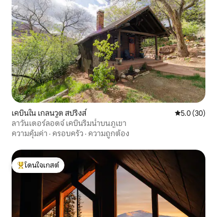
เคบินใน เกลนวูด สปริงส์
คะแนนเฉลี่ย 5
5.0 (30)
ลาวันเดอร์ลอดจ์ เคบินริมน้ำบนภูเขา
ความคุ้มค่า
·
ครอบครัว
·
ความถูกต้อง
โดนใจเกสต์
โดนใจเกสต์ที่สุด