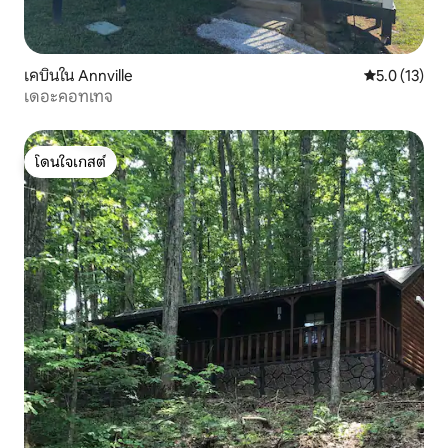
เคบินใน Annville
คะแนนเฉลี่ย 5
5.0 (13)
เดอะคอทเทจ
โดนใจเกสต์
โดนใจเกสต์