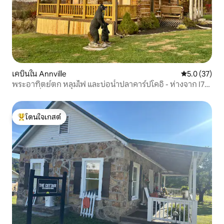
เคบินใน Annville
คะแนนเฉลี่ย 5
5.0 (37)
พระอาทิตย์ตก หลุมไฟ และบ่อน้ำปลาคาร์ปโคอิ - ห่างจาก I75
เพียงไม่กี่นาที
โดนใจเกสต์
โดนใจเกสต์ที่สุด