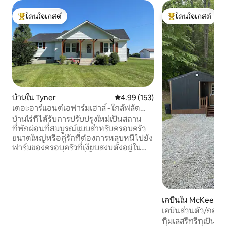
โดนใจเกสต์
โดนใจเกสต์
โดนใจเกสต์ที่สุด
โดนใจเกสต์ที่สุด
บ้านใน Tyner
คะแนนเฉลี่ย 4.99 จาก 5, 153 รีวิว
4.99 (153)
เดอะอาร์แอนด์เอฟาร์มเฮาส์ - ใกล้ฟลัต
ลิกฟอลส์
บ้านไร่ที่ได้รับการปรับปรุงใหม่เป็นสถาน
ที่พักผ่อนที่สมบูรณ์แบบสำหรับครอบครัว
ขนาดใหญ่หรือคู่รักที่ต้องการหลบหนีไปยัง
ฟาร์มของครอบครัวที่เงียบสงบตั้งอยู่ใน
แจ็คสันเคาน์ตีซึ่งเป็นที่ตั้งของป่าแห่งชาติ
แดเนียลบูนและอยู่ห่างจากน้ำตกแฟลตเลีย
15 นาที เรามี 4 BR. ห้องน้ำมีอ่างอาบน้ำ/
ฝักบัวรวมกันห้องนั่งเล่นมีโซฟาเก้าอี้ทาน
ข้าวเครื่องนอนและสมาร์ททีวี Wi-Fi ฟรีห้อง
เคบินใน McKee
ครัวเต็มรูปแบบพร้อมเครื่องใช้ไฟฟ้าใหม่
เคบินส่วนตัว/กองไฟ
ทั้งหมดและพื้นที่รับประทานอาหารขนาด
วิเศษ
ทิมเลสรีทรีทเป็นเคบ
ใหญ่เพื่อรองรับครอบครัวใหญ่เครื่องซักผ้า