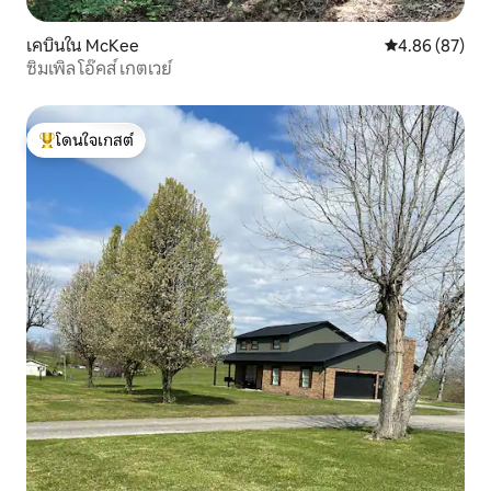
เคบินใน McKee
คะแนนเฉลี่ย 4.
4.86 (87)
ซิมเพิล โอ๊คส์ เกตเวย์
โดนใจเกสต์
โดนใจเกสต์ที่สุด