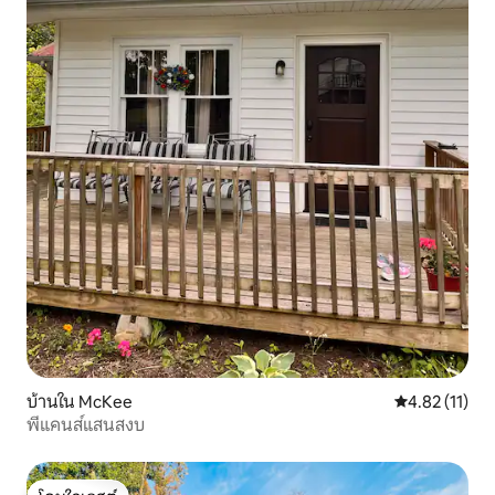
บ้านใน McKee
คะแนนเฉลี่ย 4.
4.82 (11)
พีแคนส์แสนสงบ