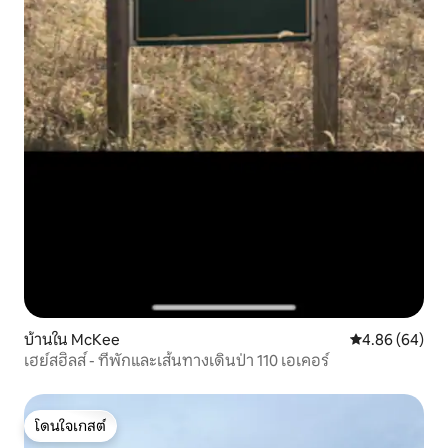
บ้านใน McKee
คะแนนเฉลี่ย 4.8
4.86 (64)
เฮย์สฮิลส์ - ที่พักและเส้นทางเดินป่า 110 เอเคอร์
โดนใจเกสต์
โดนใจเกสต์