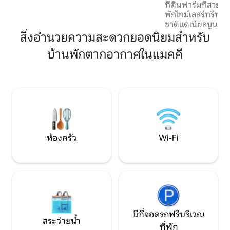
ที่ดินฟาร์มที่สวยงาม แ
และเครื่องอบผ้าขนาดเต็มและส่วนกลาง
พักไทม์เลสรีทรีทตั
h&a.
ชาติแดเนียลบูน คุ
ประสบการณ์การเดิ
สิ่งอำนวยความสะดวกยอดนิยมสำหรับ
ยอดเยี่ยมมากมายจา
บ้านพักตากอากาศในแมคคี
Retreat ได้อย่างง่
เวอร์ น้ำตกคัมเบอ
และสถานที่ท่องเที
เยี่ยมอื่นๆ อีกมากมาย ทิมเลสรีทร
สถานที่ที่เหมาะส
จังหวะชีวิตที่วุ่น
พักผ่อนอย่างแท้จริ
ห้องครัว
Wi-Fi
มีที่จอดรถฟรีบริเวณ
สระว่ายน้ำ
ที่พัก