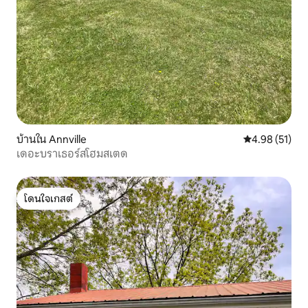
บ้านใน Annville
คะแนนเฉลี่ย 4.
4.98 (51)
เดอะบราเธอร์สโฮมสเตด
โดนใจเกสต์
โดนใจเกสต์