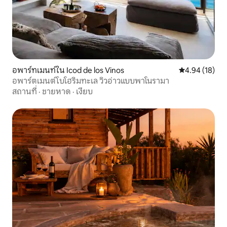
อพาร์ทเมนท์ใน Icod de los Vinos
คะแนนเฉลี่ย 4.
4.94 (18)
อพาร์ตเมนต์โบโฮริมทะเล วิวอ่าวแบบพาโนรามา
สถานที่
·
ชายหาด
·
เงียบ