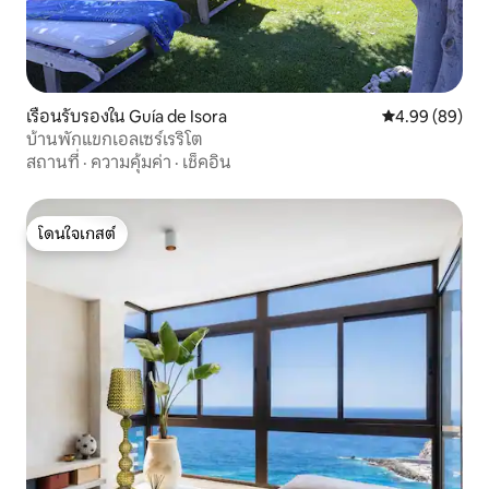
เรือนรับรองใน Guía de Isora
คะแนนเฉลี่ย 4.9
4.99 (89)
บ้านพักแขกเอลเซร์เรริโต
สถานที่
·
ความคุ้มค่า
·
เช็คอิน
โดนใจเกสต์
โดนใจเกสต์