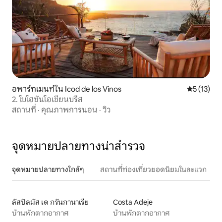
อพาร์ทเมนท์ใน Icod de los Vinos
คะแนนเฉลี่ย
5 (13)
2. โบโฮซันโอเชียนบรีส
สถานที่
·
คุณภาพการนอน
·
วิว
จุดหมายปลายทางน่าสำรวจ
จุดหมายปลายทางใกล้ๆ
สถานที่ท่องเที่ยวยอดนิยมในละแวก
ลัสปัลมัส เด กรันกานาเรีย
Costa Adeje
บ้านพักตากอากาศ
บ้านพักตากอากาศ