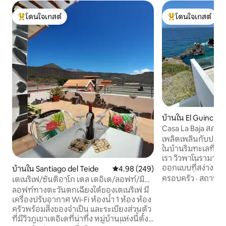
โดนใจเกสต์
โดนใจเกสต์
โดนใจเกสต์ที่สุด
โดนใจเกสต์ที่สุด
บ้านใน El Guincho
Casa La Baja สภาพ
เพลิดเพลินกับประส
ในบ้านริมทะเลที่ได
เรา วิวพาโนรามาที
ออกแบบที่สง่างามแล
บ้านใน Santiago del Teide
คะแนนเฉลี่ย 4.98 จาก 5, 249 รีวิว
4.98 (249)
ห้องครัวที่มีอุปกร
ครอบครัว
·
สถานที่
เตเนริเฟ/ซันติอาโก เดล เตอิเด/ลอฟท์/มิลา
ประทานอาหารห้อง
2
ลอฟท์ทางตะวันตกเฉียงใต้ของเตเนริเฟ มี
ห้องมีห้องน้ำในตัว
เครื่องปรับอากาศ Wi-Fi ห้องน้ำ 1 ห้อง ห้อง
ดาดฟ้าที่กว้างขวางพ
ครัวพร้อมสิ่งของจำเป็น และระเบียงส่วนตัว
เกาะ เข้าถึงอ่าวไ
ที่มีวิวภูเขาเตอิเดที่น่าทึ่ง หมู่บ้านแห่งนี้ตั้ง
น้ำในสภาพแวดล้อมท