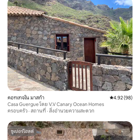
คอทเทจใน มาสก้า
คะแนนเฉลี่ย 4.
4.92 (98)
Casa Guergue โดย V.V Canary Ocean Homes
ครอบครัว
·
สถานที่
·
สิ่งอำนวยความสะดวก
ซูเปอร์โฮสต์
ซูเปอร์โฮสต์