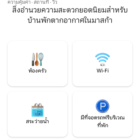
อยู่ในซานติอาโก เดล เตย์เด อยู่ที่ระดับ
ความคุ้มค่า
·
สถานที่
·
วิว
ที่สมบูรณ์แบบสำห
ความสูง 900 เมตร เหมาะสำหรับผู้ที่รักการ
สิ่งอำนวยความสะดวกยอดนิยมสำหรับ
เพลิดเพลินกับการพ
เดินป่าและทะเลในเวลาเดียวกัน เดินทางมา
ท่ามกลางความสวย
บ้านพักตากอากาศในมาสก้า
จากทางหลวง TF1 ได้ง่าย ห่างจากหมู่บ้าน
ของมหาสมุทรแอต
มาสกาเพียง 6 กม. และห่างจากอุทยานแห่ง
ชาติเตอิเด 25 กม. และคุณสามารถไปยัง
พื้นที่ป่าที่มีต้นสนคานาเรียในตำนานและ
แข็งแรงได้อย่างรวดเร็ว สนามบินที่ใกล้ที่สุด
คือสนามบินซูร์อยู่ห่างออกไปประมาณ 30
นาที และสนามบินนอร์เตอยู่ห่างออกไป
ประมาณ 60 นาที
ห้องครัว
Wi-Fi
มีที่จอดรถฟรีบริเวณ
สระว่ายน้ำ
ที่พัก