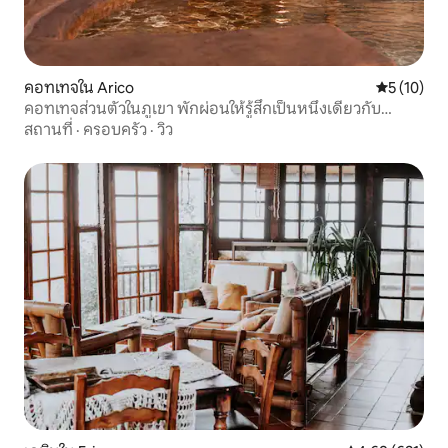
คอทเทจใน Arico
คะแนนเฉลี่ย
5 (10)
คอทเทจส่วนตัวในภูเขา พักผ่อนให้รู้สึกเป็นหนึ่งเดียวกับ
ธรรมชาติ
สถานที่
·
ครอบครัว
·
วิว