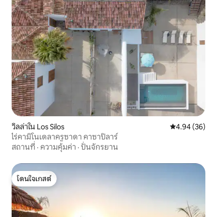
วิลล่าใน Los Silos
คะแนนเฉลี่ย 4.
4.94 (36)
ไร่คามิโนเดลาครูซาดา คาซาปิลาร์
สถานที่
·
ความคุ้มค่า
·
ปั่นจักรยาน
โดนใจเกสต์
โดนใจเกสต์