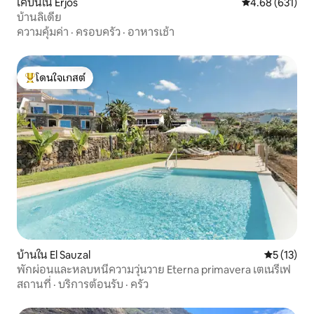
เคบินใน Erjos
คะแนนเฉลี่ย 4.6
4.68 (631)
บ้านลิเดีย
ความคุ้มค่า
·
ครอบครัว
·
อาหารเช้า
โดนใจเกสต์
โดนใจเกสต์ที่สุด
บ้านใน El Sauzal
คะแนนเฉลี่ย
5 (13)
พักผ่อนและหลบหนีความวุ่นวาย Eterna primavera เตเนรีเฟ
สถานที่
·
บริการต้อนรับ
·
ครัว