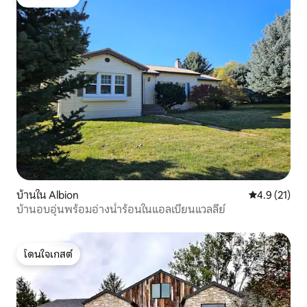
โดนใจเกสต์
บ้านใน Albion
คะแนนเฉลี่ย 4
4.9 (21)
บ้านอบอุ่นพร้อมอ่างน้ำร้อนในแอลเบียนแวลลีย์
โดนใจเกสต์
โดนใจเกสต์