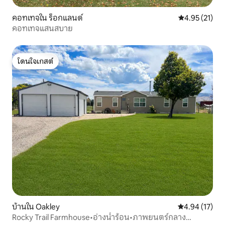
คอทเทจใน ร็อกแลนด์
คะแนนเฉลี่ย 4.
4.95 (21)
คอทเทจแสนสบาย
โดนใจเกสต์
โดนใจเกสต์
บ้านใน Oakley
คะแนนเฉลี่ย 4.
4.94 (17)
Rocky Trail Farmhouse•อ่างน้ำร้อน•ภาพยนตร์กลาง