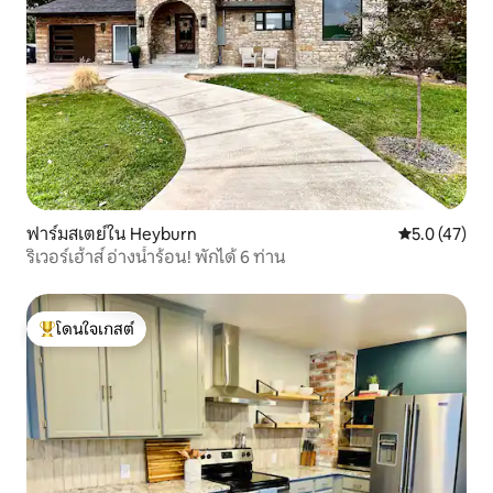
ฟาร์มสเตย์ใน Heyburn
คะแนนเฉลี่ย 5
5.0 (47)
ริเวอร์เฮ้าส์ อ่างน้ำร้อน! พักได้ 6 ท่าน
โดนใจเกสต์
โดนใจเกสต์ที่สุด