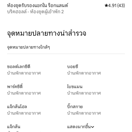
ห้องชุดรับรองแขกใน ร็อกแลนด์
คะแนนเฉลี่ย 4.
4.91 (43)
บริคฮอลล์ - ห้องชุดผู้เข้าพัก 2
จุดหมายปลายทางน่าสำรวจ
จุดหมายปลายทางใกล้ๆ
ซอลต์เลกซิตี
บอยซี
บ้านพักตากอากาศ
บ้านพักตากอากาศ
พาร์คซิตี้
โบซแมน
บ้านพักตากอากาศ
บ้านพักตากอากาศ
แจ็กสันโฮล
บิ๊กสกาย
บ้านพักตากอากาศ
บ้านพักตากอากาศ
แจ็กสัน
แสดงมากขึ้น