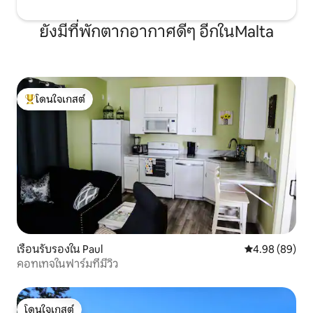
ยังมีที่พักตากอากาศดีๆ อีกในMalta
โดนใจเกสต์
โดนใจเกสต์ที่สุด
เรือนรับรองใน Paul
คะแนนเฉลี่ย 4.9
4.98 (89)
คอทเทจในฟาร์มที่มีวิว
โดนใจเกสต์