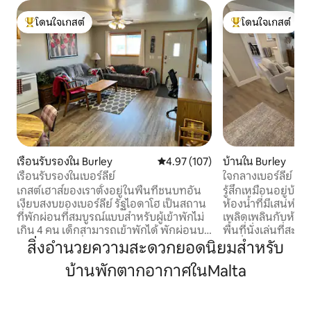
โดนใจเกสต์
โดนใจเกสต์
โดนใจเกสต์ที่สุด
โดนใจเกสต์ที่สุด
เรือนรับรองใน Burley
คะแนนเฉลี่ย 4.97 จาก 5, 107 รีวิว
4.97 (107)
บ้านใน Burley
เรือนรับรองในเบอร์ลีย์
ใจกลางเบอร์ลีย์ · ที
เกสต์เฮาส์ของเราตั้งอยู่ในพื้นที่ชนบทอัน
รู้สึกเหมือนอยู่บ้า
เงียบสงบของเบอร์ลีย์ รัฐไอดาโฮ เป็นสถาน
ห้องน้ำที่มีเสน่ห์แห
ที่พักผ่อนที่สมบูรณ์แบบสำหรับผู้เข้าพักไม่
เพลิดเพลินกับห้องค
เกิน 4 คน เด็กสามารถเข้าพักได้ พักผ่อนบน
พื้นที่นั่งเล่นที่
เตียงควีนไซส์ที่อบอุ่น เตียงโซฟา หรือเตียง
ตัวที่กว้างขวาง เ
สิ่งอำนวยความสะดวกยอดนิยมสำหรับ
พับ 2 เตียง และเพลิดเพลินกับอ่างอาบน้ำ
ให้เด็กๆ ได้เล่น หร
บ้านพักตากอากาศในMalta
แบบมีหัวฉีดน้ำ ทำอาหารในห้องครัวที่มี
อันกว้างใหญ่ของไอด
อุปกรณ์ครบครัน และรับความบันเทิงด้วย
ถึงสวนสาธารณะ แล
ทีวีในห้องนั่งเล่นและห้องนอน Wi-Fi ฟรี
อาหารท้องถิ่น ร้าน
เครื่องปรับอากาศ และเครื่องทำความร้อน
ไม่กี่นาที เหมาะอย