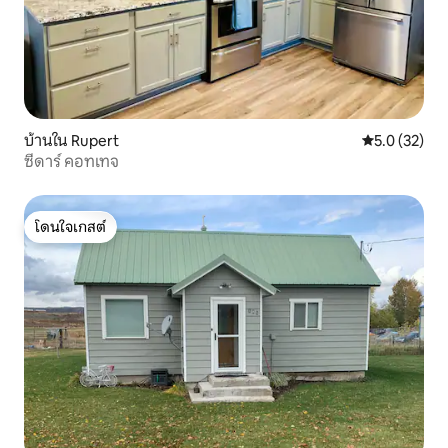
บ้านใน Rupert
คะแนนเฉลี่ย 5
5.0 (32)
ซีดาร์ คอทเทจ
โดนใจเกสต์
โดนใจเกสต์