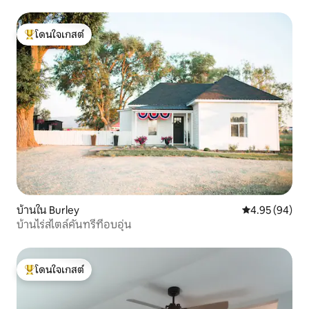
แจ้ง•กองไฟ
โดนใจเกสต์
โดนใจเกสต์ที่สุด
บ้านใน Burley
คะแนนเฉลี่ย 4.
4.95 (94)
บ้านไร่สไตล์คันทรีที่อบอุ่น
โดนใจเกสต์
โดนใจเกสต์ที่สุด