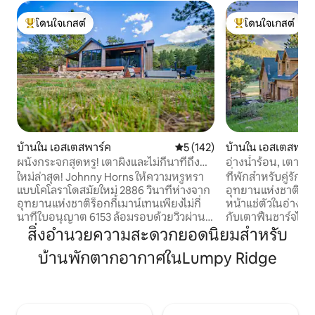
โดนใจเกสต์
โดนใจเกสต์
โดนใจเกสต์ที่สุด
โดนใจเกสต์ที่สุด
บ้านใน เอสเตสพาร์ค
คะแนนเฉลี่ย 5 จาก 5, 142 รีวิว
5 (142)
บ้านใน เอสเตสพาร์
ผนังกระจกสุดหรู! เตาผิงและไม่กี่นาทีถึง
อ่างน้ำร้อน, เตาฟืน, 
สวนสาธารณะ
ที่ชาร์จ EV
ใหม่ล่าสุด! Johnny Horns ให้ความหรูหรา
ที่พักสำหรับคู่รักที
แบบโคโลราโดสมัยใหม่ 2886 วินาทีห่างจาก
อุทยานแห่งชาติร็อ
อุทยานแห่งชาติร็อกกี้เมาน์เทนเพียงไม่กี่
หน้าแช่ตัวในอ่างน้
นาทีใบอนุญาต 6153 ล้อมรอบด้วยวิวผ่าน
กับเตาฟืนชาร์จไฟ
หน้าต่างขนาด 10 ฟุต! รับประทานอาหาร
เตียงคิงไซส์หรูหรา
สิ่งอำนวยความสะดวกยอดนิยมสำหรับ
บนดาดฟ้าและผ่อนคลายริมกองไฟแก๊ส
"Airbnb ที่ดีที่สุดเ
บ้านพักตากอากาศในLumpy Ridge
ขณะที่สัตว์กินหญ้าในสนามหญ้า + ทำเลดี
ลิสัน อยู่ห่างจากเขตแดนสวนสาธารณะ (มี
เยี่ยมใกล้ RMNP และ Estes Park + ระเบียงมี
กวางอิลค์มากมาย) แ
หลังคาพร้อมเครื่องทำความร้อน + การ
เครื่องปรับอากาศแ
ตกแต่งภายในที่กว้างขวางและร่วมสมัย + 3
เป็นมิตรกับสิ่งแวดล
ห้องนอน (ห้องสวีทหลัก 2 ห้อง) +
+ เตาฟืน + งานไม้ที