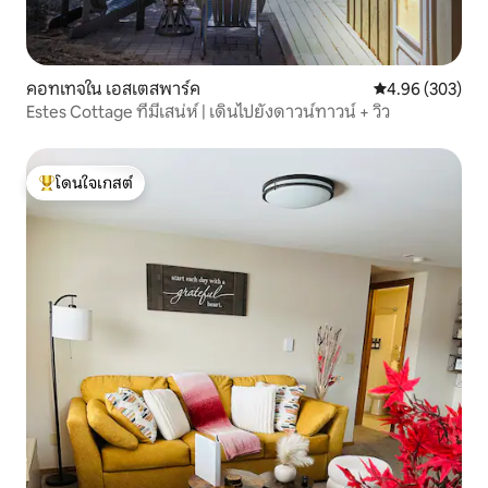
คอทเทจใน เอสเตสพาร์ค
คะแนนเฉลี่ย 4.96
4.96 (303)
Estes Cottage ที่มีเสน่ห์ | เดินไปยังดาวน์ทาวน์ + วิว
โดนใจเกสต์
โดนใจเกสต์ที่สุด