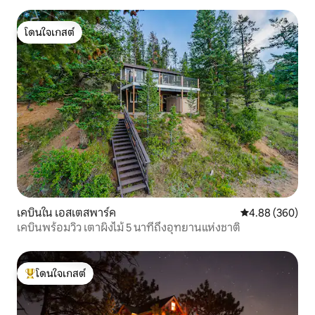
โดนใจเกสต์
โดนใจเกสต์
เคบินใน เอสเตสพาร์ค
คะแนนเฉลี่ย 4.88
4.88 (360)
เคบินพร้อมวิว เตาผิงไม้ 5 นาทีถึงอุทยานแห่งชาติ
โดนใจเกสต์
โดนใจเกสต์ที่สุด