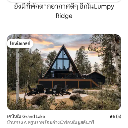
ยังมีที่พักตากอากาศดีๆ อีกในLumpy
Ridge
โดนใจเกสต์
โดนใจเกสต์
เคบินใน Grand Lake
คะแนนเฉลี่
5 (5)
บ้านทรง A หรูหราพร้อมอ่างน้ำร้อนในมูสคันทรี