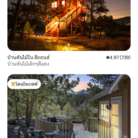
บ้านต้นไม้ใน ลีออนส์
คะแนนเฉลี่ย 4.9
4.97 (739)
บ้านต้นไม้เล็กๆสีแดง
โดนใจเกสต์
โดนใจเกสต์ที่สุด