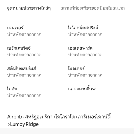
จุดหมายปลายทางใกล้ๆ
สถานที่ท่องเที่ยวยอดนิยมในละแวก
เดนเวอร์
โคโลราโดสปริงส์
บ้านพักตากอากาศ
บ้านพักตากอากาศ
เบร็กเคนริดจ์
เอสเตสพาร์ค
บ้านพักตากอากาศ
บ้านพักตากอากาศ
สตีมโบตสปริงส์
โบลเดอร์
บ้านพักตากอากาศ
บ้านพักตากอากาศ
โมอับ
แสดงมากขึ้น
บ้านพักตากอากาศ
Airbnb
สหรัฐอเมริกา
โคโลราโด
ลาริเมอร์เคาน์ตี้
Lumpy Ridge