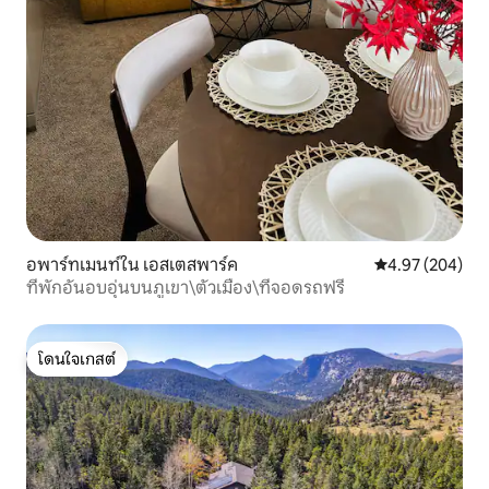
อพาร์ทเมนท์ใน เอสเตสพาร์ค
คะแนนเฉลี่ย 4.97
4.97 (204)
ที่พักอันอบอุ่นบนภูเขา\ตัวเมือง\ที่จอดรถฟรี
โดนใจเกสต์
โดนใจเกสต์