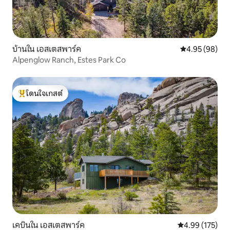
บ้านใน เอสเตสพาร์ค
คะแนนเฉลี่ย 4.
4.95 (98)
Alpenglow Ranch, Estes Park Co
โดนใจเกสต์
โดนใจเกสต์ที่สุด
เคบินใน เอสเตสพาร์ค
คะแนนเฉลี่ย 4.9
4.99 (175)