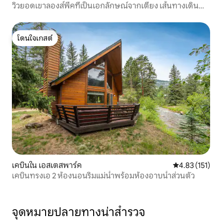
วิวยอดเขาลองส์พีคที่เป็นเอกลักษณ์จากเตียง เส้นทางเดิน
ใกล้เคียง
โดนใจเกสต์
โดนใจเกสต์
เคบินใน เอสเตสพาร์ค
คะแนนเฉลี่ย 4.8
4.83 (151)
เคบินทรงเอ 2 ห้องนอนริมแม่น้ำพร้อมห้องอาบน้ำส่วนตัว
จุดหมายปลายทางน่าสำรวจ