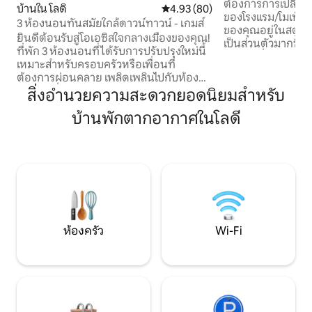
ต้องการการเปลี่ยน
บ้านใน โลดิ
คะแนนเฉลี่ย 4.93 จาก 5, 80 รีวิว
4.93 (80)
ของโรงแรม/โมเท็ลใ
3 ห้องนอนทันสมัยใกล้ดาวน์ทาวน์ - เกมส์
ของคุณอยู่ในสตูดิ
ยินดีต้อนรับสู่โอเอซิสใจกลางเมืองของคุณ!
เป็นส่วนตัวมากซึ่ง
ที่พัก 3 ห้องนอนที่ได้รับการปรับปรุงใหม่นี้
เพียงไม่กี่นาทีจาก 
เหมาะสำหรับครอบครัวหรือเพื่อนที่
และโรงบ่มไวน์ยอดนิยมม
ต้องการผ่อนคลาย เพลิดเพลินไปกับห้อง
การยอมรับข้อซักถามในท้องถ
เล่นเกมที่กว้างขวางของเราหรือออกไปข้าง
สิ่งอำนวยความสะดวกยอดนิยมสำหรับ
ขึ้น: สตูดิโอส่วนต
นอกเพื่อท้าทายทีมงานของคุณไปที่หมาก
ตัวคุณเองพร้อมลานและ
บ้านพักตากอากาศในโลดี
รุกขนาดเท่าจริงหรือการแข่งขันบ็อกซ์บอล
นี้คุณยังสามารถใ
ที่เป็นมิตร เมื่อพระอาทิตย์ตกดินให้มารวม
เช่นที่จอดรถอ่างน
ตัวกันรอบๆหลุมไฟที่อบอุ่นเพื่อชมวิวและดู
ขนาดใหญ่ที่มีรั้ว เรายินดีต้อนรับสัตว์เลี้ยง
ดาว ด้วยร้านค้าที่มีชีวิตชีวาร้านอาหารและ
ด้วยค่าธรรมเนียม 
สถานที่ท่องเที่ยวที่อยู่ห่างออกไปเพียงไม่กี่
จองครั้งเดียว
ก้าวคุณจะมีชีวิตที่ดีที่สุดในเมืองเพียงปลาย
นิ้วสัมผัส จองที่พักวันนี้เลย! จะพร้อมวันพุธ
ที่ 10/2
ห้องครัว
Wi-Fi