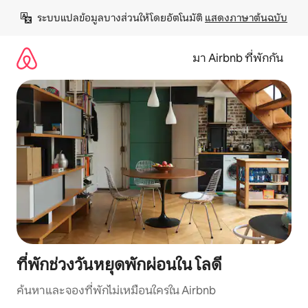
ข้าม
ระบบแปลข้อมูลบางส่วนให้โดยอัตโนมัติ 
แสดงภาษาต้นฉบับ
ไป
ยัง
เนื้อหา
มา Airbnb ที่พักกัน
ที่พักช่วงวันหยุดพักผ่อนใน โลดี
ค้นหาและจองที่พักไม่เหมือนใครใน Airbnb