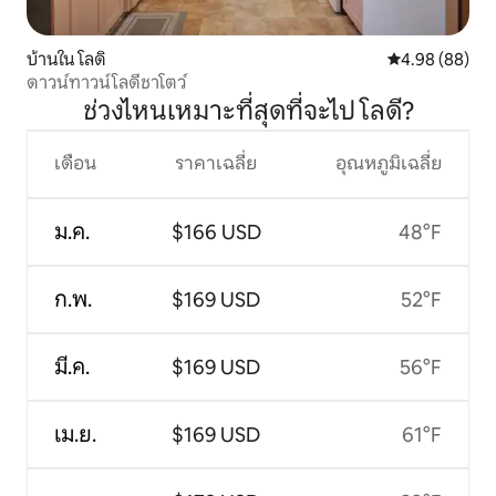
บ้านใน โลดิ
คะแนนเฉลี่ย 4.9
4.98 (88)
ดาวน์ทาวน์โลดีชาโตว์
ช่วงไหนเหมาะที่สุดที่จะไป โลดี?
เดือน
ราคาเฉลี่ย
อุณหภูมิเฉลี่ย
ม.ค.
$166 USD
48°F
ก.พ.
$169 USD
52°F
มี.ค.
$169 USD
56°F
เม.ย.
$169 USD
61°F