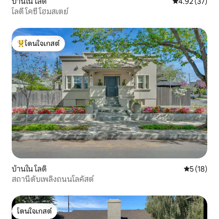
บ้านใน โลดิ
คะแนนเฉลี่ย 4.
4.92 (37)
โลดี โคซี่ โฮมสเตย์
โดนใจเกสต์
โดนใจเกสต์ที่สุด
บ้านใน โลดิ
คะแนนเฉลี่ย
5 (18)
สถานีดับเพลิงถนนโลคัสต์
โดนใจเกสต์
โดนใจเกสต์