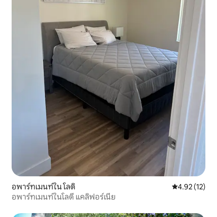
อพาร์ทเมนท์ใน โลดิ
คะแนนเฉลี่ย 4.
4.92 (12)
อพาร์ทเมนท์ในโลดี แคลิฟอร์เนีย