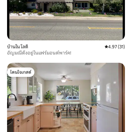
บ้านใน โลดิ
คะแนนเฉลี่ย 4.
4.97 (31)
อัญมณีตั้งอยู่ในแฟร์มอนต์พาร์ค!
โดนใจเกสต์
โดนใจเกสต์