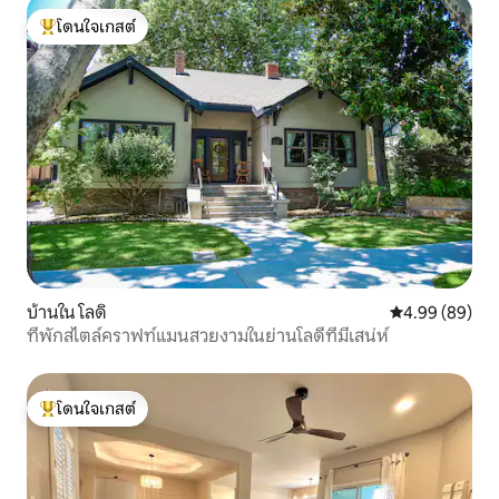
โดนใจเกสต์
โดนใจเกสต์ที่สุด
บ้านใน โลดิ
คะแนนเฉลี่ย 4.9
4.99 (89)
ที่พักสไตล์คราฟท์แมนสวยงามในย่านโลดีที่มีเสน่ห์
โดนใจเกสต์
โดนใจเกสต์ที่สุด