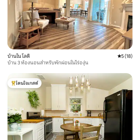
บ้านใน โลดิ
คะแนนเฉลี่ย
5 (18)
บ้าน 3 ห้องนอนสำหรับพักผ่อนในไร่องุ่น
โดนใจเกสต์
โดนใจเกสต์ที่สุด