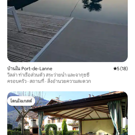
บ้านใน Port-de-Lanne
คะแนนเฉลี่ย
5 (18)
วิลล่า ท่าเรือส่วนตัว สระว่ายน้ำ และจากุซซี่
ครอบครัว
·
สถานที่
·
สิ่งอำนวยความสะดวก
โดนใจเกสต์
โดนใจเกสต์