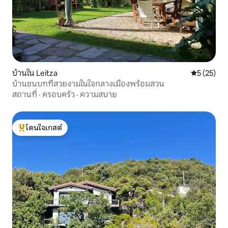
บ้านใน Leitza
คะแนนเฉลี่ย
5 (25)
บ้านชนบทที่สวยงามในใจกลางเมืองพร้อมสวน
สถานที่
·
ครอบครัว
·
ความสบาย
โดนใจเกสต์
โดนใจเกสต์ที่สุด