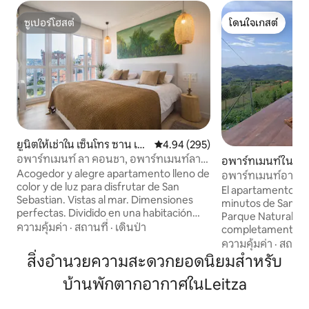
ซูเปอร์โฮสต์
โดนใจเกสต์
ซูเปอร์โฮสต์
โดนใจเกสต์
ยูนิตให้เช่าใน เซ็นโทร ซาน เซ
คะแนนเฉลี่ย 4.94 จาก 5, 295 รีวิว
4.94 (295)
บาสเตียน
อพาร์ทเมนท์ ลา คอนชา, อพาร์ทเมนท์ลา
อพาร์ทเมนท์ใน A
สตูดิโอ ลา คอนชา
Acogedor y alegre apartamento lleno de
อพาร์ทเมนท์อาตาร
color y de luz para disfrutar de San
ราลาร์
El apartamento At
Sebastian. Vistas al mar. Dimensiones
minutos de San Se
perfectas. Dividido en una habitación
Parque Natural de 
espaciosa y con buenos armarios, un
ความคุ้มค่า
·
สถานที่
·
เดินป่า
completamente ro
salón comedor amplio con un sofá super
y tranquilidad. Cu
ความคุ้มค่า
·
สถานที
cómodo y cuadros modernos, una
habitación de una
สิ่งอำนวยความสะดวกยอดนิยมสำหรับ
cocina abierta con todos los
litera de dos cama
electrodomésticos necesarios y de las
บ้านพักตากอากาศในLeitza
y un espacio desti
primeras marcas. Cuarto de baño
comedor y sala de
grande, gran ducha, espacio office para
dispone de calefa