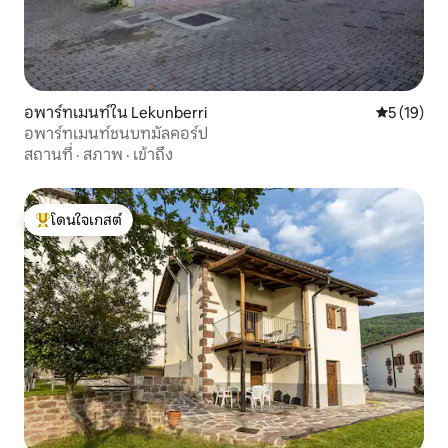
อพาร์ทเมนท์ใน Lekunberri
คะแนนเฉลี่ย
5 (19)
อพาร์ทเมนท์ชนบทมัลคอร์ป
สถานที่
·
สภาพ
·
เข้าถึง
โดนใจเกสต์
โดนใจเกสต์ที่สุด