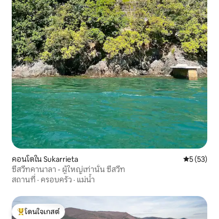
คอนโดใน Sukarrieta
คะแนนเฉลี่ย
5 (53)
ซีสวีทคานาลา - ผู้ใหญ่เท่านั้น ซีสวีท
สถานที่
·
ครอบครัว
·
แม่น้ำ
โดนใจเกสต์
โดนใจเกสต์ที่สุด