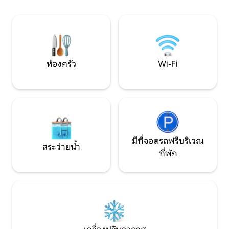
la lavadora y el termo de agua caliente.
TV, jardín, terraza,
Apartamento con entrada privada. Dos
barbacoa, parque 
plazas de garaje disponibles. Atención!!
y Wifi.
La entrada a los garajes es estrecho,
ESFCTU00002000
apto para coches menores de
4m70cms. Llaves electrónicas para
ห้องครัว
Wi-Fi
acceder. Sistema de alarma opcional.
Opción de servicio de compra
supermercado así como reservas para
restaurantes, paseos o visitas. Limpieza
diaria opcional, compra a demanda antes
de la llegada, reservas en restaurantes
con estrella Michelin u otros
restaurantes, rutas por el Pais Vasco y
มีที่จอดรถฟรีบริเวณ
alrededores, rutas y deportes de
สระว่ายน้ำ
aventura, alquiler de coche con chofer
ที่พัก
privado, visitas privadas con guia a
museos, visitas privadas a bares de
pintxos, encuentros con artistas y chefs
locales, visitas a la ciudad, salidas al mar
en velero.