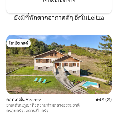
เครื่องปรับอากาศ
ยังมีที่พักตากอากาศดีๆ อีกในLeitza
โดนใจเกสต์
โดนใจเกสต์
คอทเทจใน Aizarotz
คะแนนเฉลี่ย 4
4.9 (21)
ชาเล่ต์บนภูเขาที่งดงามท่ามกลางธรรมชาติ
ครอบครัว
·
สถานที่
·
ครัว