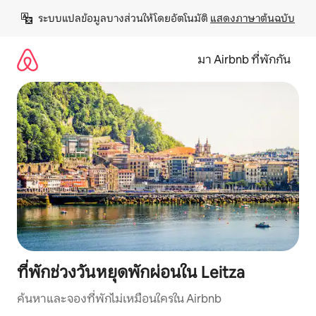
ข้าม
ระบบแปลข้อมูลบางส่วนให้โดยอัตโนมัติ 
แสดงภาษาต้นฉบับ
ไป
ยัง
เนื้อหา
มา Airbnb ที่พักกัน
ที่พักช่วงวันหยุดพักผ่อนใน Leitza
ค้นหาและจองที่พักไม่เหมือนใครใน Airbnb