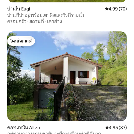
บ้านใน Eugi
คะแนนเฉลี่ย 4.
4.99 (70)
บ้านที่น่าอยู่พร้อมเตาผิงและวิวที่ราบน้ำ
ครอบครัว
·
สถานที่
·
เตาย่าง
โดนใจเกสต์
โดนใจเกสต์
คอทเทจใน Altzo
คะแนนเฉลี่ย 4.
4.95 (87)
อยู่ท่ามกลางธรรมชาติและมีการเชื่อมต่อที่ดีมาก